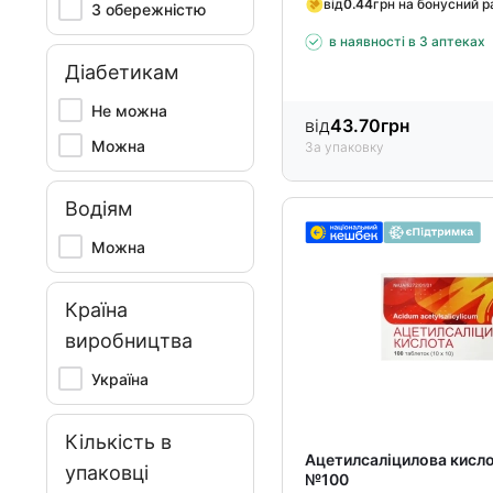
від
0.44
грн на бонусний 
З обережністю
в наявності в 3 аптеках
Діабетикам
Не можна
від
43.70
грн
Можна
За упаковку
Водіям
Можна
Країна
виробництва
Україна
Кількість в
Ацетилсаліцилова кисло
упаковці
№100