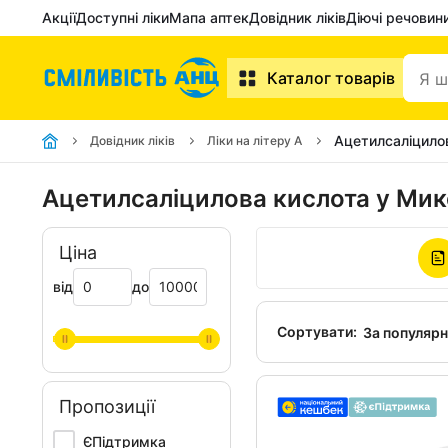
Акції
Доступні ліки
Мапа аптек
Довідник ліків
Діючі речовин
Каталог товарів
Ацетилсаліцило
Довідник ліків
Ліки на літеру А
Ацетилсаліцилова кислота у Мик
Ціна
від
до
Сортувати:
За популяр
Пропозиції
ЄПідтримка