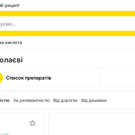
и
Е-рецепт
ва кислота
олаєві
Список препаратів
ністю
За релевантністю
Від дорогих
Від дешевих