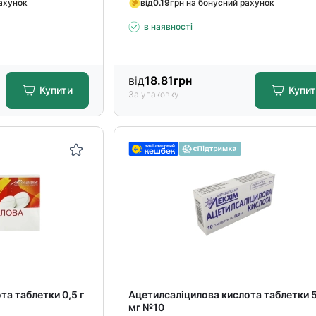
рахунок
від
0.19
грн на бонусний рахунок
в наявності
від
18.81
грн
Купити
Купи
За упаковку
та таблетки 0,5 г
Ацетилсаліцилова кислота таблетки 
мг №10