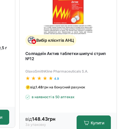
Вибір клієнтів АНЦ
,5 г
Солпадеїн Актив таблетки шипучі стрип
№12
GlaxoSmithKline Pharmaceuticals S.A.
4.9
від
1.48
грн на бонусний рахунок
в наявності в 50 аптеках
ти
від
148.43
грн
Купити
За упаковку