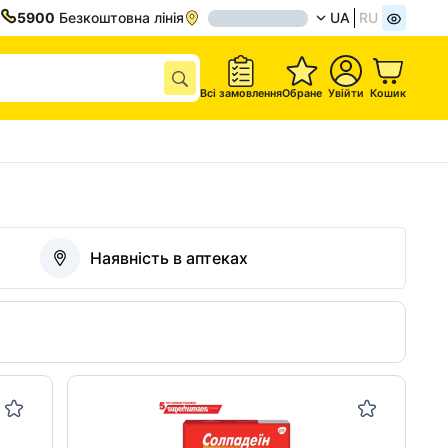
5900
Безкоштовна лінія
UA
RU
Всі замовлення
Обране
Увійти
Кошик
Наявність в аптеках