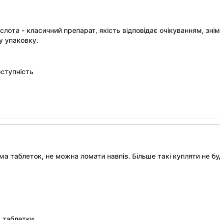
слота - класичний препарат, якість відповідає очікуванням, зн
ку упаковку.
оступність
а таблеток, не можна ломати навпів. Більше такі купляти не бу
 таблетки