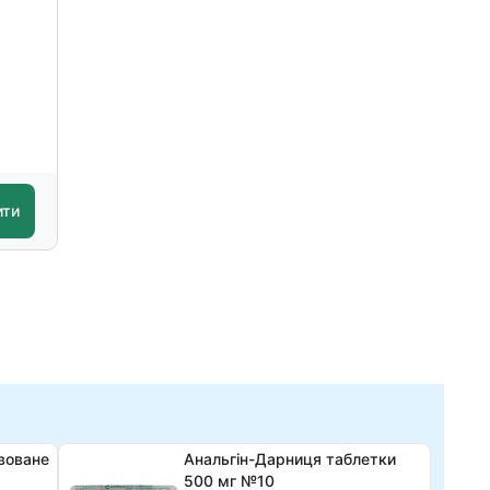
ити
воване
Анальгін-Дарниця таблетки
500 мг №10