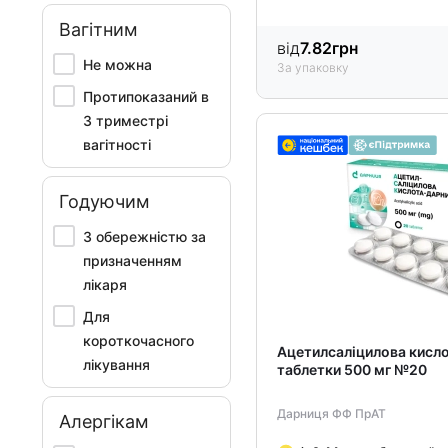
Вагітним
від
7.82
грн
Не можна
За упаковку
Протипоказаний в
3 триместрі
вагітності
Годуючим
З обережністю за
призначенням
лікаря
Для
короткочасного
Ацетилсаліцилова кисл
лікування
таблетки 500 мг №20
Дарниця ФФ ПрАТ
Алергікам