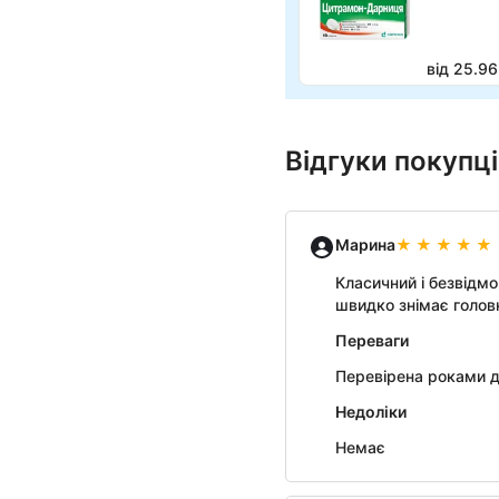
від 25.96
Відгуки покупц
Марина
Класичний і безвідм
швидко знімає головн
Переваги
Перевірена роками д
Недоліки
Немає