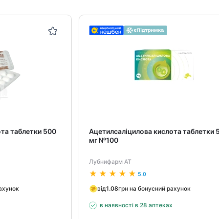
та таблетки 500
Ацетилсаліцилова кислота таблетки 
мг №100
Лубнифарм АТ
5.0
рахунок
від
1.08
грн на бонусний рахунок
х
в наявності в 28 аптеках