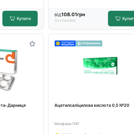
від
108.01
грн
Купити
Купи
За упаковку
ота-Дарниця
Ацетилсаліцилова кислота 0,5 №20
Монфарм ПАТ