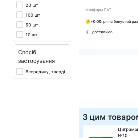
20 шт
Монфарм ПАТ
100 шт
+
0.00
грн на бонусний ра
50 шт
доставимо
10 шт
Спосіб
застосування
Всередину, тверді
З цим товаро
Цитрамо
№10