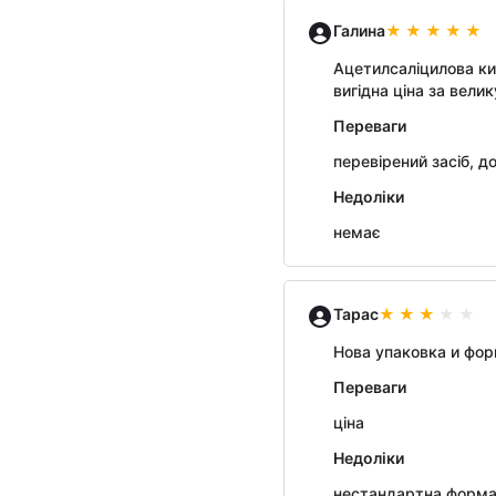
Галина
Ацетилсаліцилова ки
вигідна ціна за вели
Переваги
перевірений засіб, д
Недоліки
немає
Тарас
Нова упаковка и форм
Переваги
ціна
Недоліки
нестандартна форма