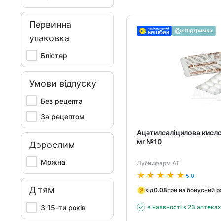
Первинна
упаковка
Блістер
Умови відпуску
Без рецепта
За рецептом
Ацетилсаліцилова кисло
мг №10
Дорослим
Можна
Лубнифарм АТ
5.0
Дітям
від
0.08
грн на бонусний 
З 15-ти років
в наявності в 23 аптека