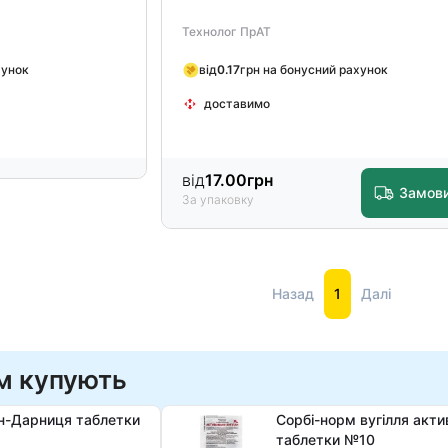
Технолог ПрАТ
хунок
від
0.17
грн на бонусний рахунок
доставимо
від
17.00
грн
Замов
За упаковку
Назад
1
Далі
м купують
н-Дарниця таблетки
Сорбі-норм вугілля акти
таблетки №10