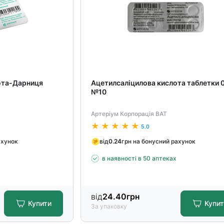
ота-Дарниця
Ацетилсаліцилова кислота таблетки 0
№10
Артеріум Корпорація ВАТ
5.0
ахунок
від
0.24
грн на бонусний рахунок
х
в наявності в 50 аптеках
від
24.40
грн
Купити
Купи
За упаковку