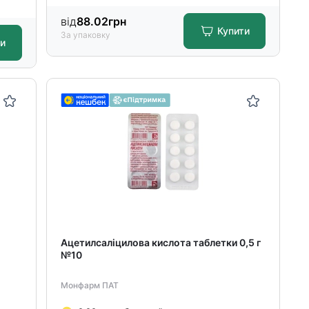
від
88.02
грн
Купити
За упаковку
ти
Ацетилсаліцилова кислота таблетки 0,5 г
№10
Монфарм ПАТ