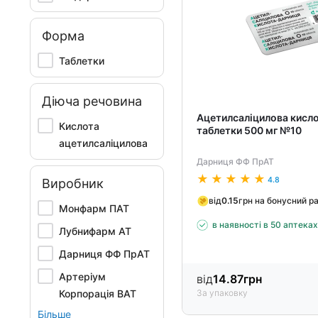
Форма
Таблетки
Діюча речовина
Ацетилсаліцилова кисл
Кислота
таблетки 500 мг №10
ацетилсаліцилова
Дарниця ФФ ПрАТ
4.8
Виробник
від
0.15
грн на бонусний р
Монфарм ПАТ
в наявності в 50 аптека
Лубнифарм АТ
Дарниця ФФ ПрАТ
Артеріум
від
14.87
грн
Корпорація ВАТ
За упаковку
Більше