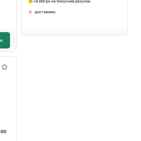
+
0.00
грн на бонусний рахунок
доставимо
ти
500