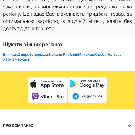
замовлення, в найближчій аптеці, за середньою ціною
регіону. Це надає Вам можливість придбати товар, за
оптимальною вартістю, в зручній аптеці, навіть без
доступу, до інтернету.
Шукати в інших регіонах
Вінниця
Дніпро
Запоріжжя
Кривий Ріг
Львів
Миколаїв
Одеса
Полтава
Харків
Черкаси
ПРО КОМПАНІЮ