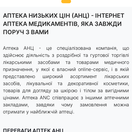
1
of
АПТЕКА НИЗЬКИХ ЦІН (АНЦ) - ІНТЕРНЕТ
8
АПТЕКА МЕДИКАМЕНТІВ, ЯКА ЗАВЖДИ
ПОРУЧ З ВАМИ
Аптека АНЦ - це спеціалізована компанія, що
здійснює діяльність з роздрібної та гуртової торгівлі
лікарськими засобами та товарами медичного
призначення, у якої є власний online-сервіс, і в якій
представлено широкий асортимент лікарських
засобів, лікувальної та декоративної косметики,
товарів для догляду за шкірою і тілом за вигідними
цінами. Аптека ANC співпрацює з іншими аптечними
закладами, завдяки чому замовлення можна
отримати у найближчій аптеці.
ПЕРЕВАГИ АПТЕК АНЦ