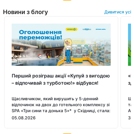
1
of
Новини з блогу
Дивитися усі
13
Перший розіграш акції «Купуй з вигодою
«Т
– відпочивай з турботою!» відбувся!
зд
Щасливчиком, який вирушить у 5-денний
Що
відпочинок на двох до готельного комплексу зі
та
SPA «Три сини та донька 5»* у Східниці, стала:
АН
та
05.08.2026
31
ді
пр
Item