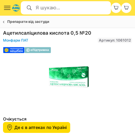
Препарати від застуди
Ацетилсаліцилова кислота 0,5 №20
Монфарм ПАТ
Артикул: 1061012
Item
1
Очікується
of
Де є в аптеках по Україні
1