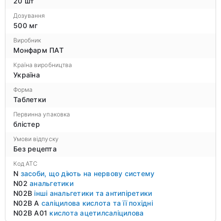
20 шт
Дозування
500 мг
Виробник
Монфарм ПАТ
Країна виробництва
Україна
Форма
Таблетки
Первинна упаковка
блістер
Умови відпуску
Без рецепта
Код ATC
N
засоби, що діють на нервову систему
N02
анальгетики
N02B
інші анальгетики та антипіретики
N02B A
саліцилова кислота та її похідні
N02B A01
кислота ацетилсаліцилова