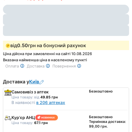
1
of
3
від
0.50
грн на бонусний рахунок
Ціна дійсна при замовленні на сайті 10.08.2026
Вказана найменша ціна в населеному пункті
Оплата
Доставка
Повернення
Доставка у
Київ
Безкоштовно
Самовивіз з аптек
Ціна товару:
від
49.85 грн
В наявності
в 206 аптеках
Безкоштовно
Курʼєр АНЦ
Термінова доставка:
Ціна товару:
67.1 грн
99,00 грн.