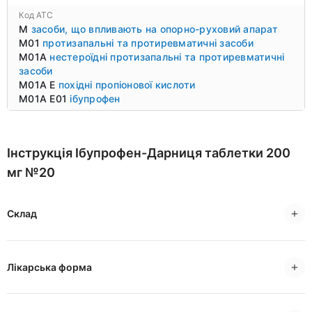
Код ATC
M
засоби, що впливають на опорно-руховий апарат
M01
протизапальні та протиревматичні засоби
M01A
нестероїдні протизапальні та протиревматичні
засоби
M01A E
похідні пропіонової кислоти
M01A E01
ібупрофен
Інструкція Ібупрофен-Дарниця таблетки 200
мг №20
Склад
Лікарська форма