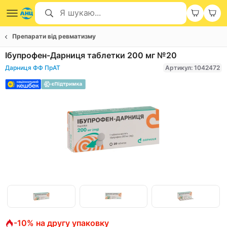
Препарати від ревматизму
Ібупрофен-Дарниця таблетки 200 мг №20
Дарниця ФФ ПрАТ
Артикул: 1042472
Item
1
of
Item
3
-10% на другу упаковку