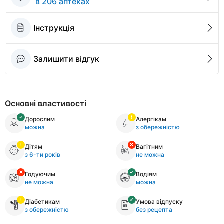
в 206 аптеках
Інструкція
Залишити відгук
Основні властивості
Дорослим
Алергікам
можна
з обережністю
Дітям
Вагітним
з 6-ти років
не можна
Годуючим
Водіям
не можна
можна
Діабетикам
Умова відпуску
з обережністю
без рецепта