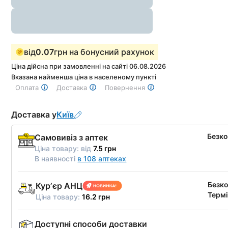
від
0.07
грн на бонусний рахунок
Ціна дійсна при замовленні на сайті 06.08.2026
Вказана найменша ціна в населеному пункті
Оплата
Доставка
Повернення
Доставка у
Київ
Безк
Самовивіз з аптек
Ціна товару:
від
7.5 грн
В наявності
в 108 аптеках
Безк
Курʼєр АНЦ
Термі
Ціна товару:
16.2 грн
Доступні способи доставки