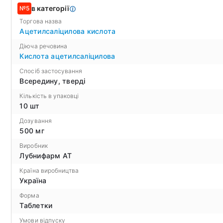
в категорії
№5
Торгова назва
Ацетилсаліцилова кислота
Діюча речовина
Кислота ацетилсаліцилова
Спосіб застосування
Всередину, тверді
Кількість в упаковці
10 шт
Дозування
500 мг
Виробник
Лубнифарм АТ
Країна виробництва
Україна
Форма
Таблетки
Умови відпуску