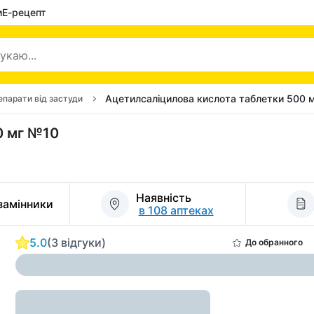
и
Е-рецепт
Ацетилсаліцилова кислота таблетки 500 
епарати від застуди
0 мг №10
Наявність
 замінники
в 108 аптеках
5.0
(3 відгуки)
До обранного