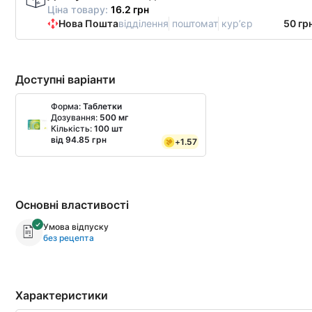
Ціна товару:
16.2 грн
Нова Пошта
відділення
поштомат
курʼєр
50 гр
Доступні варіанти
Форма:
Таблетки
Дозування:
500 мг
Кількість:
100 шт
від 94.85 грн
+
1.57
Основні властивості
Умова відпуску
без рецепта
Характеристики