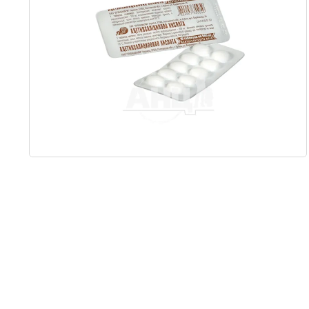
Item
1
of
1