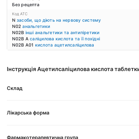
Без рецепта
Код ATC
N
засоби, що діють на нервову систему
N02
анальгетики
N02B
інші анальгетики та антипіретики
N02B A
саліцилова кислота та її похідні
N02B A01
кислота ацетилсаліцилова
Інструкція Ацетилсаліцилова кислота таблетк
Склад
Лікарська форма
Фармакотерапевтична група