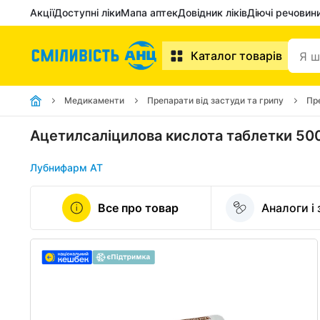
Акції
Доступні ліки
Мапа аптек
Довідник ліків
Діючі речовин
Каталог товарів
Медикаменти
Препарати від застуди та грипу
Пр
Ацетилсаліцилова кислота таблетки 50
Лубнифарм АТ
Все про товар
Аналоги і