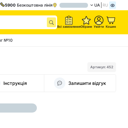
5900
Безкоштовна лінія
UA
RU
Всі замовлення
Обране
Увійти
Кошик
мг №10
Артикул: 452
Інструкція
Залишити відгук