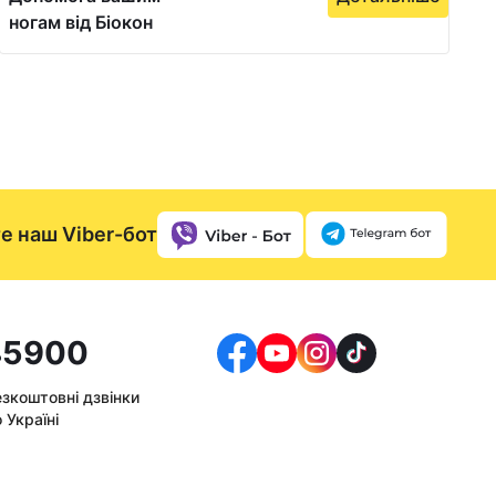
ногам від Біокон
е наш Viber-бот
5900
езкоштовні дзвінки
 Україні