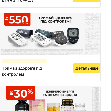
стАНЦія КРАСА
Тримай здоров'я під
Детальніше
контролем