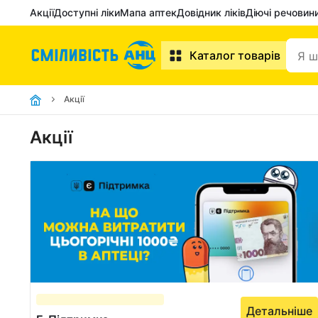
Акції
Доступні ліки
Мапа аптек
Довідник ліків
Діючі речовин
Каталог товарів
Акції
Акції
Детальніше