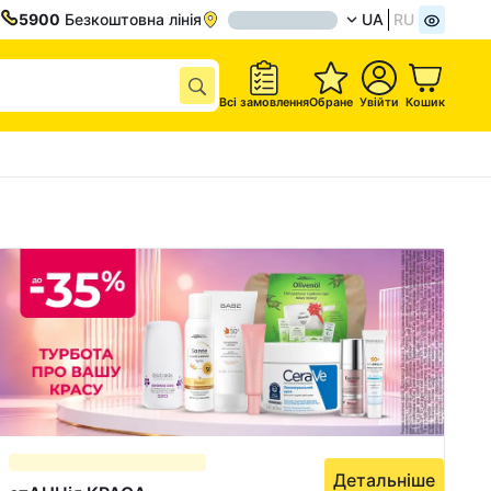
5900
Безкоштовна лінія
UA
RU
Всі замовлення
Обране
Увійти
Кошик
Детальніше