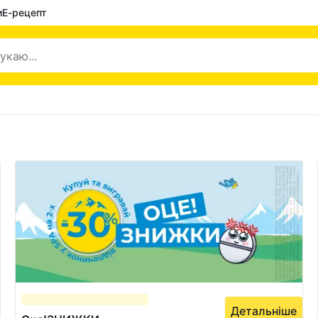
и
Е-рецепт
Детальніше