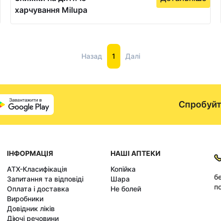
харчування Milupa
Назад
1
Далі
Спробуйт
ІНФОРМАЦІЯ
НАШІ АПТЕКИ
АТХ-Класифікація
Копійка
б
Запитання та відповіді
Шара
по
Оплата і доставка
Не болей
Виробники
Довідник ліків
Діючі речовини