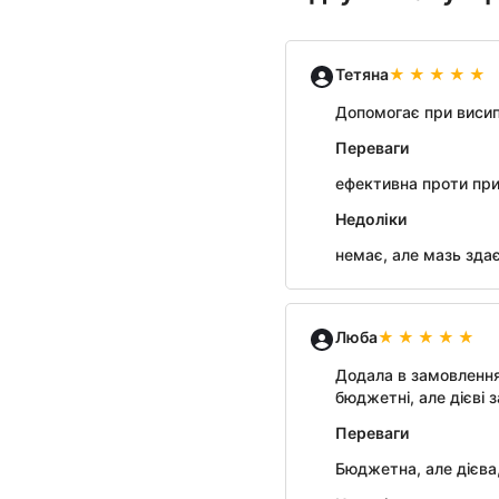
Тетяна
Допомогає при висип
Переваги
ефективна проти при
Недоліки
немає, але мазь зда
Люба
Додала в замовлення
бюджетні, але дієві 
Переваги
Бюджетна, але дієва