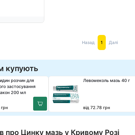
Назад
1
Далі
м купують
идин розчин для
Левомеколь мазь 40 г
ого застосування
акон 200 мл
 грн
від 72.78 грн
в про Цинку мазь у Кривому Розі