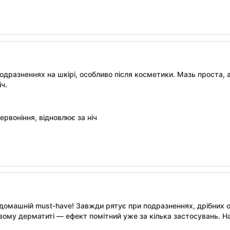
дразненнях на шкірі, особливо після косметики. Мазь проста, а
іч.
ервоніння, відновлює за ніч
домашній must-have! Завжди рятує при подразненнях, дрібних оп
ому дерматиті — ефект помітний уже за кілька застосувань. На