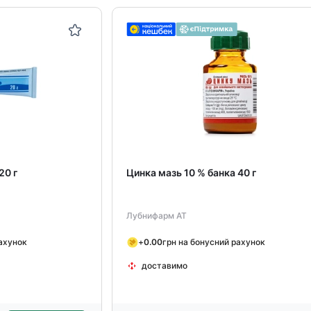
20 г
Цинка мазь 10 % банка 40 г
Лубнифарм АТ
рахунок
+
0.00
грн на бонусний рахунок
доставимо