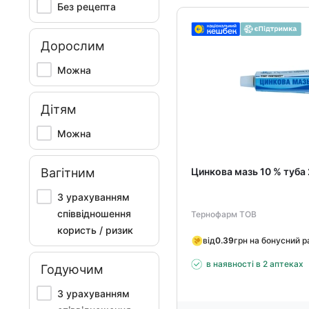
Без рецепта
Дорослим
Можна
Дітям
Можна
Вагітним
Цинкова мазь 10 % туба 
З урахуванням
співвідношення
Тернофарм ТОВ
користь / ризик
від
0.39
грн на бонусний 
в наявності в 2 аптеках
Годуючим
З урахуванням