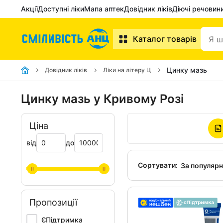
Акції
Доступні ліки
Мапа аптек
Довідник ліків
Діючі речовин
Каталог товарів
Цинку мазь
Довідник ліків
Ліки на літеру Ц
Цинку мазь у Кривому Розі
Ціна
від
до
Сортувати:
За популяр
Пропозиції
ЄПідтримка