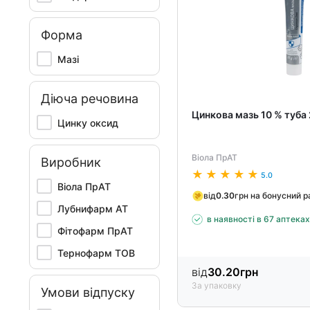
Форма
Мазі
Діюча речовина
Цинкова мазь 10 % туба 
Цинку оксид
Віола ПрАТ
Виробник
5.0
Віола ПрАТ
від
0.30
грн на бонусний 
Лубнифарм АТ
в наявності в 67 аптека
Фітофарм ПрАТ
Тернофарм ТОВ
від
30.20
грн
За упаковку
Умови відпуску