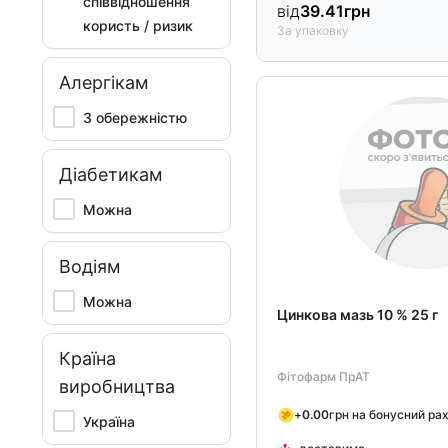
співвідношення
від
39.41
грн
користь / ризик
За упаковку
Алергікам
З обережністю
Діабетикам
Можна
Водіям
Можна
Цинкова мазь 10 % 25 г
Країна
Фітофарм ПрАТ
виробництва
+
0.00
грн на бонусний ра
Україна