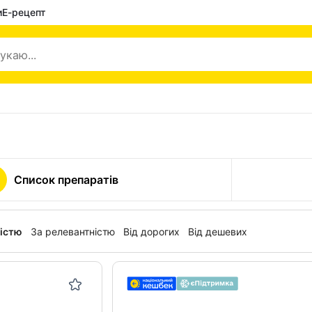
и
Е-рецепт
Список препаратів
ністю
За релевантністю
Від дорогих
Від дешевих