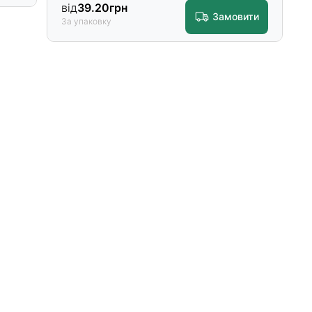
від
39.20
грн
Замовити
За упаковку