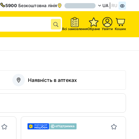
5900
Безкоштовна лінія
UA
RU
Всі замовлення
Обране
Увійти
Кошик
Наявність в аптеках