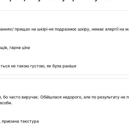
аннях/ прищах на шкірі-не подразнює шкіру, немає алергії на м
щів, гарна ціна
ється не такою густою, як була раніше
, бо часто виручає. Обійшлася недорого, але по результату не
засоби.
, приємна текстура