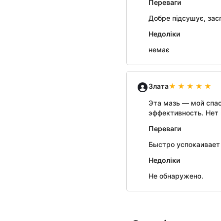
Переваги
Добре підсушує, зас
Недоліки
немає
Злата
Эта мазь — мой спас
эффективность. Нет 
Переваги
Быстро успокаивает 
Недоліки
Не обнаружено.