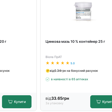
20 г
Цинкова мазь 10 % контейнер 25 г
Віола ПрАТ
5.0
рахунок
від
0.34
грн на бонусний рахунок
х
в наявності в 65 аптеках
від
33.65
грн
Купити
Купи
За упаковку