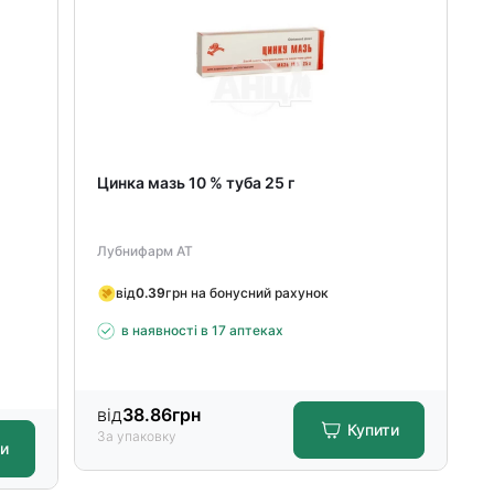
Цинка мазь 10 % туба 25 г
Лубнифарм АТ
від
0.39
грн на бонусний рахунок
в наявності в 17 аптеках
від
38.86
грн
Купити
За упаковку
ти