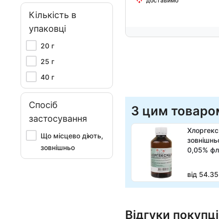
доставимо
Кількість в
упаковці
20 г
25 г
40 г
Спосіб
З цим товаро
застосування
Хлоргекс
Що місцево діють,
зовнішнь
зовнішньо
0,05% фл
від 54.35
Відгуки покупці