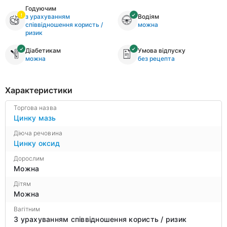
Годуючим
з урахуванням
Водіям
співвідношення користь /
можна
ризик
Діабетикам
Умова відпуску
можна
без рецепта
Характеристики
Торгова назва
Цинку мазь
Діюча речовина
Цинку оксид
Дорослим
Можна
Дітям
Можна
Вагітним
З урахуванням співвідношення користь / ризик