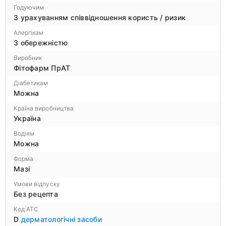
Годуючим
З урахуванням співвідношення користь / ризик
Алергікам
З обережністю
Виробник
Фітофарм ПрАТ
Діабетикам
Можна
Країна виробництва
Україна
Водіям
Можна
Форма
Мазі
Умови відпуску
Без рецепта
Код ATC
D
дерматологічні засоби