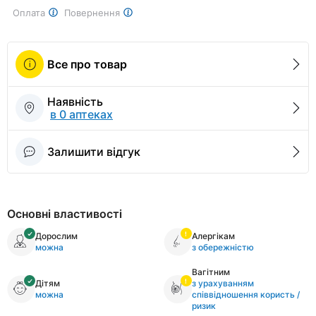
Оплата
Повернення
Все про товар
Наявність
в 0 аптеках
Залишити відгук
Основні властивості
Дорослим
Алергікам
можна
з обережністю
Вагітним
Дітям
з урахуванням
можна
співвідношення користь /
ризик