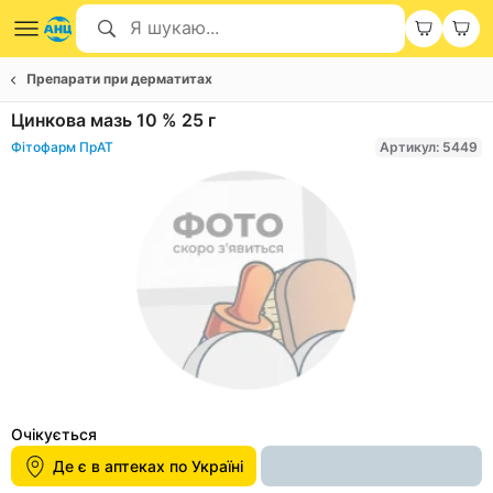
Препарати при дерматитах
Цинкова мазь 10 % 25 г
Фітофарм ПрАТ
Артикул: 5449
Item
1
Очікується
of
Де є в аптеках по Україні
1