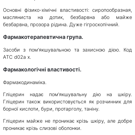
Основні фізико-хімічні властивості: сиропообразная,
масляниста на дотик, безбарвна або майже
безбарвна, прозора рідина. Дуже гігроскопічний.
Фармакотерапевтична група.
Засоби з пом'якшувальною та захисною дією. Код
АТС d02a x.
Фармакологічні властивості.
Фармакодинаміка.
Гліцерин надає пом'якшувальну дію на шкіру.
Гліцерин також використовується як розчинник для
борної кислоти, бури, протарголу, таніну.
Гліцерин майже не проникає крізь шкіру, але добре
проникає крізь слизові оболонки.