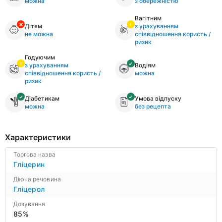
можна
з обережністю
Вагітним
Дітям
з урахуванням
не можна
співвідношення користь /
ризик
Годуючим
з урахуванням
Водіям
співвідношення користь /
можна
ризик
Діабетикам
Умова відпуску
можна
без рецепта
Характеристики
Торгова назва
Гліцерин
Діюча речовина
Гліцерол
Дозування
85%