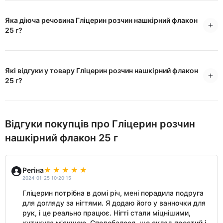
Яка діюча речовина Гліцерин розчин нашкірний флакон
25 г?
Які відгуки у товару Гліцерин розчин нашкірний флакон
25 г?
Відгуки покупців про Гліцерин розчин
нашкірний флакон 25 г
Регіна
2024-01-25 10:20:15
Гліцерин потрібна в домі річ, мені порадила подруга
для догляду за нігтями. Я додаю його у ванночки для
рук, і це реально працює. Нігті стали міцнішими,
кутикула м'якшою. Сподобалося, що склад простий і