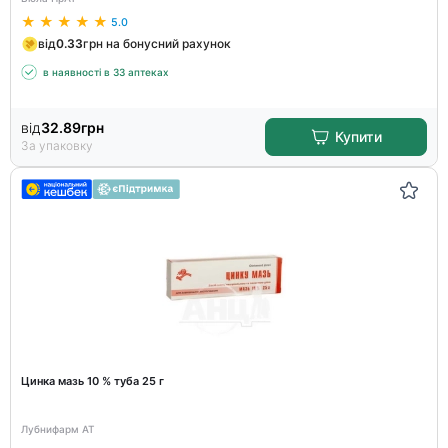
5.0
від
0.33
грн на бонусний рахунок
в наявності в 33 аптеках
від
32.89
грн
Купити
За упаковку
Цинка мазь 10 % туба 25 г
Лубнифарм АТ