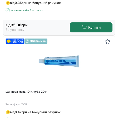
від
0.35
грн на бонусний рахунок
в наявності в 6 аптеках
від
35.36
грн
Купити
За упаковку
Цинкова мазь 10 % туба 20 г
Тернофарм ТОВ
від
0.47
грн на бонусний рахунок