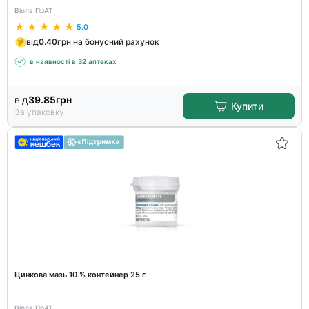
Віола ПрАТ
5.0
від
0.40
грн на бонусний рахунок
в наявності в 32 аптеках
від
39.85
грн
Купити
За упаковку
Цинкова мазь 10 % контейнер 25 г
Віола ПрАТ