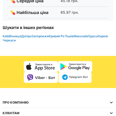
💊 Середня ціна
45.18 грн.
💊 Найбільша ціна
65.97 грн.
Шукати в інших регіонах
Київ
Вінниця
Дніпро
Запоріжжя
Кривий Ріг
Львів
Миколаїв
Одеса
Харків
Черкаси
ПРО КОМПАНІЮ
КЛІЄНТАМ