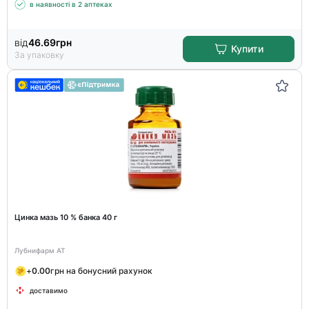
в наявності в 2 аптеках
від
46.69
грн
Купити
За упаковку
Цинка мазь 10 % банка 40 г
Лубнифарм АТ
+
0.00
грн на бонусний рахунок
доставимо