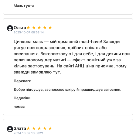
Мазь густа
Ольга
2025-10-07 08:58:14
Цинкова мазь — мій домашній must-have! Завжди
рятує при подразненнях, дрібних опіках або
висипаннях. Використовую і для себе, і для дитини при
пелюшковому дерматиті — ефект помітний уже за
кілька застосувань. На сайті АНЦ ціна приємна, тому
завжди замовляю тут.
Переваги
Добре підсушує, заспокоює шкіру й пришвидшує загоєння.
Недоліки
немає
Злата
2024-10-07 13:58:21