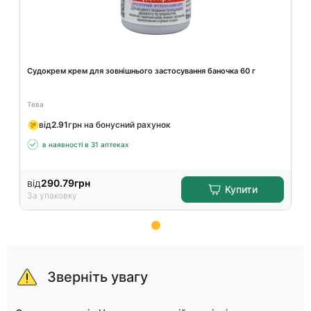
Судокрем крем для зовнішнього застосування баночка 60 г
Тева
від
2.91
грн на бонусний рахунок
в наявності в 31 аптеках
від
290.79
грн
Купити
За упаковку
Item
1
of
Зверніть увагу
15