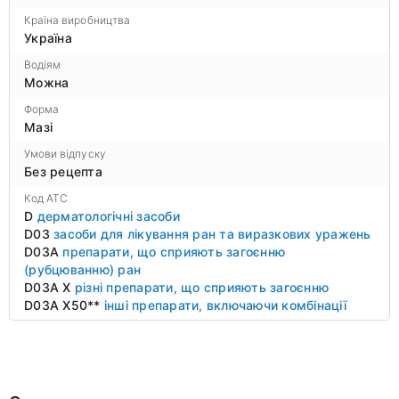
Країна виробництва
Україна
Водіям
Можна
Форма
Мазі
Умови відпуску
Без рецепта
Код ATC
D
дерматологічні засоби
D03
засоби для лікування ран та виразкових уражень
D03A
препарати, що сприяють загоєнню
(рубцюванню) ран
D03A X
різні препарати, що сприяють загоєнню
D03A X50**
інші препарати, включаючи комбінації