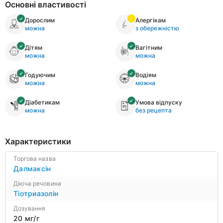
Основні властивості
Дорослим
Алергікам
можна
з обережністю
Дітям
Вагітним
можна
можна
Годуючим
Водіям
можна
можна
Діабетикам
Умова відпуску
можна
без рецепта
Характеристики
Торгова назва
Далмаксін
Діюча речовина
Тіотриазолін
Дозування
20 мг/г