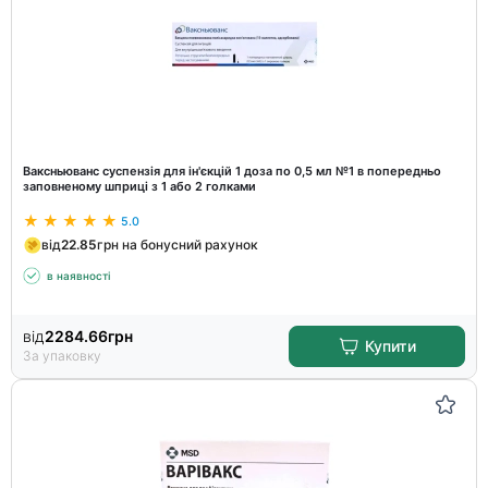
Ваксньюванс суспензія для ін'єкцій 1 доза по 0,5 мл №1 в попередньо
заповненому шприці з 1 або 2 голками
5.0
від
22.85
грн на бонусний рахунок
в наявності
від
2284.66
грн
Купити
За упаковку