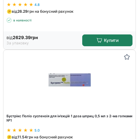
4.8
від
26.29
грн на бонусний рахунок
в наявності
від
2629.39
грн
Купити
За упаковку
Бустрікс Поліо суспензія для ін'єкцій 1 доза шприц 0,5 мл з 2-ма голками
№1
5.0
від
11.54
грн на бонусний рахунок