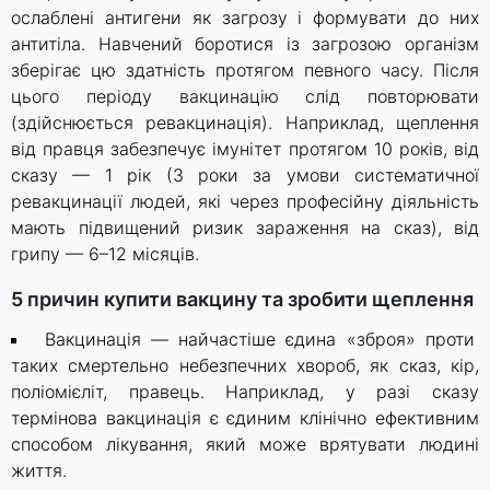
ослаблені антигени як загрозу і формувати до них
антитіла. Навчений боротися із загрозою організм
зберігає цю здатність протягом певного часу. Після
цього періоду вакцинацію слід повторювати
(здійснюється ревакцинація). Наприклад, щеплення
від правця забезпечує імунітет протягом 10 років, від
сказу — 1 рік (3 роки за умови систематичної
ревакцинації людей, які через професійну діяльність
мають підвищений ризик зараження на сказ), від
грипу — 6–12 місяців.
5 причин купити вакцину та зробити щеплення
Вакцинація — найчастіше єдина «зброя» проти
таких смертельно небезпечних хвороб, як сказ, кір,
поліомієліт, правець. Наприклад, у разі сказу
термінова вакцинація є єдиним клінічно ефективним
способом лікування, який може врятувати людині
життя.