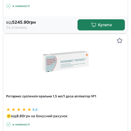
в наявності
від
5245.90
грн
Купити
За упаковку
Ротарикс суспензія оральна 1,5 мл/1 доза аплікатор №1
5.0
від
8.60
грн на бонусний рахунок
в наявності