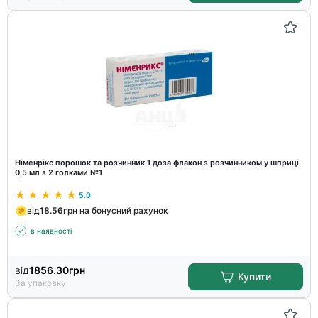
Німенрікс порошок та розчинник 1 доза флакон з розчинником у шприці
0,5 мл з 2 голками №1
5.0
від
18.56
грн на бонусний рахунок
в наявності
від
1856.30
грн
Купити
За упаковку