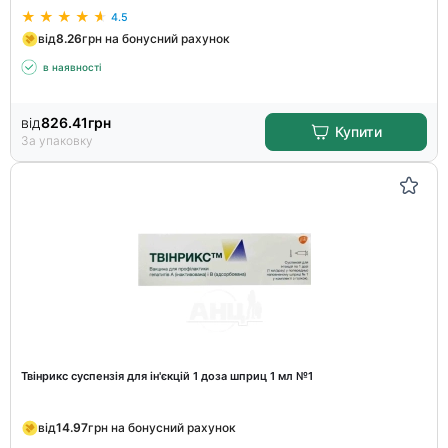
4.5
від
8.26
грн на бонусний рахунок
в наявності
від
826.41
грн
Купити
За упаковку
Твінрикс суспензія для ін'єкцій 1 доза шприц 1 мл №1
від
14.97
грн на бонусний рахунок