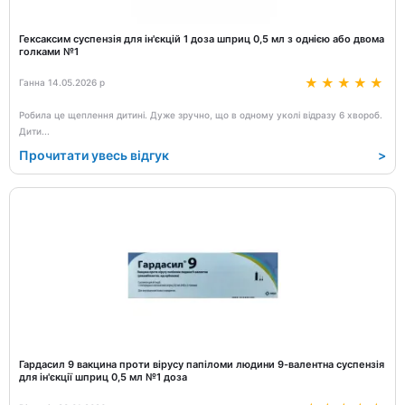
Гексаксим суспензія для ін'єкцій 1 доза шприц 0,5 мл з однією або двома
голками №1
Ганна 14.05.2026 р
Робила це щеплення дитині. Дуже зручно, що в одному уколі відразу 6 хвороб.
Дити
...
Прочитати увесь відгук
>
Гардасил 9 вакцина проти вірусу папіломи людини 9-валентна суспензія
для ін'єкції шприц 0,5 мл №1 доза