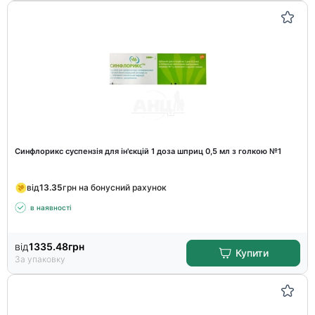
Синфлорикс суспензія для ін'єкцій 1 доза шприц 0,5 мл з голкою №1
від
13.35
грн на бонусний рахунок
в наявності
від
1335.48
грн
Купити
За упаковку