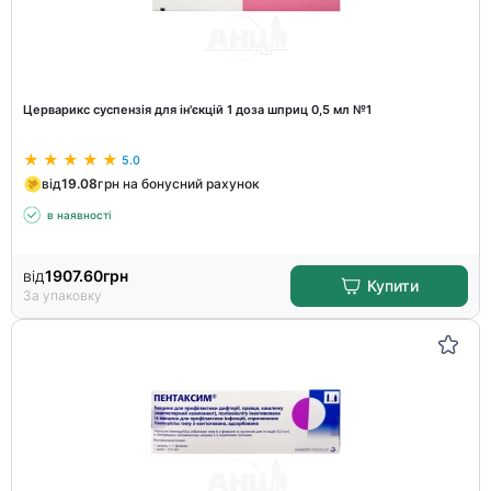
Церварикс суспензія для ін'єкцій 1 доза шприц 0,5 мл №1
5.0
від
19.08
грн на бонусний рахунок
в наявності
від
1907.60
грн
Купити
За упаковку