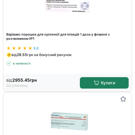
Варівакс порошок для суспензії для ін'єкцій 1 доза у флаконі з
розчинником №1
5.0
від
29.55
грн на бонусний рахунок
в наявності
від
2955.45
грн
Купити
За упаковку