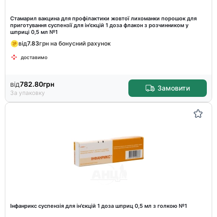
Стамарил вакцина для профілактики жовтої лихоманки порошок для
приготування суспензії для ін'єкцій 1 доза флакон з розчинником у
шприці 0,5 мл №1
від
7.83
грн на бонусний рахунок
доставимо
від
782.80
грн
Замовити
За упаковку
Інфанрикс суспензія для ін'єкцій 1 доза шприц 0,5 мл з голкою №1