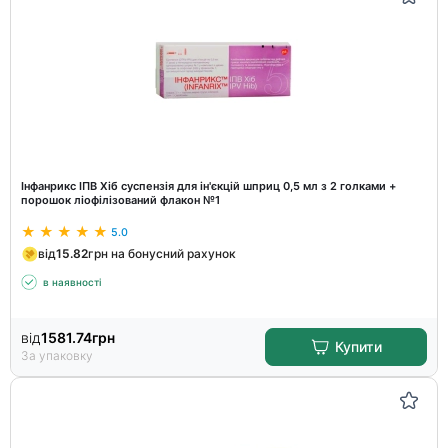
Інфанрикс ІПВ Хіб суспензія для ін'єкцій шприц 0,5 мл з 2 голками +
порошок ліофілізований флакон №1
5.0
від
15.82
грн на бонусний рахунок
в наявності
від
1581.74
грн
Купити
За упаковку