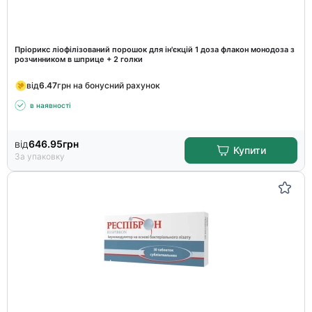
Пріорикс ліофілізований порошок для ін'єкцій 1 доза флакон монодоза з
розчинником в шприце + 2 голки
від
6.47
грн на бонусний рахунок
в наявності
від
646.95
грн
Купити
За упаковку