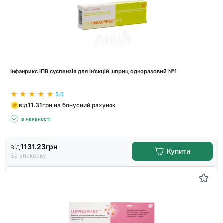
Інфанрикс ІПВ суспензія для ін'єкцій шприц одноразовий №1
5.0
від
11.31
грн на бонусний рахунок
в наявності
від
1131.23
грн
Купити
За упаковку