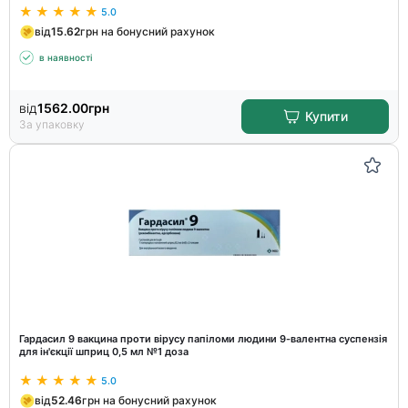
5.0
від
15.62
грн на бонусний рахунок
в наявності
від
1562.00
грн
Купити
За упаковку
Гардасил 9 вакцина проти вірусу папіломи людини 9-валентна суспензія
для ін'єкції шприц 0,5 мл №1 доза
5.0
від
52.46
грн на бонусний рахунок