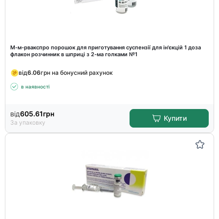
М-м-рвакспро порошок для приготування суспензії для ін'єкцій 1 доза
флакон розчинник в шприці з 2-ма голками №1
від
6.06
грн на бонусний рахунок
в наявності
від
605.61
грн
Купити
За упаковку