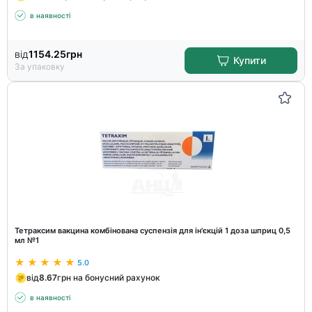
в наявності
від
1154.25
грн
Купити
За упаковку
Тетраксим вакцина комбінована суспензія для ін'єкцій 1 доза шприц 0,5
мл №1
5.0
від
8.67
грн на бонусний рахунок
в наявності