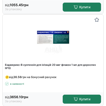
від
1055.45
грн
Купити
За упаковку
Енджерикс-В суспензія для ін'єкцій 20 мкг флакон 1 мл для дорослих
№10
від
36.56
грн на бонусний рахунок
в наявності
від
3656.10
грн
Купити
За упаковку