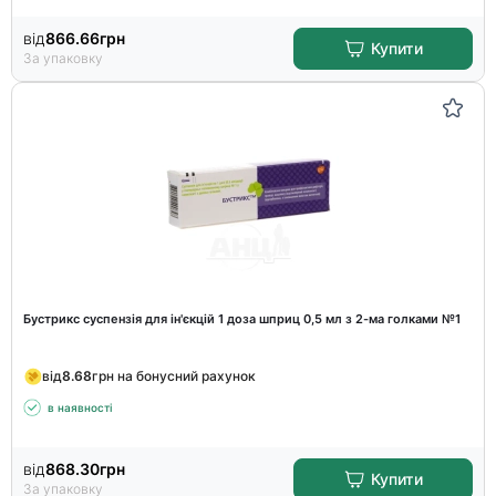
від
866.66
грн
Купити
За упаковку
Бустрикс суспензія для ін'єкцій 1 доза шприц 0,5 мл з 2-ма голками №1
від
8.68
грн на бонусний рахунок
в наявності
від
868.30
грн
Купити
За упаковку