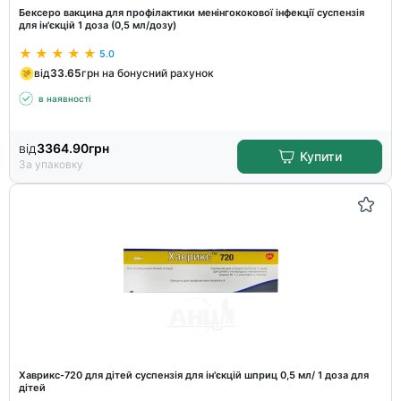
Бексеро вакцина для профілактики менінгококової інфекції суспензія
для ін'єкцій 1 доза (0,5 мл/дозу)
5.0
від
33.65
грн на бонусний рахунок
в наявності
від
3364.90
грн
Купити
За упаковку
Хаврикс-720 для дітей суспензія для ін'єкцій шприц 0,5 мл/ 1 доза для
дітей