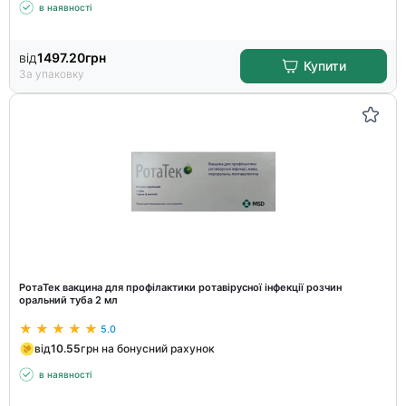
в наявності
від
1497.20
грн
Купити
За упаковку
РотаТек вакцина для профілактики ротавірусної інфекції розчин
оральний туба 2 мл
5.0
від
10.55
грн на бонусний рахунок
в наявності