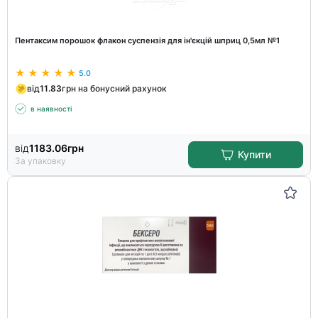
Пентаксим порошок флакон суспензія для ін'єкцій шприц 0,5мл №1
5.0
від
11.83
грн на бонусний рахунок
в наявності
від
1183.06
грн
Купити
За упаковку