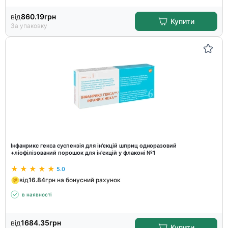
від
860.19
грн
Купити
За упаковку
Інфанрикс гекса суспензія для ін'єкцій шприц одноразовий
+ліофілізований порошок для ін'єкцій у флаконі №1
5.0
від
16.84
грн на бонусний рахунок
в наявності
від
1684.35
грн
Купити