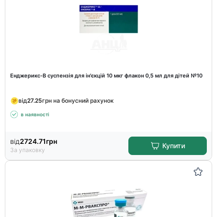
Енджерикс-В суспензія для ін'єкцій 10 мкг флакон 0,5 мл для дітей №10
від
27.25
грн на бонусний рахунок
в наявності
від
2724.71
грн
Купити
За упаковку