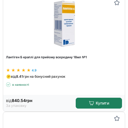
Лантіген Б краплі для прийому всередину 18мл №1
4.9
від
8.41
грн на бонусний рахунок
в наявності
від
840.54
грн
Купити
За упаковку