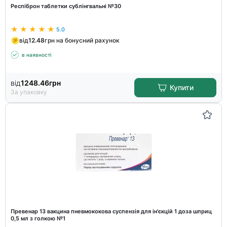
Респіброн таблетки сублінгвальні №30
5.0
від
12.48
грн на бонусний рахунок
в наявності
від
1248.46
грн
Купити
За упаковку
Превенар 13 вакцина пневмококова суспензія для ін'єкцій 1 доза шприц
0,5 мл з голкою №1