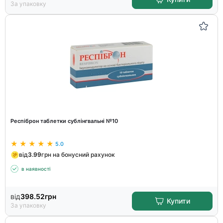
За упаковку
Респіброн таблетки сублінгвальні №10
5.0
від
3.99
грн на бонусний рахунок
в наявності
від
398.52
грн
Купити
За упаковку