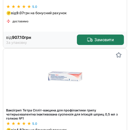
5.0
від
9.07
грн на бонусний рахунок
доставимо
від
907.10
грн
Замовити
За упаковку
Ваксігрип Тетра Спліт-вакцина для профілактики грипу
чотирьохвалентна інактивована суспензія для ін'єкцій шприц 0,5 мл з
голкою №1
5.0
від
4.82
грн на бонусний рахунок