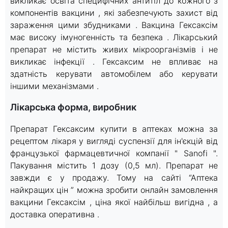
викликає освіта специфічних антитіл до кожного з
компонентів вакцини , які забезпечують захист від
зараження цими збудниками . Вакцина Гексаксім
має високу імуногенність та безпека . Лікарський
препарат не містить живих мікроорганізмів і не
викликає інфекції . Гексаксим не впливає на
здатність керувати автомобілем або керувати
іншими механізмами .
Лікарська форма, виробник
Препарат Гексаксим купити в аптеках можна за
рецептом лікаря у вигляді суспензії для ін'єкцій від
французької фармацевтичної компанії " Sanofi ".
Пакування містить 1 дозу (0,5 мл). Препарат не
завжди є у продажу. Тому на сайті “Аптека
найкращих цін ” можна зробити онлайн замовлення
вакцини Гексаксім , ціна якої найбільш вигідна , а
доставка оперативна .