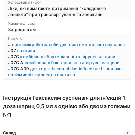
Холодовий ланцюг
Ліки, які вимагають дотримання "холодового
ланцюга" при транспортуванні та зберіганні
Умови відпуску
За рецептом
Код ATC
J
протимікробні засоби для системного застосування
J07
вакцини
J07C
комбіновані бактеріальні та вірусні вакцини
J07C A
комбіновані бактеріальні та вірусні вакцини
J07C A09
дифтерія-haemophilus influenzae b- кашлюк-
поліомиєліт-правець-гепатит в
Інструкція Гексаксим суспензія для ін'єкцій 1
доза шприц 0,5 мл з однією або двома голками
№1
Склад