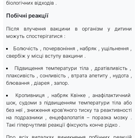
біологічних відходів .
Побічні реакції
Після влучення вакцини в організм у дитини
можуть спостерігатися :
Болючість , почервоніння , набряк , ущільнення ,
свербіж у місці вступу вакцини .
Підвищення температури тіла , дратівливість ,
плаксивість , сонливість , втрата апетиту , нудота ,
блювання , діарея , запор.
Кропивниця , набряк Квінке , анафілактичний
шок, судоми з підвищенням температури тіла або
без неї , зниження кров'яного тиску та реактивності
на подразники , енцефалопатія – поразка мозку .
Такі гіперчутливі реакції фіксують конче рідко .
Про всіх випадках виникнення побічних реакцій