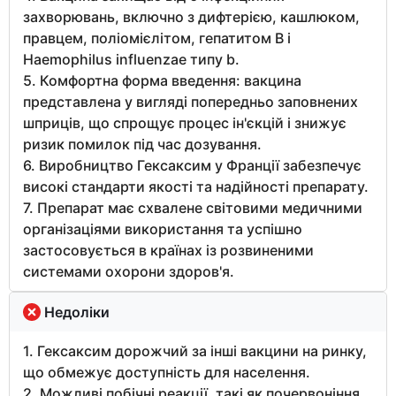
захворювань, включно з дифтерією, кашлюком,
правцем, поліомієлітом, гепатитом B і
Haemophilus influenzae типу b.
5. Комфортна форма введення: вакцина
представлена у вигляді попередньо заповнених
шприців, що спрощує процес ін'єкцій і знижує
ризик помилок під час дозування.
6. Виробництво Гексаксим у Франції забезпечує
високі стандарти якості та надійності препарату.
7. Препарат має схвалене світовими медичними
організаціями використання та успішно
застосовується в країнах із розвиненими
системами охорони здоров'я.
Недоліки
1. Гексаксим дорожчий за інші вакцини на ринку,
що обмежує доступність для населення.
2. Можливі побічні реакції, такі як почервоніння,