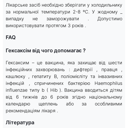
Лікарське засіб необхідно зберігати у холодильнику
за нормальної температури 2-8 ºС. У жодному _
випадку не заморожувати . Допустимо
використовувати протягом 3 років .
FAQ
Гексаксім від чого допомагає ?
Гексаксим – це вакцина, яка захищає від шести
інфекційних захворювань : дифтерії , правця ,
кашлюку , гепатиту B, поліомієліту та інвазивних
інфекцій , спричинених бактерією Haemophilus
influenzae типу b ( Hіb ). Вакцина вводиться дітям
від 6 тижнів до 6 років згідно національному
календарю щеплень або за особливими
рекомендаціям лікаря .
Література