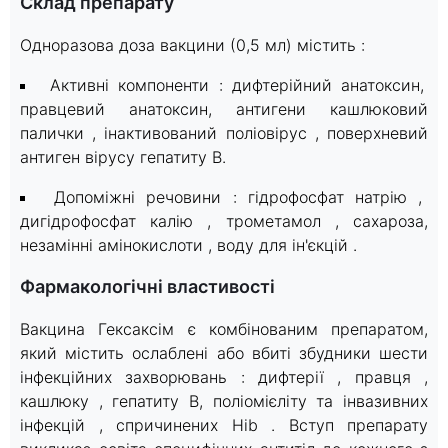
Склад препарату
Одноразова доза вакцини (0,5 мл) містить :
Активні компоненти : дифтерійний анатоксин,
правцевий анатоксин, антигени кашлюковий
палички , інактивований поліовірус , поверхневий
антиген вірусу гепатиту B.
Допоміжні речовини : гідрофосфат натрію ,
дигідрофосфат калію , трометамол , сахароза,
незамінні амінокислоти , воду для ін'єкцій .
Фармакологічні властивості
Вакцина Гексаксім є комбінованим препаратом,
який містить ослаблені або вбиті збудники шести
інфекційних захворювань : дифтерії , правця ,
кашлюку , гепатиту B, поліомієліту та інвазивних
інфекцій , спричинених Hib . Вступ препарату