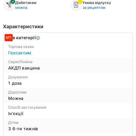
Діабетикам
Умова відпуску
можна
за рецептом
Характеристики
в категорії
№1
Торгова назва
Гексаксим
Серія/Лінійка
АКДП вакцина
Дозування
1 доза
Дорослим
Можна
Спосіб застосування
Ін'єкції
Дітям
З 6-ти тижнів