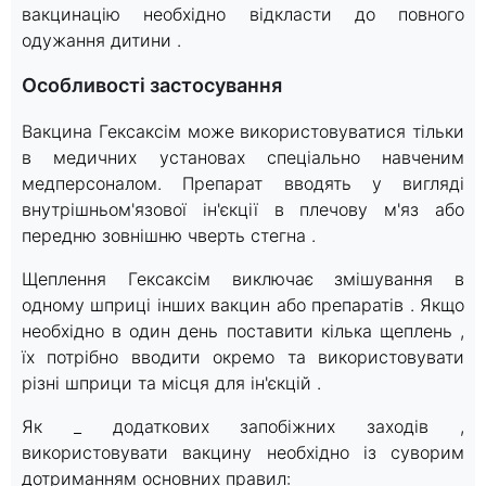
вакцинацію необхідно відкласти до повного
одужання дитини .
Особливості застосування
Вакцина Гексаксім може використовуватися тільки
в медичних установах спеціально навченим
медперсоналом. Препарат вводять у вигляді
внутрішньом'язової ін'єкції в плечову м'яз або
передню зовнішню чверть стегна .
Щеплення Гексаксім виключає змішування в
одному шприці інших вакцин або препаратів . Якщо
необхідно в один день поставити кілька щеплень ,
їх потрібно вводити окремо та використовувати
різні шприци та місця для ін'єкцій .
Як _ додаткових запобіжних заходів ,
використовувати вакцину необхідно із суворим
дотриманням основних правил: