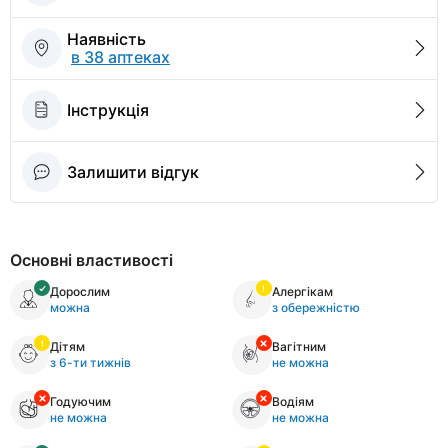
Наявність
в 38 аптеках
Інструкція
Залишити відгук
Основні властивості
Дорослим
Алергікам
можна
з обережністю
Дітям
Вагітним
з 6-ти тижнів
не можна
Годуючим
Водіям
не можна
не можна