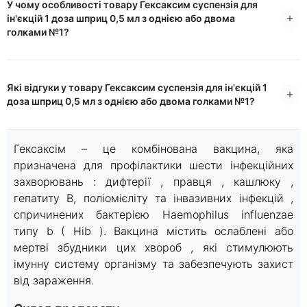
У чому особливості товару Гексаксим суспензія для
ін'єкцій 1 доза шприц 0,5 мл з однією або двома
голками №1?
Які відгуки у товару Гексаксим суспензія для ін'єкцій 1
доза шприц 0,5 мл з однією або двома голками №1?
Гексаксім – це комбінована вакцина, яка
призначена для профілактики шести інфекційних
захворювань : дифтерії , правця , кашлюку ,
гепатиту B, поліомієліту та інвазивних інфекцій ,
спричинених бактерією Haemophilus influenzae
типу b ( Hіb ). Вакцина містить ослаблені або
мертві збудники цих хвороб , які стимулюють
імунну систему організму та забезпечують захист
від зараження.