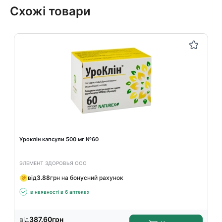
Схожі товари
Уроклін капсули 500 мг №60
ЭЛЕМЕНТ ЗДОРОВЬЯ ООО
від
3.88
грн на бонусний рахунок
в наявності в 6 аптеках
від
387.60
грн