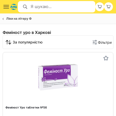
Ліки на літеру Ф
Феміност уро в Харкові
За популярністю
Фільтри
Феміност Уро таблетки №56