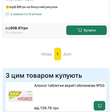
від
6.09
грн на бонусний рахунок
в наявності в 10 аптеках
від
608.91
грн
Купити
За упаковку
Назад
1
Далі
З цим товаром купують
Алохол таблетки вкриті оболонкою №50
від 139.76 грн