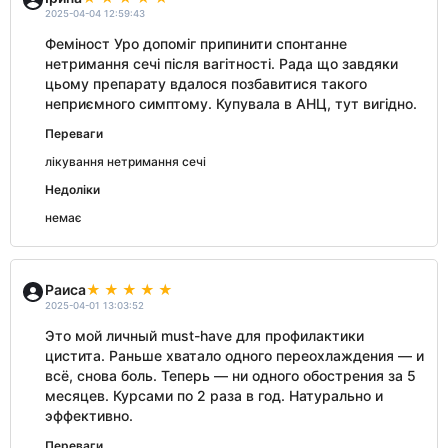
2025-04-04 12:59:43
Феміност Уро допоміг припинити спонтанне
нетримання сечі після вагітності. Рада що завдяки
цьому препарату вдалося позбавитися такого
неприємного симптому. Купувала в АНЦ, тут вигідно.
Переваги
лікування нетримання сечі
Недоліки
немає
Раиса
2025-04-01 13:03:52
Это мой личный must-have для профилактики
цистита. Раньше хватало одного переохлаждения — и
всё, снова боль. Теперь — ни одного обострения за 5
месяцев. Курсами по 2 раза в год. Натурально и
эффективно.
Переваги