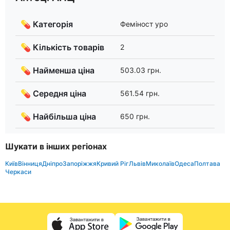
💊 Категорія
Феміност уро
💊 Кількість товарів
2
💊 Найменша ціна
503.03 грн.
💊 Середня ціна
561.54 грн.
💊 Найбільша ціна
650 грн.
Шукати в інших регіонах
Київ
Вінниця
Дніпро
Запоріжжя
Кривий Ріг
Львів
Миколаїв
Одеса
Полтава
Черкаси