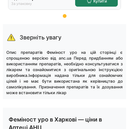
Купити
За упаковку
Item
1
of
Зверніть увагу
15
Опис препаратів Феміност уро на цій сторінці є
спрощеною версією від anc.ua Перед придбанням або
використанням препаратів, необхідно консультуватися з
лікарем та ознайомитися з оригінальною інструкцією
виробника.Інформація надана тільки для ознайомчих
цілей і не має бути використана як керівництво до
самолікування. Призначення препаратів та їх дозування
може встановити тільки лікар
Феміност уро в Харкові — ціни в
Аптеці АНЦ