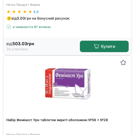
Натур Продукт Фарма
5.0
від
5.03
грн на бонусний рахунок
в наявності в 67 аптеках
від
503.03
грн
Купити
За упаковку
Набір Феміност Уро таблетки вкриті оболонкою №56 + №28
Натур Продукт Фарма