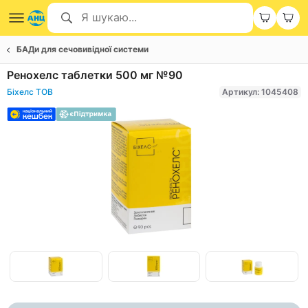
БАДи для сечовивідної системи
Ренохелс таблетки 500 мг №90
Біхелс ТОВ
Артикул: 1045408
Item
1
of
Item
3