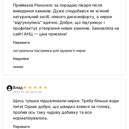
Приймала Ренохелс за порадою лікаря після
виведення каменів. Дуже сподобався як м’який
натуральний засіб, ніякого дискомфорту, а нирки
"відгукнулись" вдячно. Добре, що підтримує і
профілактує утворення нових каменів. Замовляла на
сайті АНЦ — ціна приємна!
Переваги
натуральна підтримка для здоров'я нирок
Недоліки
немає
Влад
2024-07-08 08:01:46
Щось трішки підшалювали нирки. Треба більше води
пити) Однак добре, що швидко взявся за голову,
пропив ось таку чудову добавку та все
нормалізувалось.
Переваги