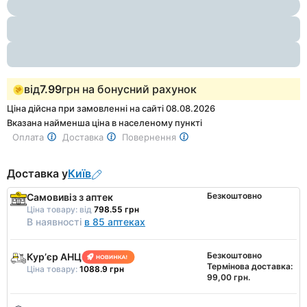
1
of
3
від
7.99
грн на бонусний рахунок
Ціна дійсна при замовленні на сайті 08.08.2026
Вказана найменша ціна в населеному пункті
Оплата
Доставка
Повернення
Доставка у
Київ
Безкоштовно
Самовивіз з аптек
Ціна товару:
від
798.55 грн
В наявності
в 85 аптеках
Безкоштовно
Курʼєр АНЦ
Термінова доставка:
Ціна товару:
1088.9 грн
99,00 грн.