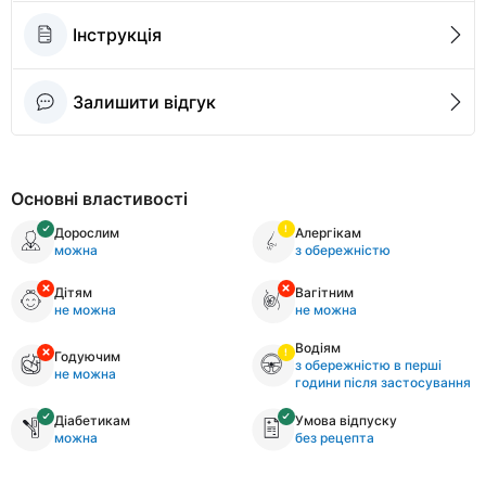
Інструкція
Залишити відгук
Основні властивості
Дорослим
Алергікам
можна
з обережністю
Дітям
Вагітним
не можна
не можна
Водіям
Годуючим
з обережністю в перші
не можна
години після застосування
Діабетикам
Умова відпуску
можна
без рецепта