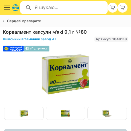
Серцеві препарати
Корвалмент капсули м'які 0,1 г №80
Київський вітамінний завод АТ
Артикул: 1048118
Item
1
of
Item
3