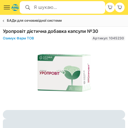
БАДи для сечовивідної системи
Уропровіт дієтична добавка капсули №30
Озимук Фарм ТОВ
Артикул: 1045230
Item
1
of
1