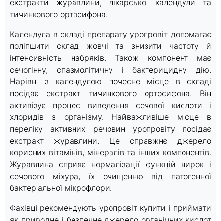
екстракти журавлини, лікарської календули та
тичинкового ортосифона.
Календула в складі препарату уропровіт допомагає
поліпшити склад жовчі та знизити частоту й
інтенсивність набряків. Також компонент має
сечогінну, спазмолітичну і бактерицидну дію.
Нарівні з календулою почесне місце в складі
посідає екстракт тичинкового ортосифона. Він
активізує процес виведення сечової кислоти і
хлоридів з організму. Найважливіше місце в
переліку активних речовин уропровіту посідає
екстракт журавлини. Це справжнє джерело
корисних вітамінів, мінералів та інших компонентів.
Журавлина сприяє нормалізації функцій нирок і
сечового міхура, їх очищенню від патогенної
бактеріальної мікрофлори.
Фахівці рекомендують уропровіт купити і приймати
як природне і безпечне джерело органічних кислот