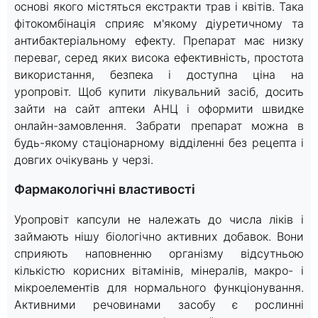
основі якого містяться екстракти трав і квітів. Така
фітокомбінація сприяє м'якому діуретичному та
антибактеріальному ефекту. Препарат має низку
переваг, серед яких висока ефективність, простота
використання, безпека і доступна ціна на
уропровіт. Щоб купити лікувальний засіб, досить
зайти на сайт аптеки АНЦ і оформити швидке
онлайн-замовлення. Забрати препарат можна в
будь-якому стаціонарному відділенні без рецепта і
довгих очікувань у черзі.
Фармакологічні властивості
Уропровіт капсули не належать до числа ліків і
займають нішу біологічно активних добавок. Вони
сприяють наповненню організму відсутньою
кількістю корисних вітамінів, мінералів, макро- і
мікроелементів для нормального функціонування.
Активними речовинами засобу є рослинні