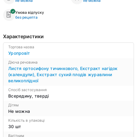
не можна
не можна
Умова відпуску
без рецепта
Характеристики
Торгова назва
Уропровіт
Діюча речовина
Листя ортосифону тичинкового
,
Екстракт нагідок
(календули)
,
Екстракт сухий плодів журавлини
великоплідної
Спосіб застосування
Всередину, тверді
Дітям
Не можна
Кількість в упаковці
30 шт
Вагітним