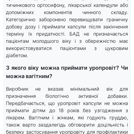
тичинкового ортосифону, лікарської календули або
допоміжних компонентів чинного складу.
Категорично заборонено перевищувати граничну
добову дозу і приймати капсули після закінчення
терміну їх придатності. БАД не призначається
пацієнтам молодшого віку і з обережністю має
використовуватися пацієнтами з цукровим
діабетом.
З якого віку можна приймати уропровіт? Чи
можна вагітним?
Виробник не вказав мінімальний вік для
призначення біологічно активної добавки.
Передбачається, що уропровіт капсули не можна
приймати дітям до 18 років без узгодження з
лікарем. Вагітним і жінкам, які годують груддю,
також варто заздалегідь обговорити доцільність і
безпеку застосування уропровіту для профілактики