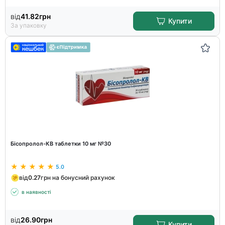
від
41.82
грн
Купити
За упаковку
Бісопролол-КВ таблетки 10 мг №30
5.0
від
0.27
грн на бонусний рахунок
в наявності
від
26.90
грн
Купити