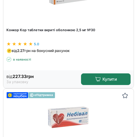
Конкор Кор таблетки вкриті оболонкою 2,5 мг №30
5.0
від
2.27
грн на бонусний рахунок
в наявності
від
227.33
грн
Купити
За упаковку