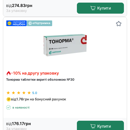
від
274.83
грн
Купити
За упаковку
-10% на другу упаковку
Тонорма таблетки вкриті оболонкою №30
5.0
від
1.76
грн на бонусний рахунок
в наявності
від
176.17
грн
Купити
За упаковку