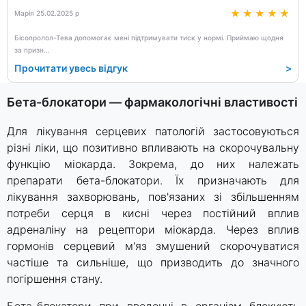
Марія 25.02.2025 р
Бісопролол-Тева допомогає мені підтримувати тиск у нормі. Приймаю щодня
за призн
...
Прочитати увесь відгук
>
Бета-блокатори — фармакологічні властивості
Для лікування серцевих патологій застосовуються
різні ліки, що позитивно впливають на скорочувальну
функцію міокарда. Зокрема, до них належать
препарати бета-блокатори. Їх призначають для
лікування захворювань, пов'язаних зі збільшенням
потреби серця в кисні через постійний вплив
адреналіну на рецептори міокарда. Через вплив
гормонів серцевий м'яз змушений скорочуватися
частіше та сильніше, що призводить до значного
погіршення стану.
Бета-блокатори при введенні в організм блокують