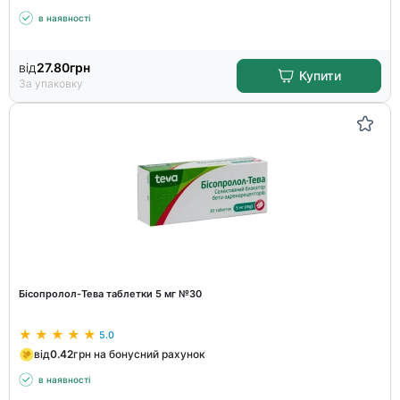
в наявності
від
27.80
грн
Купити
За упаковку
Бісопролол-Тева таблетки 5 мг №30
5.0
від
0.42
грн на бонусний рахунок
в наявності