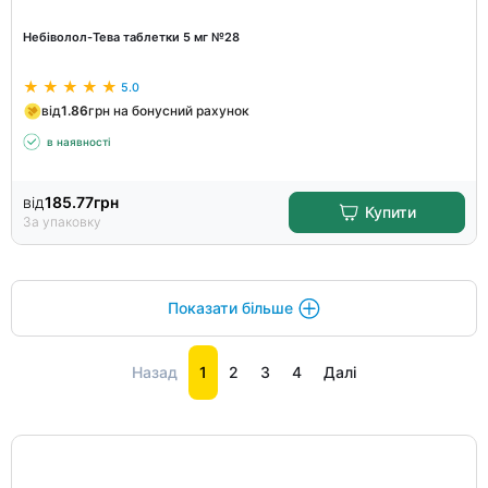
Небіволол-Тева таблетки 5 мг №28
5.0
від
1.86
грн на бонусний рахунок
в наявності
від
185.77
грн
Купити
За упаковку
Показати більше
Назад
1
2
3
4
Далі