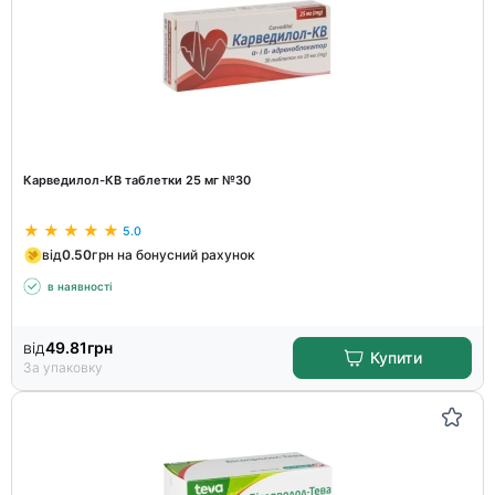
Карведилол-КВ таблетки 25 мг №30
5.0
від
0.50
грн на бонусний рахунок
в наявності
від
49.81
грн
Купити
За упаковку