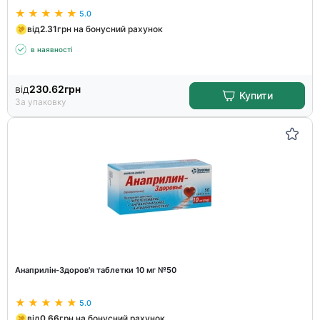
5.0
від
2.31
грн на бонусний рахунок
в наявності
від
230.62
грн
Купити
За упаковку
Анаприлін-Здоров'я таблетки 10 мг №50
5.0
від
0.66
грн на бонусний рахунок