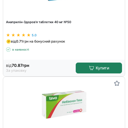
Анаприлін-Здоров'я таблетки 40 мг №50
5.0
від
0.71
грн на бонусний рахунок
в наявності
від
70.87
грн
Купити
За упаковку