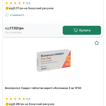
5.0
від
0.17
грн на бонусний рахунок
в наявності
від
17.02
грн
Купити
За упаковку
Бісопролол Сандоз таблетки вкриті оболонкою 5 мг №30
5.0
від
0.28
грн на бонусний рахунок