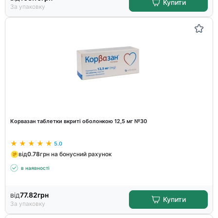
Купити
За упаковку
Корвазан таблетки вкриті оболонкою 12,5 мг №30
5.0
від
0.78
грн на бонусний рахунок
в наявності
від
77.82
грн
Купити
За упаковку