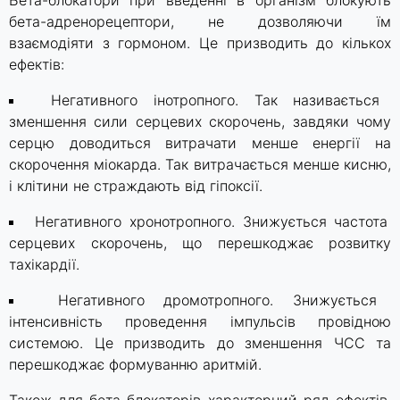
бета-адренорецептори, не дозволяючи їм
взаємодіяти з гормоном. Це призводить до кількох
ефектів:
Негативного інотропного. Так називається
зменшення сили серцевих скорочень, завдяки чому
серцю доводиться витрачати менше енергії на
скорочення міокарда. Так витрачається менше кисню,
і клітини не страждають від гіпоксії.
Негативного хронотропного. Знижується частота
серцевих скорочень, що перешкоджає розвитку
тахікардії.
Негативного дромотропного. Знижується
інтенсивність проведення імпульсів провідною
системою. Це призводить до зменшення ЧСС та
перешкоджає формуванню аритмій.
Також для бета-блокаторів характерний ряд ефектів,