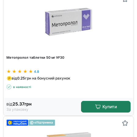
Метопролол таблетки 50 мг №30
4.8
від
0.25
грн на бонусний рахунок
в наявності
від
25.37
грн
Купити
За упаковку