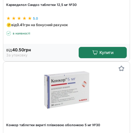
Карведилол Сандоз таблетки 12,5 мг №30
5.0
від
0.41
грн на бонусний рахунок
в наявності
від
40.50
грн
Купити
За упаковку
Конкор таблетки вкриті плівковою оболонкою 5 мг №30