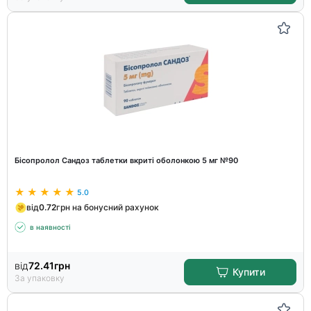
Бісопролол Сандоз таблетки вкриті оболонкою 5 мг №90
5.0
від
0.72
грн на бонусний рахунок
в наявності
від
72.41
грн
Купити
За упаковку