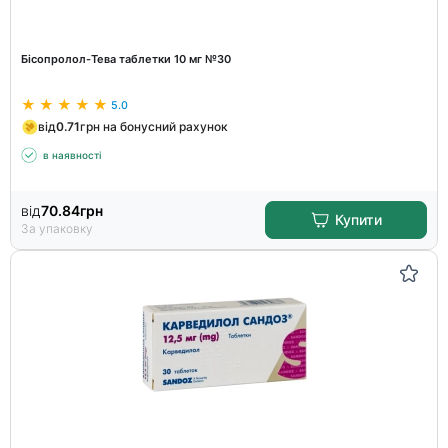
Бісопролол-Тева таблетки 10 мг №30
5.0
від
0.71
грн на бонусний рахунок
в наявності
від
70.84
грн
Купити
За упаковку