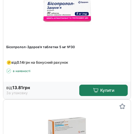
Бісопролол-Здоров'я таблетки 5 мг №30
від
0.14
грн на бонусний рахунок
в наявності
від
13.81
грн
Купити
За упаковку