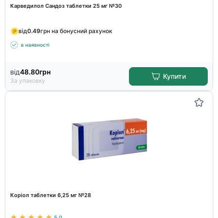
Карведилол Сандоз таблетки 25 мг №30
від
0.49
грн на бонусний рахунок
в наявності
від
48.80
грн
Купити
За упаковку
Коріол таблетки 6,25 мг №28
5.0