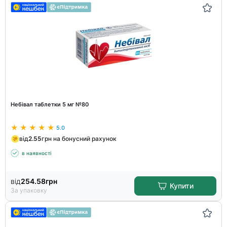
Небівал таблетки 5 мг №80
5.0
від
2.55
грн на бонусний рахунок
в наявності
від
254.58
грн
Купити
За упаковку