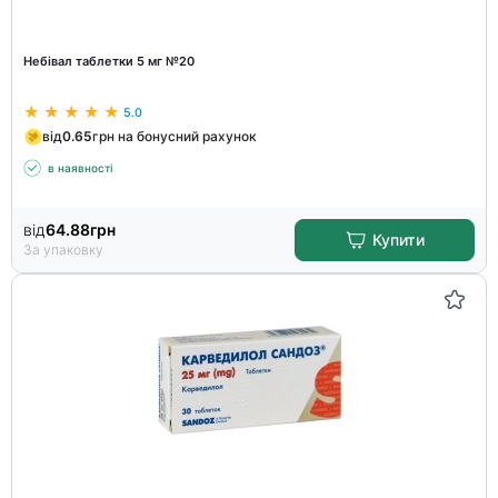
Небівал таблетки 5 мг №20
5.0
від
0.65
грн на бонусний рахунок
в наявності
від
64.88
грн
Купити
За упаковку