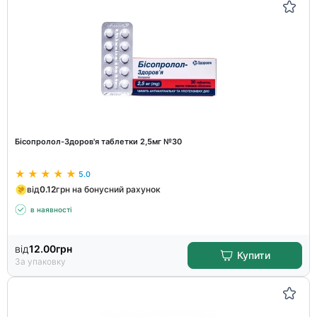
Бісопролол-Здоров'я таблетки 2,5мг №30
5.0
від
0.12
грн на бонусний рахунок
в наявності
від
12.00
грн
Купити
За упаковку