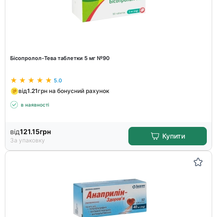
Бісопролол-Тева таблетки 5 мг №90
5.0
від
1.21
грн на бонусний рахунок
в наявності
від
121.15
грн
Купити
За упаковку