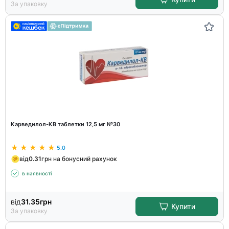
За упаковку
Карведилол-КВ таблетки 12,5 мг №30
5.0
від
0.31
грн на бонусний рахунок
в наявності
від
31.35
грн
Купити
За упаковку