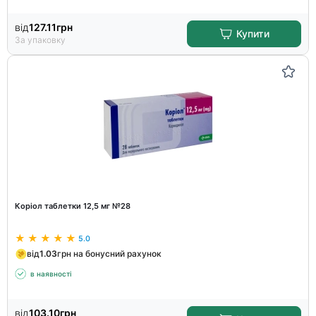
від
127.11
грн
Купити
За упаковку
Коріол таблетки 12,5 мг №28
5.0
від
1.03
грн на бонусний рахунок
в наявності
від
103.10
грн