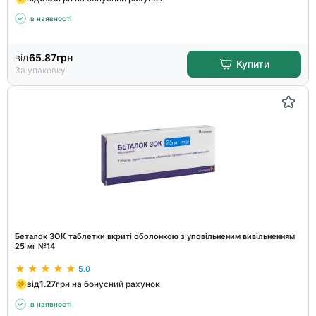
в наявності
від
65.87
грн
Купити
За упаковку
Беталок ЗОК таблетки вкриті оболонкою з уповільненим вивільненням
25 мг №14
5.0
від
1.27
грн на бонусний рахунок
в наявності