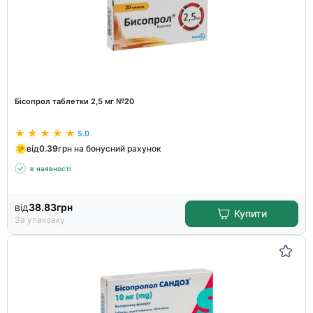
Бісопрол таблетки 2,5 мг №20
5.0
від
0.39
грн на бонусний рахунок
в наявності
від
38.83
грн
Купити
За упаковку