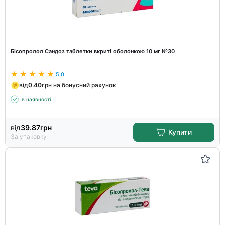
Бісопролол Сандоз таблетки вкриті оболонкою 10 мг №30
5.0
від
0.40
грн на бонусний рахунок
в наявності
від
39.87
грн
Купити
За упаковку