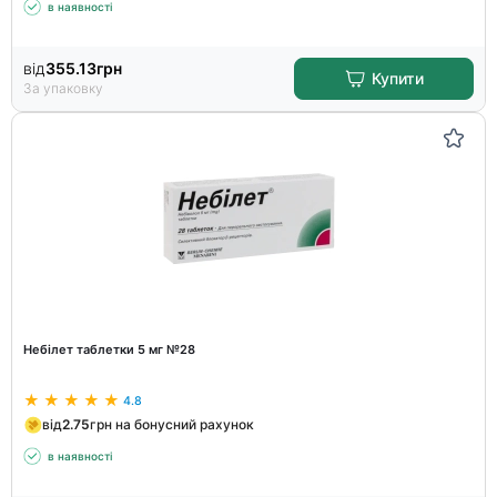
в наявності
від
355.13
грн
Купити
За упаковку
Небілет таблетки 5 мг №28
4.8
від
2.75
грн на бонусний рахунок
в наявності