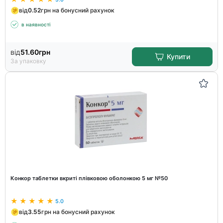
від
0.52
грн на бонусний рахунок
в наявності
від
51.60
грн
Купити
За упаковку
Конкор таблетки вкриті плівковою оболонкою 5 мг №50
5.0
від
3.55
грн на бонусний рахунок