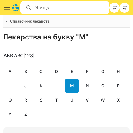
Справочник лекарств
Лекарства на букву "M"
АБВ
ABC
123
A
B
C
D
E
F
G
H
I
J
K
L
M
N
O
P
Q
R
S
T
U
V
W
X
Y
Z