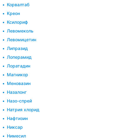
Корвалтаб
Креон
Ксилориф
Левомеколь
Левомицетин
Липразид
Лоперамид
Лоратадин
Магникор
Меновазин
Назалонг
Назо-спрей
Натрия хлорид
Нафтизин
Никсар
Нимесил