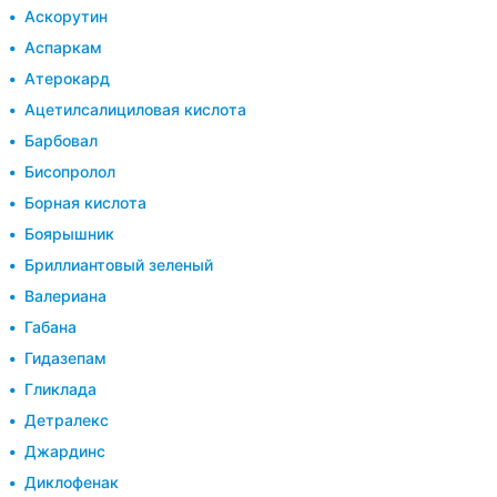
Аскорутин
Аспаркам
Атерокард
Ацетилсалициловая кислота
Барбовал
Бисопролол
Борная кислота
Боярышник
Бриллиантовый зеленый
Валериана
Габана
Гидазепам
Гликлада
Детралекс
Джардинс
Диклофенак