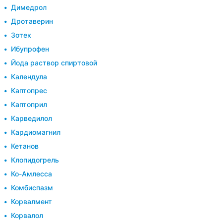
Димедрол
Дротаверин
Зотек
Ибупрофен
Йода раствор спиртовой
Календула
Каптопрес
Каптоприл
Карведилол
Кардиомагнил
Кетанов
Клопидогрель
Ко-Амлесса
Комбиспазм
Корвалмент
Корвалол