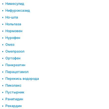
Нимесулид
Нифуроксазид
Но-шпа
Нольпаза
Нормовен
Нурофен
Омез
Омепразол
Ортофен
Панкреатин
Парацетамол
Перекись водорода
Пиколакс
Пустырник
Ранитидин
Рекардин