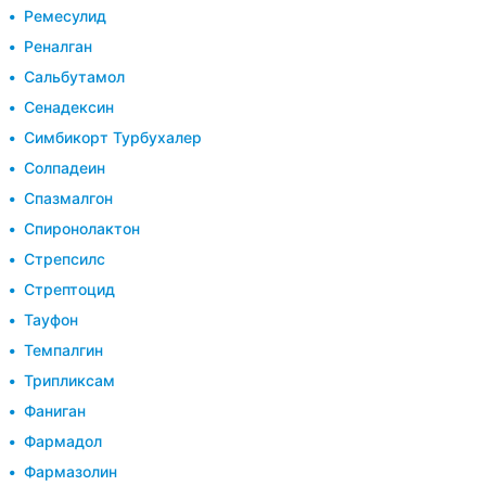
Ремесулид
Реналган
Сальбутамол
Сенадексин
Симбикорт Турбухалер
Солпадеин
Спазмалгон
Спиронолактон
Стрепсилс
Стрептоцид
Тауфон
Темпалгин
Трипликсам
Фаниган
Фармадол
Фармазолин