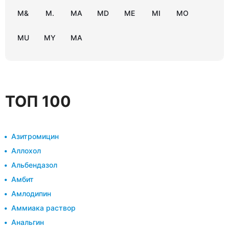
M&
M.
MA
MD
ME
MI
MO
MU
MY
MА
ТОП 100
Азитромицин
Аллохол
Альбендазол
Амбит
Амлодипин
Аммиака раствор
Анальгин