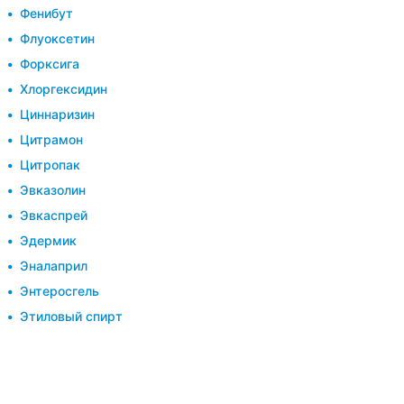
Фенибут
Флуоксетин
Форксига
Хлоргексидин
Циннаризин
Цитрамон
Цитропак
Эвказолин
Эвкаспрей
Эдермик
Эналаприл
Энтеросгель
Этиловый спирт