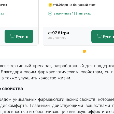
 счет
от
0.98
грн на бонусный счет
ках
в наличии в 139 аптеках
от
97.81
грн
Купить
Купит
За упаковку
окоэффективный препарат, разработанный для поддерж
 Благодаря своим фармакологическим свойствам, он 
 а также улучшить качество жизни.
е свойства
рядом уникальных фармакологических свойств, которы
 дискомфорта. Главными действующими веществами пр
тщательностью и обеспечивающие высокую эффективност