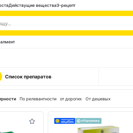
рств
Действущие вещества
Э-рецепт
валмент
Список препаратов
ярности
По релевантности
от дорогих
От дешевых