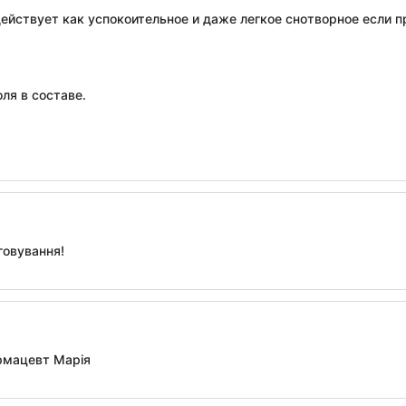
действует как успокоительное и даже легкое снотворное если 
ля в составе.
говування!
рмацевт Марія