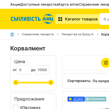
Акции
Доступные лекарства
Карта аптек
Справочник лека
Каталог товаров
Кор
Справочник лекарств
Лекарства на букву К
Корвалмент
Цена
от
до
Сортировать:
По попул
Предложения
ЄПідтримка