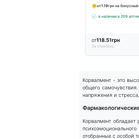
от
1.19
грн на бонусный
в наличии в 209 апте
от
118.51
грн
За упаковку
Item
1
Корвалмент - это выс
of
общего самочувствия.
11
напряжения и стресса,
Фармакологически
Корвалмент обладает 
психоэмоционального
отобранные с особой 