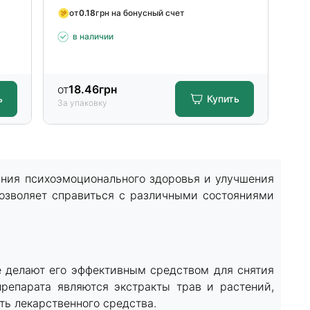
от
0.18
грн на бонусный счет
в наличии
от
18.46
грн
от
ь
Купить
За упаковку
За 
ания психоэмоционального здоровья и улучшения
позволяет справиться с различными состояниями
е делают его эффективным средством для снятия
епарата являются экстракты трав и растений,
ь лекарственного средства.