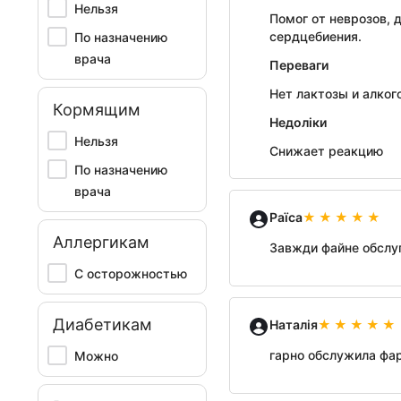
Нельзя
Помог от неврозов, 
сердцебиения.
По назначению
врача
Переваги
Нет лактозы и алкого
Кормящим
Недоліки
Нельзя
Снижает реакцию
По назначению
врача
Раїса
Аллергикам
Завжди файне обслу
С осторожностью
Диабетикам
Наталія
гарно обслужила фа
Можно