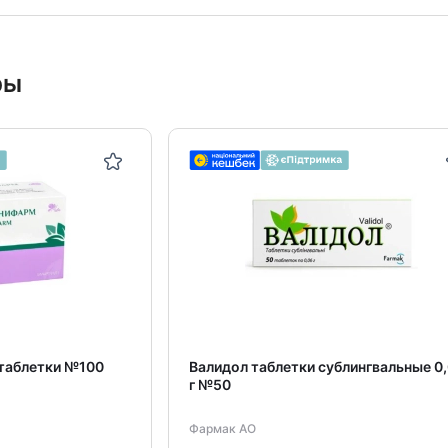
ры
таблетки №100
Валидол таблетки сублингвальные 0
г №50
Фармак АО