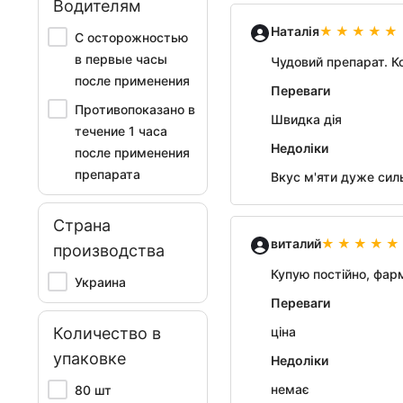
Водителям
Наталія
С осторожностью
в первые часы
Чудовий препарат. К
после применения
Переваги
Противопоказано в
Швидка дія
течение 1 часа
Недоліки
после применения
препарата
Вкус м'яти дуже сил
Страна
виталий
производства
Купую постійно, фар
Украина
Переваги
Количество в
ціна
упаковке
Недоліки
немає
80 шт