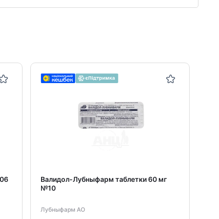
,06
Валидол-Лубныфарм таблетки 60 мг
Хе
№10
Лубныфарм АО
Mov