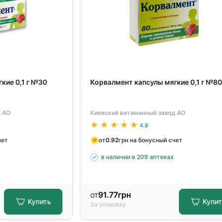
кие 0,1 г №30
Корвалмент капсулы мягкие 0,1 г №8
д АО
Киевский витаминный завод АО
4.8
чет
от
0.92
грн на бонусный счет
в наличии в 209 аптеках
от
91.77
грн
Купить
Купи
За упаковку