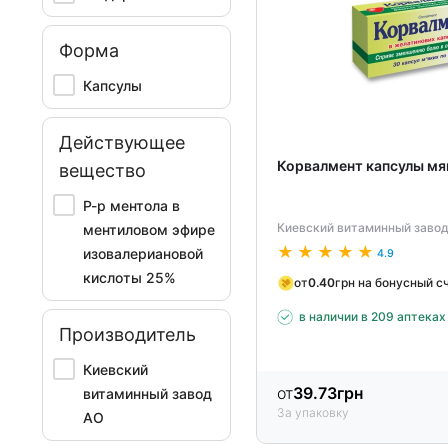
Форма
Капсулы
Действующее
Корвалмент капсулы мяг
вещество
Р-р ментола в
Киевский витаминный заво
ментиловом эфире
изовалериановой
4.9
кислоты 25%
от
0.40
грн на бонусный с
в наличии в 209 аптеках
Производитель
Киевский
от
39.73
грн
витаминный завод
За упаковку
АО