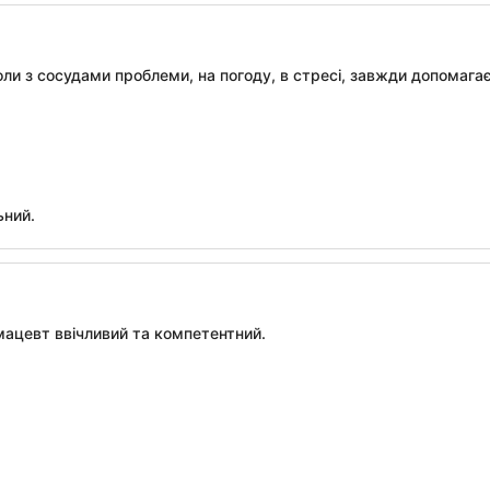
оли з сосудами проблеми, на погоду, в стресі, завжди допомага
ьний.
мацевт ввічливий та компетентний.