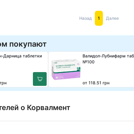
Назад
1
Далее
ом покупают
н-Дарница таблетки
Валидол-Лубнифарм таб
№100
 грн
от 118.51 грн
телей о Корвалмент