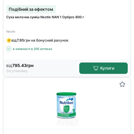
Подібний за ефектом
Суха молочна суміш Nestle NAN 1 Optipro 800 г
Nestle
від
7.95
грн на бонусний рахунок
в наявності в 205 аптеках
від
795.43
грн
Купити
За упаковку