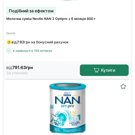
Подібний за ефектом
Молочна суміш Nestle NAN 2 Optipro з 6 місяців 800 г
Nestle
від
7.92
грн на бонусний рахунок
в наявності в 153 аптеках
від
791.63
грн
Купити
За упаковку