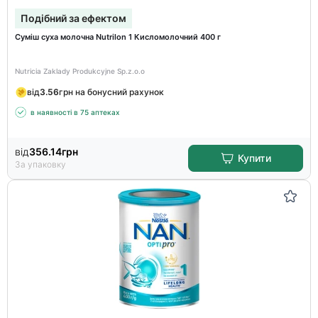
Подібний за ефектом
Суміш суха молочна Nutrilon 1 Кисломолочний 400 г
Nutricia Zaklady Produkcyjne Sp.z.o.o
від
3.56
грн на бонусний рахунок
в наявності в 75 аптеках
від
356.14
грн
Купити
За упаковку