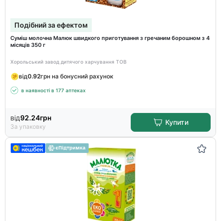
Подібний за ефектом
Суміш молочна Малюк швидкого приготування з гречаним борошном з 4
місяців 350 г
Хорольський завод дитячого харчування ТОВ
від
0.92
грн на бонусний рахунок
в наявності в 177 аптеках
від
92.24
грн
Купити
За упаковку