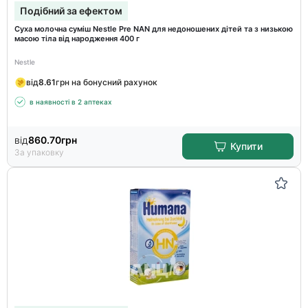
Подібний за ефектом
Суха молочна суміш Nestle Pre NAN для недоношених дітей та з низькою
масою тіла від народження 400 г
Nestle
від
8.61
грн на бонусний рахунок
в наявності в 2 аптеках
від
860.70
грн
Купити
За упаковку