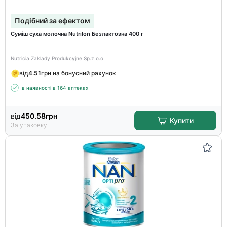
Подібний за ефектом
Суміш суха молочна Nutrilon Безлактозна 400 г
Nutricia Zaklady Produkcyjne Sp.z.o.o
від
4.51
грн на бонусний рахунок
в наявності в 164 аптеках
від
450.58
грн
Купити
За упаковку