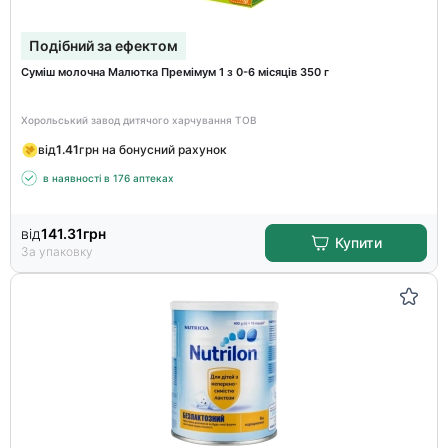
Подібний за ефектом
Суміш молочна Малютка Премімум 1 з 0-6 місяців 350 г
Хорольський завод дитячого харчування ТОВ
від
1.41
грн на бонусний рахунок
в наявності в 176 аптеках
від
141.31
грн
Купити
За упаковку