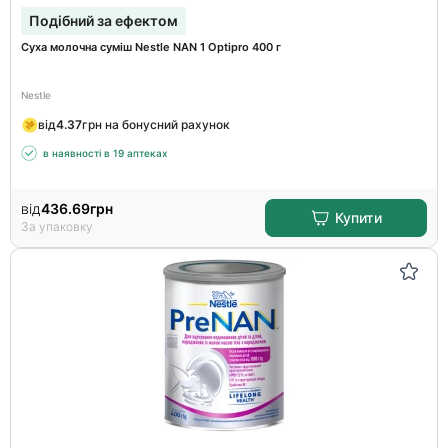
Подібний за ефектом
Суха молочна суміш Nestle NAN 1 Optipro 400 г
Nestle
від
4.37
грн на бонусний рахунок
в наявності в 19 аптеках
від
436.69
грн
Купити
За упаковку