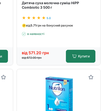
е
Дитяча суха молочна суміш HiPP
Combiotic 3 500 г
5.0
від
5.71
грн на бонусний рахунок
в наявності
від
571.20
грн
ти
Купити
від
672.00
грн