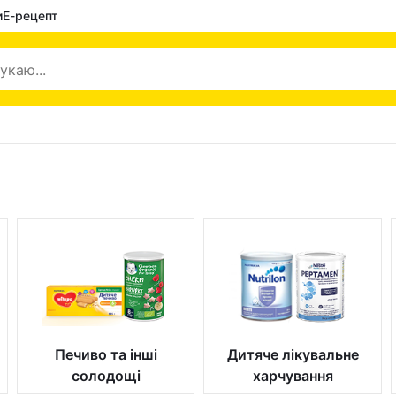
и
Е-рецепт
Печиво та інші
Дитяче лікувальне
солодощі
харчування