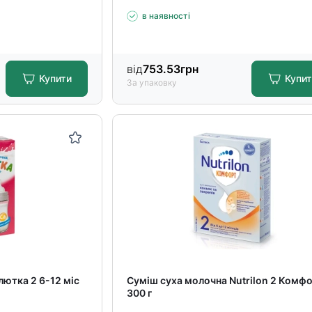
в наявності
від
753.53
грн
Купити
Купи
За упаковку
ютка 2 6-12 міс
Суміш суха молочна Nutrilon 2 Комф
300 г