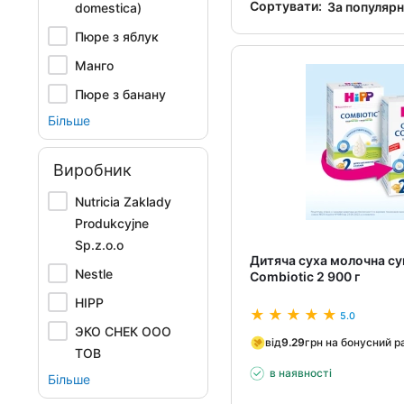
Сортувати:
За популяр
domestica)
Пюре з яблук
Манго
Пюре з банану
Більше
Виробник
Nutricia Zaklady
Produkcyjne
Sp.z.o.o
Дитяча суха молочна су
Nestle
Combiotiс 2 900 г
HIPP
5.0
ЭКО СНЕК ООО
від
9.29
грн на бонусний р
ТОВ
в наявності
Більше