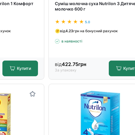
rilon 1 Комфорт
Суміш молочна суха Nutrilon 3 Дитяч
молочко 600 г
5.0
ахунок
від
4.23
грн на бонусний рахунок
в наявності
від
422.75
грн
Купити
Купи
За упаковку