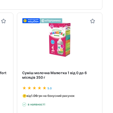
fort
Суміш молочна Малютка 1 від 0 до 6
місяців 350 г
5.0
від
1.06
грн на бонусний рахунок
в наявності