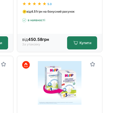
5.0
від
4.51
грн на бонусний рахунок
в наявності
від
450.58
грн
ти
Купити
За упаковку