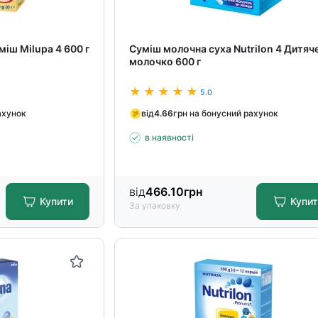
іш Milupa 4 600 г
Суміш молочна суха Nutrilon 4 Дитяч
молочко 600 г
5.0
ахунок
від
4.66
грн на бонусний рахунок
в наявності
від
466.10
грн
Купити
Купи
За упаковку