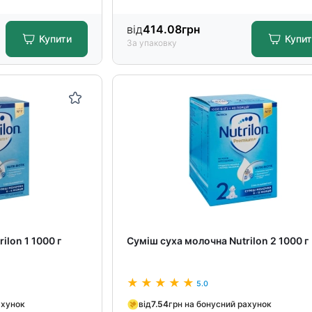
від
414.08
грн
Купити
Купи
За упаковку
ilon 1 1000 г
Суміш суха молочна Nutrilon 2 1000 г
5.0
ахунок
від
7.54
грн на бонусний рахунок