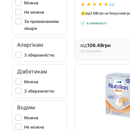
Можна
5.0
Не можна
від
1.06
грн на бонусний р
За призначенням
в наявності
лікаря
Алергікам
від
106.48
грн
За упаковку
З обережністю
Діабетикам
Можна
З обережністю
Водіям
Можна
Не можна