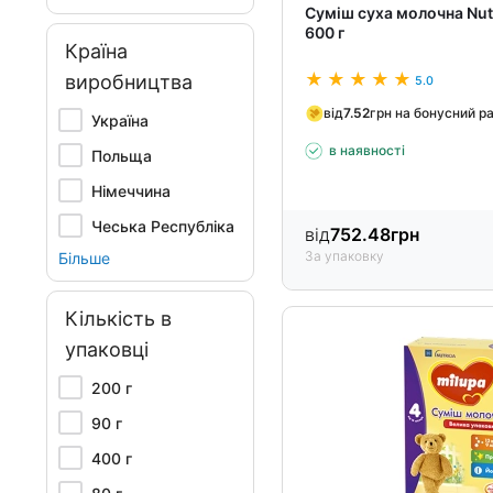
Суміш суха молочна Nut
600 г
Країна
виробництва
5.0
від
7.52
грн на бонусний р
Україна
в наявності
Польща
Німеччина
Чеська Республіка
від
752.48
грн
За упаковку
Більше
Кількість в
упаковці
200 г
90 г
400 г