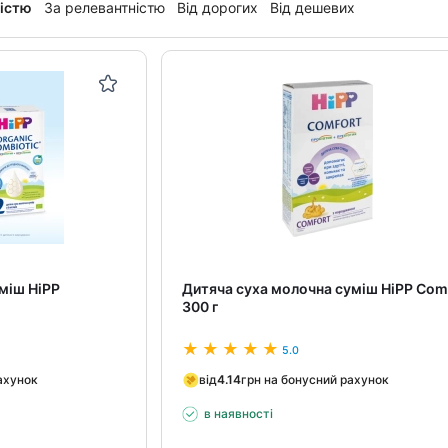
ністю
За релевантністю
Від дорогих
Від дешевих
міш HiPP
Дитяча суха молочна суміш HiPP Com
300 г
5.0
ахунок
від
4.14
грн на бонусний рахунок
в наявності