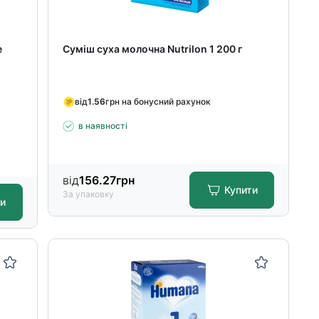
е
Суміш суха молочна Nutrilon 1 200 г
від
1.56
грн на бонусний рахунок
в наявності
від
156.27
грн
Купити
За упаковку
ти