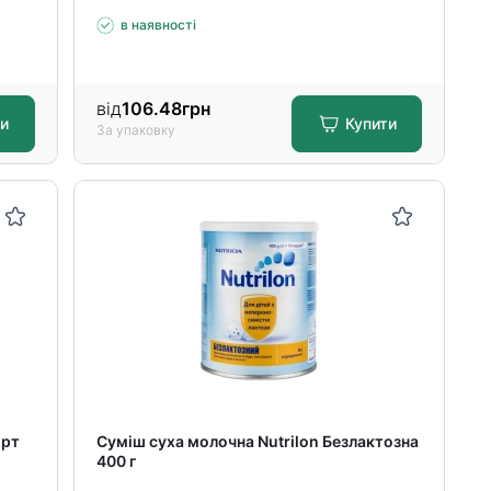
в наявності
від
106.48
грн
ти
Купити
За упаковку
орт
Суміш суха молочна Nutrilon Безлактозна
400 г