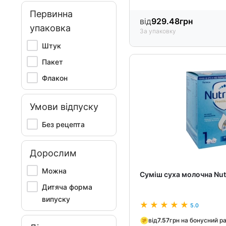
Первинна
від
929.48
грн
упаковка
За упаковку
Штук
Пакет
Флакон
Умови відпуску
Без рецепта
Дорослим
Можна
Суміш суха молочна Nutr
Дитяча форма
випуску
5.0
від
7.57
грн на бонусний р