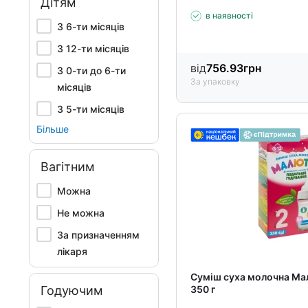
Дітям
в наявності
З 6-ти місяців
З 12-ти місяців
від
756.93
грн
З 0-ти до 6-ти
За упаковку
місяців
З 5-ти місяців
Більше
Вагітним
Можна
Не можна
За призначенням
лікаря
Суміш суха молочна Мал
Годуючим
350 г