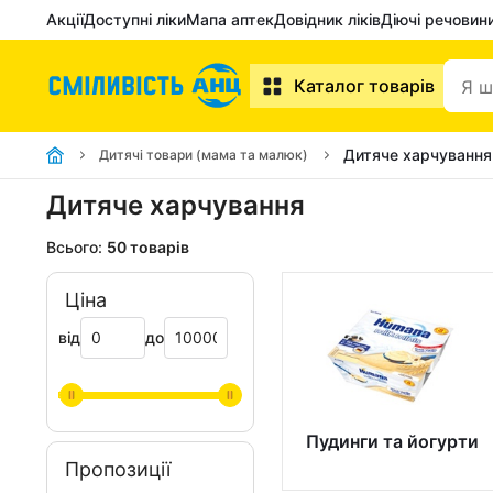
Акції
Доступні ліки
Мапа аптек
Довідник ліків
Діючі речовин
Каталог товарів
Дитяче харчування
Дитячі товари (мама та малюк)
Дитяче харчування
Всього:
50 товарів
Ціна
від
до
Пудинги та йогурти
Пропозиції