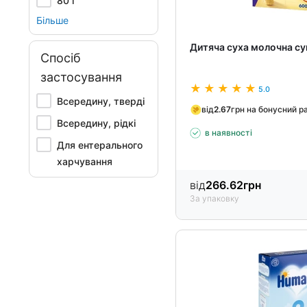
80 г
Більше
Дитяча суха молочна сум
Спосіб
застосування
5.0
Всередину, тверді
від
2.67
грн на бонусний р
Всередину, рідкі
в наявності
Для ентерального
харчування
від
266.62
грн
За упаковку