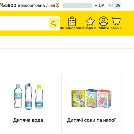
5900
Безкоштовна лінія
UA
RU
Всі замовлення
Обране
Увійти
Кошик
Дитяча вода
Дитячі соки та напої