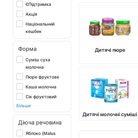
ЄПідтримка
Акція
Національний
кешбек
Форма
Дитячі пюре
Суміш суха
молочна
Пюре фруктове
Каша молочна
Сік фруктовий
Більше
Дитячі молочні суміші
Діюча речовина
Яблоко (Malus