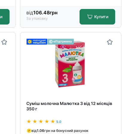
від
106.48
грн
ти
Купити
За упаковку
Суміш молочна Малютка 3 від 12 місяців
350 г
5.0
від
1.06
грн на бонусний рахунок