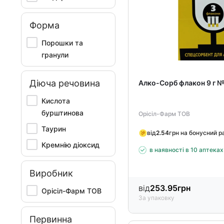
Форма
Порошки та
гранули
Діюча речовина
Алко-Сорб флакон 9 г 
Кислота
бурштинова
Орісіл-Фарм ТОВ
Таурин
від
2.54
грн на бонусний р
Кремнію діоксид
в наявності в 10 аптеках
Виробник
від
253.95
грн
Орісіл-Фарм ТОВ
За упаковку
Первинна