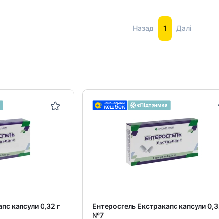
Назад
1
Далі
пс капсули 0,32 г
Ентеросгель Екстракапс капсули 0,3
№7