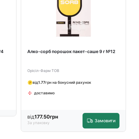
№4
Алко-сорб порошок пакет-саше 9 г №12
Орісіл-Фарм ТОВ
від
1.77
грн на бонусний рахунок
доставимо
від
177.50
грн
Замовити
За упаковку