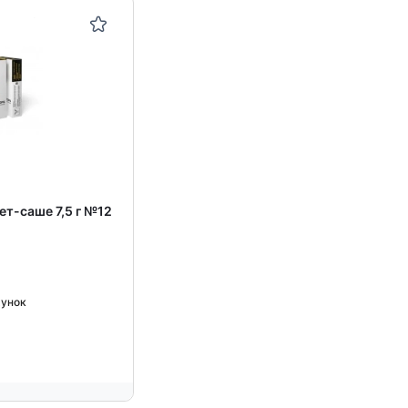
т-саше 7,5 г №12
хунок