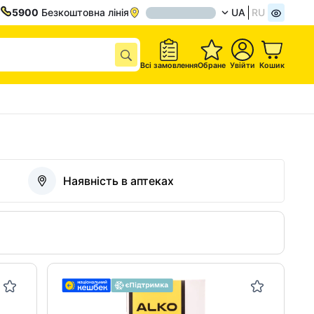
5900
Безкоштовна лінія
UA
RU
Всі замовлення
Обране
Увійти
Кошик
Наявність в аптеках