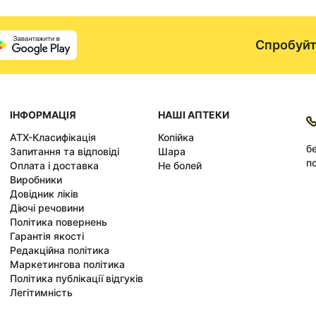
Спробуйт
ІНФОРМАЦІЯ
НАШІ АПТЕКИ
АТХ-Класифікація
Копійка
б
Запитання та відповіді
Шара
по
Оплата і доставка
Не болей
Виробники
Довідник ліків
Діючі речовини
Політика повернень
Гарантія якості
Редакційна політика
Маркетингова політика
Політика публікації відгуків
Легітимність