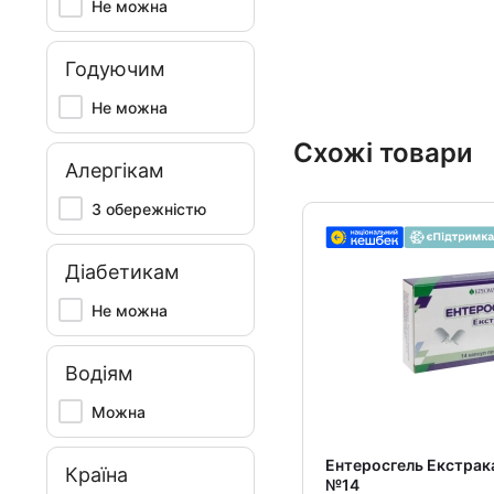
Не можна
Годуючим
Не можна
Схожі товари
Алергікам
З обережністю
Діабетикам
Не можна
Водіям
Можна
Ентеросгель Екстрака
Країна
№14