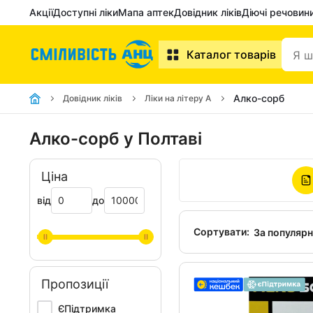
Акції
Доступні ліки
Мапа аптек
Довідник ліків
Діючі речовин
Каталог товарів
Алко-сорб
Довідник ліків
Ліки на літеру А
Алко-сорб у Полтаві
Ціна
від
до
Сортувати:
За популяр
Пропозиції
ЄПідтримка