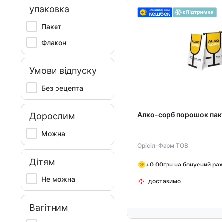
упаковка
Пакет
Флакон
Умови відпуску
Без рецепта
Алко-сорб порошок паке
Дорослим
Можна
Орісіл-Фарм ТОВ
Дітям
+
0.00
грн на бонусний ра
Не можна
доставимо
Вагітним