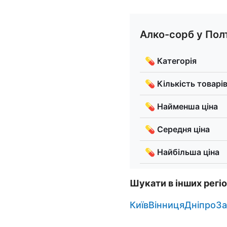
Алко-сорб у Полт
💊 Категорія
💊 Кількість товарі
💊 Найменша ціна
💊 Середня ціна
💊 Найбільша ціна
Шукати в інших регі
Київ
Вінниця
Дніпро
З