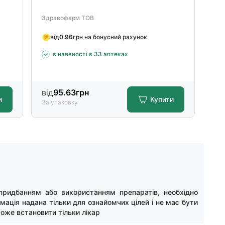
Здравофарм ТОВ
Здр
від
0.96
грн на бонусний рахунок
в
в наявності в 33 аптеках
від
95.63
грн
від
и
Купити
За упаковку
За 
придбанням або використанням препаратів, необхідно
мація надана тільки для ознайомчих цілей і не має бути
оже встановити тільки лікар