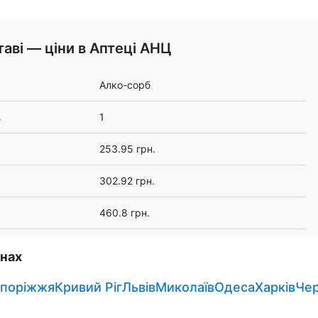
аві — ціни в Аптеці АНЦ
Алко-сорб
в
1
253.95 грн.
302.92 грн.
460.8 грн.
онах
апоріжжя
Кривий Ріг
Львів
Миколаїв
Одеса
Харків
Че