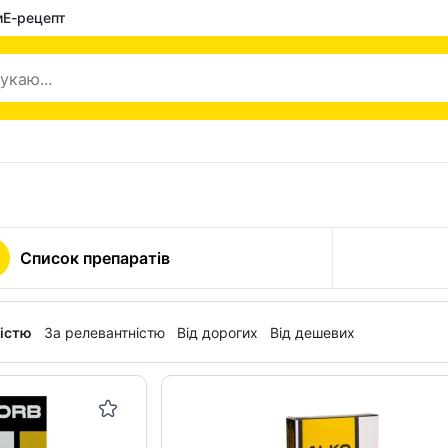
и
Е-рецепт
Список препаратів
ністю
За релевантністю
Від дорогих
Від дешевих