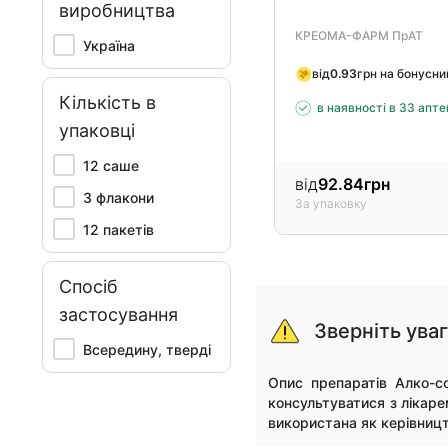
виробництва
КРЕОМА-ФАРМ ПрАТ
Україна
від
0.93
грн на бонусни
Кількість в
в наявності в 33 апт
упаковці
12 саше
від
92.84
грн
3 флакони
За упаковку
12 пакетів
Item
Спосіб
1
застосування
of
Зверніть ува
15
Всередину, тверді
Опис препаратів Алко-с
консультуватися з лікаре
використана як керівницт