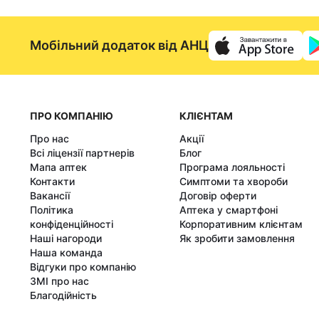
Мобільний додаток від АНЦ
ПРО КОМПАНІЮ
КЛІЄНТАМ
Про нас
Акції
Всі ліцензії партнерів
Блог
Мапа аптек
Програма лояльності
Контакти
Симптоми та хвороби
Вакансії
Договір оферти
Політика
Аптека у смартфоні
конфіденційності
Корпоративним клієнтам
Наші нагороди
Як зробити замовлення
Наша команда
Відгуки про компанію
ЗМІ про нас
Благодійність