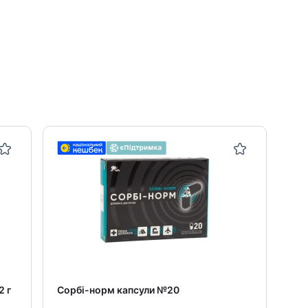
2 г
Сорбі-норм капсули №20
Со