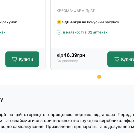
КРЕОМА-ФАРМ ПрАТ
й рахунок
від
0.46
грн на бонусний рахунок
еках
в наявності в 32 аптеках
від
46.39
грн
Купити
Купит
За упаковку
гу
орб на цій сторінці є спрощеною версією від anc.ua Перед 
м та ознайомитися з оригінальною інструкцією виробника.Інфор
во до самолікування. Призначення препаратів та їх дозування м