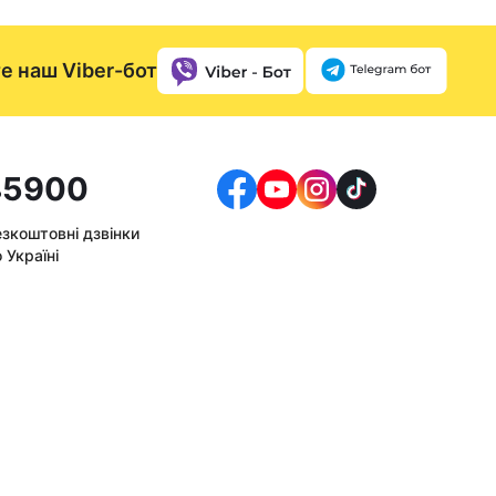
е наш Viber-бот
5900
езкоштовні дзвінки
 Україні