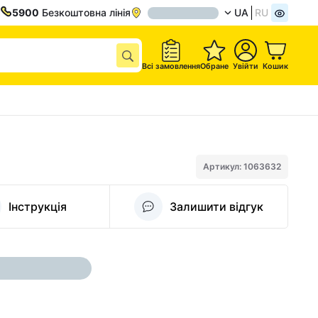
5900
Безкоштовна лінія
UA
RU
Всі замовлення
Обране
Увійти
Кошик
Артикул: 1063632
Інструкція
Залишити відгук