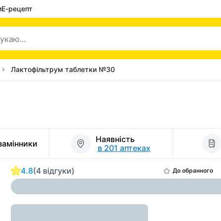
и
Е-рецепт
Лактофільтрум таблетки №30
Наявність
 замінники
в 201 аптеках
4.8
(4 відгуки)
До обранного