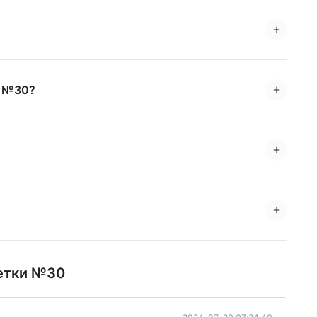
и №30?
летки №30