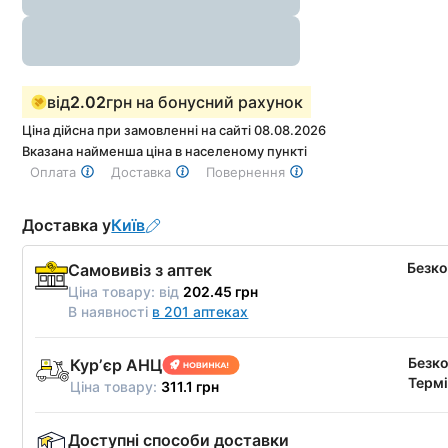
від
2.02
грн на бонусний рахунок
Ціна дійсна при замовленні на сайті 08.08.2026
Вказана найменша ціна в населеному пункті
Оплата
Доставка
Повернення
Доставка у
Київ
Безк
Самовивіз з аптек
Ціна товару:
від
202.45 грн
В наявності
в 201 аптеках
Безк
Курʼєр АНЦ
Термі
Ціна товару:
311.1 грн
Доступні способи доставки