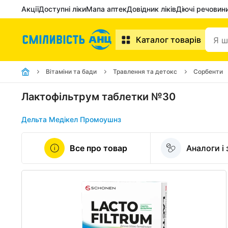
Акції
Доступні ліки
Мапа аптек
Довідник ліків
Діючі речовин
Каталог товарів
Вітаміни та бади
Травлення та детокс
Сорбенти
Лактофільтрум таблетки №30
Дельта Медікел Промоушнз
Все про товар
Аналоги і