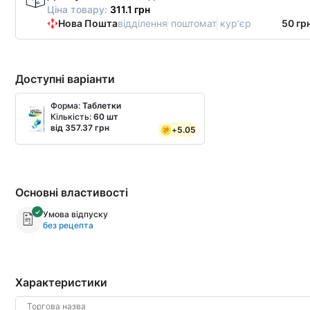
Ціна товару:
311.1 грн
Нова Пошта
відділення
поштомат
курʼєр
50 гр
Доступні варіанти
Форма:
Таблетки
Кількість:
60 шт
від 357.37 грн
+
5.05
Основні властивості
Умова відпуску
без рецепта
Характеристики
Торгова назва