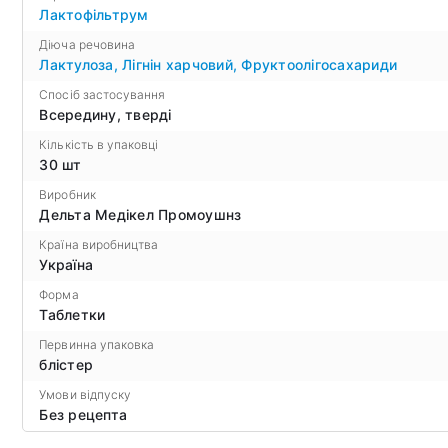
Лактофільтрум
Діюча речовина
Лактулоза
,
Лігнін харчовий
,
Фруктоолігосахариди
Спосіб застосування
Всередину, тверді
Кількість в упаковці
30 шт
Виробник
Дельта Медікел Промоушнз
Країна виробництва
Україна
Форма
Таблетки
Первинна упаковка
блістер
Умови відпуску
Без рецепта