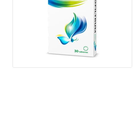
Item
1
of
1