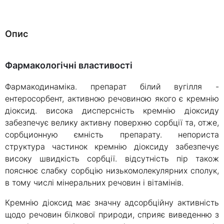
Опис
Фармакологічні властивості
Фармакодинаміка. препарат білий вугілля -
ентеросорбент, активною речовиною якого є кремнію
діоксид. висока дисперсність кремнію діоксиду
забезпечує велику активну поверхню сорбції та, отже,
сорбционную ємність препарату. непориста
структура частинок кремнію діоксиду забезпечує
високу швидкість сорбції. відсутність пір також
пояснює слабку сорбцію низькомолекулярних сполук,
в тому числі мінеральних речовин і вітамінів.
Кремнію діоксид має значну адсорбційну активність
щодо речовин білкової природи, сприяє виведенню з