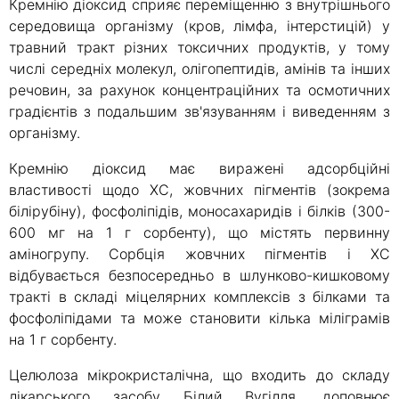
Кремнію діоксид сприяє переміщенню з внутрішнього
середовища організму (кров, лімфа, інтерстицій) у
травний тракт різних токсичних продуктів, у тому
числі середніх молекул, олігопептидів, амінів та інших
речовин, за рахунок концентраційних та осмотичних
градієнтів з подальшим зв'язуванням і виведенням з
організму.
Кремнію діоксид має виражені адсорбційні
властивості щодо ХС, жовчних пігментів (зокрема
білірубіну), фосфоліпідів, моносахаридів і білків (300-
600 мг на 1 г сорбенту), що містять первинну
аміногрупу. Сорбція жовчних пігментів і ХС
відбувається безпосередньо в шлунково-кишковому
тракті в складі міцелярних комплексів з білками та
фосфоліпідами та може становити кілька міліграмів
на 1 г сорбенту.
Целюлоза мікрокристалічна, що входить до складу
лікарського засобу Білий Вугілля, доповнює