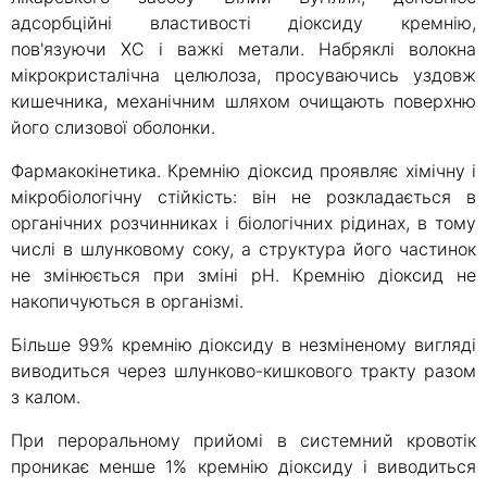
адсорбційні властивості діоксиду кремнію,
пов'язуючи ХС і важкі метали. Набряклі волокна
мікрокристалічна целюлоза, просуваючись уздовж
кишечника, механічним шляхом очищають поверхню
його слизової оболонки.
Фармакокінетика. Кремнію діоксид проявляє хімічну і
мікробіологічну стійкість: він не розкладається в
органічних розчинниках і біологічних рідинах, в тому
числі в шлунковому соку, а структура його частинок
не змінюється при зміні рН. Кремнію діоксид не
накопичуються в організмі.
Більше 99% кремнію діоксиду в незміненому вигляді
виводиться через шлунково-кишкового тракту разом
з калом.
При пероральному прийомі в системний кровотік
проникає менше 1% кремнію діоксиду і виводиться