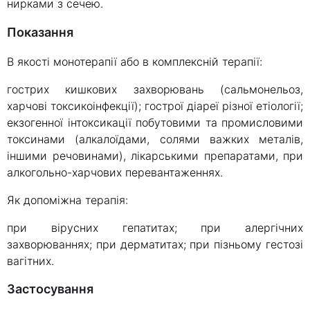
нирками з сечею.
Показання
В якості монотерапії або в комплексній терапії:
гострих кишкових захворювань (сальмонельоз,
харчові токсикоінфекції); гострої діареї різної етіології;
екзогенної інтоксикації побутовими та промисловими
токсинами (алкалоїдами, солями важких металів,
іншими речовинами), лікарськими препаратами, при
алкогольно-харчових перевантаженнях.
Як допоміжна терапія:
при вірусних гепатитах; при алергічних
захворюваннях; при дерматитах; при пізньому гестозі
вагітних.
Застосування