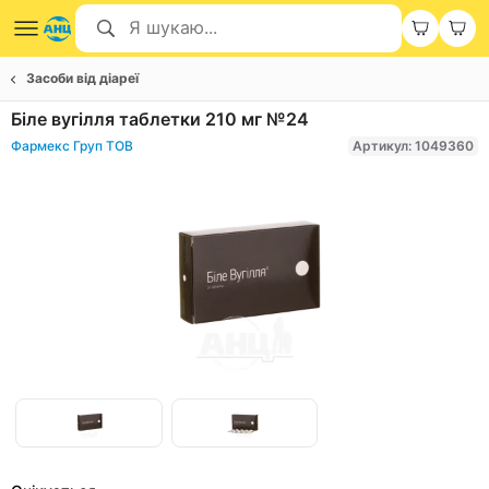
Засоби від діареї
Біле вугілля таблетки 210 мг №24
Фармекс Груп ТОВ
Артикул: 1049360
Item
1
of
Item
2