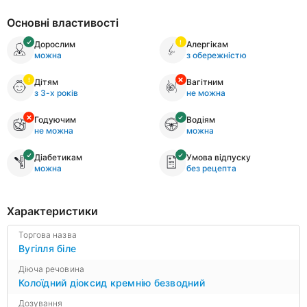
Основні властивості
Дорослим
Алергікам
можна
з обережністю
Дітям
Вагітним
з 3-х років
не можна
Годуючим
Водіям
не можна
можна
Діабетикам
Умова відпуску
можна
без рецепта
Характеристики
Торгова назва
Вугілля біле
Діюча речовина
Колоїдний діоксид кремнію безводний
Дозування