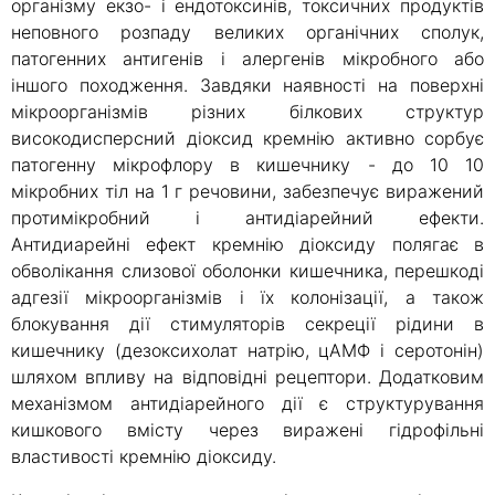
організму екзо- і ендотоксинів, токсичних продуктів
неповного розпаду великих органічних сполук,
патогенних антигенів і алергенів мікробного або
іншого походження. Завдяки наявності на поверхні
мікроорганізмів різних білкових структур
високодисперсний діоксид кремнію активно сорбує
патогенну мікрофлору в кишечнику - до 10 10
мікробних тіл на 1 г речовини, забезпечує виражений
протимікробний і антидіарейний ефекти.
Антидиарейні ефект кремнію діоксиду полягає в
обволікання слизової оболонки кишечника, перешкоді
адгезії мікроорганізмів і їх колонізації, а також
блокування дії стимуляторів секреції рідини в
кишечнику (дезоксихолат натрію, цАМФ і серотонін)
шляхом впливу на відповідні рецептори. Додатковим
механізмом антидіарейного дії є структурування
кишкового вмісту через виражені гідрофільні
властивості кремнію діоксиду.