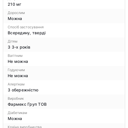
210 мг
Дорослим
Можна
Спосіб застосування
Всередину, тверді
Дітям
З 3-х років
Вагітним
Не можна
Годуючим
Не можна
Алергікам
З обережністю
Виробник
Фармекс Груп ТОВ
Діабетикам
Можна
Країна виробництва