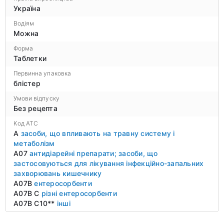
Україна
Водіям
Можна
Форма
Таблетки
Первинна упаковка
блістер
Умови відпуску
Без рецепта
Код ATC
A
засоби, що впливають на травну систему і
метаболізм
A07
антидіарейні препарати; засоби, що
застосовуються для лікування інфекційно-запальних
захворювань кишечнику
A07B
ентеросорбенти
A07B C
різні ентеросорбенти
A07B C10**
інші