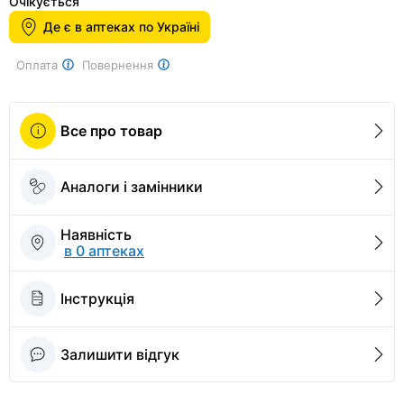
1
Очікується
of
Де є в аптеках по Україні
2
Оплата
Повернення
Все про товар
Аналоги і замінники
Наявність
в 0 аптеках
Інструкція
Залишити відгук