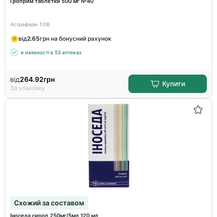
Гроприм таблетки 500 мг №40
Астрафарм ТОВ
від
2.65
грн на бонусний рахунок
в наявності в 53 аптеках
від
264.92
грн
Купити
За упаковку
Схожий за составом
Іноседа сироп 250мг/5мл 120 мл