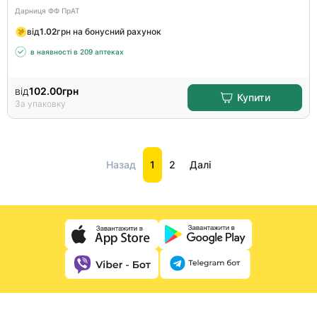
Дарниця ФФ ПрАТ
від
1.02
грн на бонусний рахунок
в наявності в 209 аптеках
від
102.00
грн
Купити
За упаковку
Назад
1
2
Далі