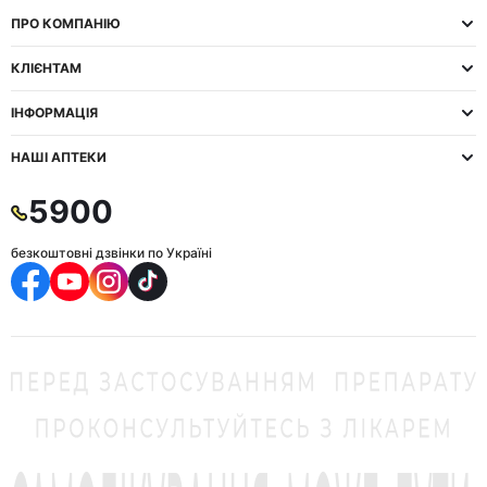
ПРО КОМПАНІЮ
КЛІЄНТАМ
ІНФОРМАЦІЯ
НАШІ АПТЕКИ
5900
безкоштовні дзвінки по Україні