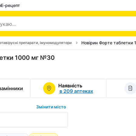
и
Е-рецепт
Новірин Форте таблетки 
отивірусні препарати, імуномодулятори
летки 1000 мг №30
Наявність
 замінники
в 209 аптеках
Змінити місто