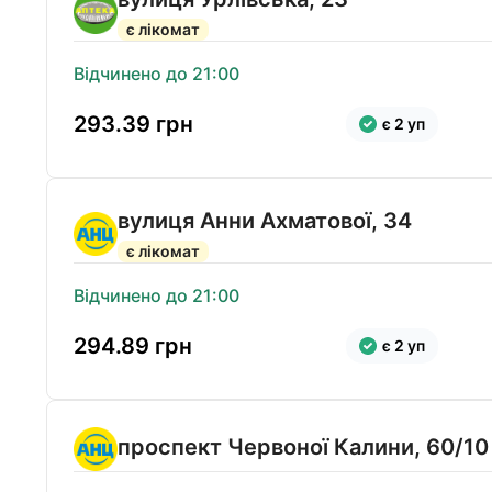
є лікомат
Відчинено до 21:00
293.39
грн
є 2 уп
вулиця Анни Ахматової, 34
є лікомат
Відчинено до 21:00
294.89
грн
є 2 уп
проспект Червоної Калини, 60/10