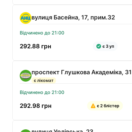
вулиця Басейна, 17, прим.32
Відчинено до 21:00
292.88
грн
є 3 уп
проспект Глушкова Академіка, 31
є лікомат
Відчинено до 21:00
292.98
грн
є 2 блістер
вулиця Урлівська, 23