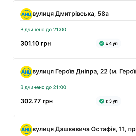
вулиця Дмитрівська, 58а
Відчинено до 21:00
301.10
грн
є 4 уп
вулиця Героїв Дніпра, 22 (м. Герої
Відчинено до 21:00
302.77
грн
є 3 уп
вулиця Дашкевича Остафія, 11, п