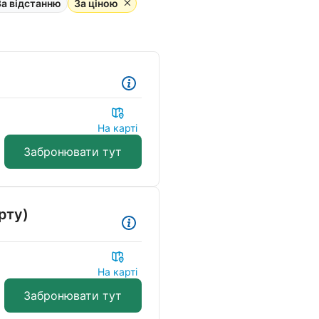
За відстанню
За ціною
7
На карті
Забронювати тут
рту)
На карті
Забронювати тут