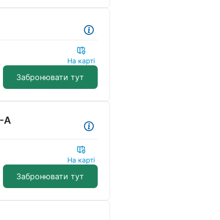
На карті
Забронювати тут
-А
На карті
Забронювати тут