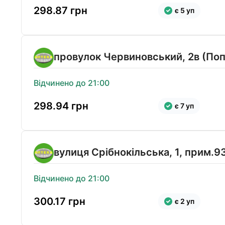
298.87
грн
є 5 уп
провулок Червиновський, 2в (Поп
Відчинено до 21:00
298.94
грн
є 7 уп
вулиця Срібнокільська, 1, прим.9
Відчинено до 21:00
300.17
грн
є 2 уп