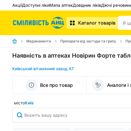
Акції
Доступні ліки
Мапа аптек
Довідник ліків
Діючі речовин
Каталог товарів
Медикаменти
Препарати від застуди та грипу
Пр
Наявність в аптеках Новірин Форте таб
Київський вітамінний завод АТ
Все про товар
Аналоги і
місто
Київ