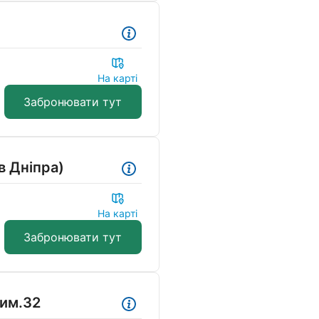
На карті
Забронювати тут
в Дніпра)
На карті
Забронювати тут
рим.32