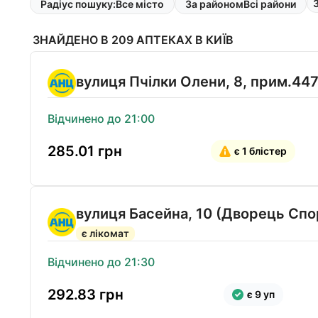
Радіус пошуку:
Все місто
За районом
Всі райони
ЗНАЙДЕНО В 209 АПТЕКАХ В КИЇВ
вулиця Пчілки Олени, 8, прим.44
Відчинено до 21:00
285.01
грн
є 1 блістер
вулиця Басейна, 10 (Дворець Спо
є лікомат
Відчинено до 21:30
292.83
грн
є 9 уп