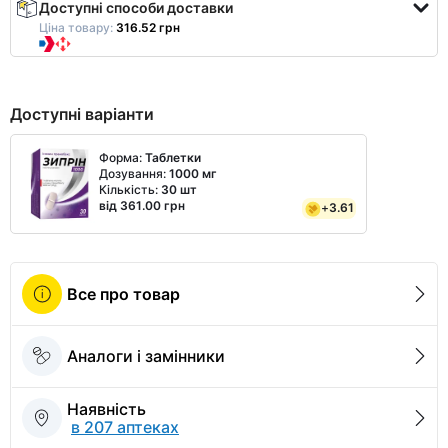
Доступні способи доставки
Ціна товару:
316.52 грн
Доступні варіанти
Форма:
Таблетки
Дозування:
1000 мг
Кількість:
30 шт
від 361.00 грн
+
3.61
Все про товар
Аналоги і замінники
Наявність
в 207 аптеках