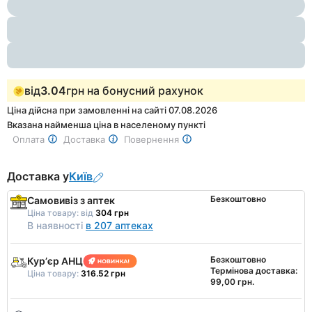
1
of
4
від
3.04
грн на бонусний рахунок
Ціна дійсна при замовленні на сайті 07.08.2026
Вказана найменша ціна в населеному пункті
Оплата
Доставка
Повернення
Доставка у
Київ
Безкоштовно
Самовивіз з аптек
Ціна товару:
від
304 грн
В наявності
в 207 аптеках
Безкоштовно
Курʼєр АНЦ
Термінова доставка:
Ціна товару:
316.52 грн
99,00 грн.