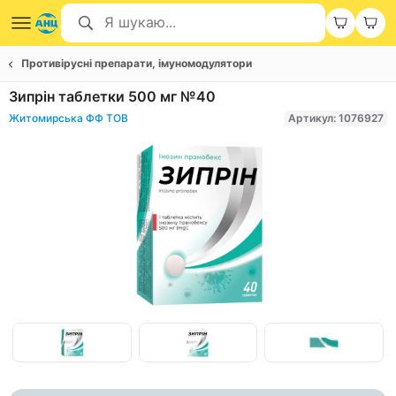
Противірусні препарати, імуномодулятори
Зипрін таблетки 500 мг №40
Житомирська ФФ ТОВ
Артикул: 1076927
Item
1
of
Item
4