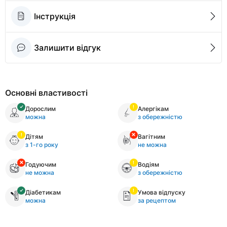
Інструкція
Залишити відгук
Основні властивості
Дорослим
Алергікам
можна
з обережністю
Дітям
Вагітним
з 1-го року
не можна
Годуючим
Водіям
не можна
з обережністю
Діабетикам
Умова відпуску
можна
за рецептом