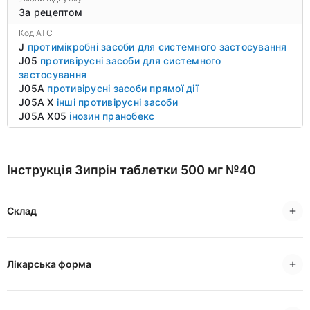
За рецептом
Код ATC
J
протимікробні засоби для системного застосування
J05
противірусні засоби для системного
застосування
J05A
противірусні засоби прямої дії
J05A X
інші противірусні засоби
J05A X05
інозин пранобекс
Інструкція Зипрін таблетки 500 мг №40
Склад
Лікарська форма