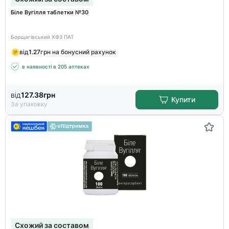
Біле Вугілля таблетки №30
Борщагівський ХФЗ ПАТ
від
1.27
грн на бонусний рахунок
в наявності в 205 аптеках
від
127.38
грн
Купити
За упаковку
Схожий за составом