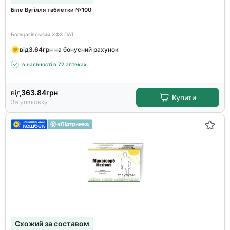
Біле Вугілля таблетки №100
Борщагівський ХФЗ ПАТ
від
3.64
грн на бонусний рахунок
в наявності в 72 аптеках
від
363.84
грн
Купити
За упаковку
Схожий за составом