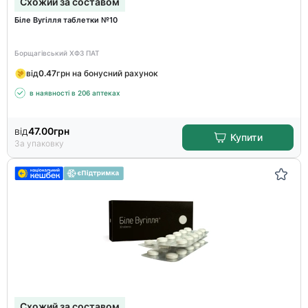
Схожий за составом
Біле Вугілля таблетки №10
Борщагівський ХФЗ ПАТ
від
0.47
грн на бонусний рахунок
в наявності в 206 аптеках
від
47.00
грн
Купити
За упаковку
Схожий за составом