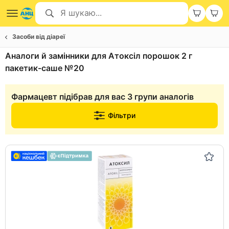
Засоби від діареї
Аналоги й замінники для Атоксіл порошок 2 г
пакетик-саше №20
Фармацевт підібрав для вас 3 групи аналогів
Фільтри