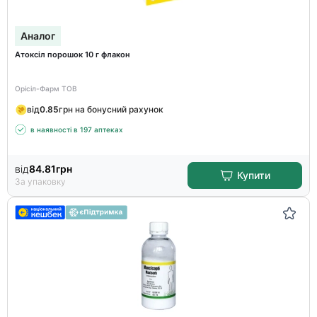
Аналог
Атоксіл порошок 10 г флакон
Орісіл-Фарм ТОВ
від
0.85
грн на бонусний рахунок
в наявності в 197 аптеках
від
84.81
грн
Купити
За упаковку