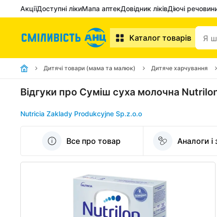
Акції
Доступні ліки
Мапа аптек
Довідник ліків
Діючі речовин
Каталог товарів
Дитячі товари (мама та малюк)
Дитяче харчування
Відгуки про Суміш суха молочна Nutrilo
Nutricia Zaklady Produkcyjne Sp.z.o.o
Все про товар
Аналоги і