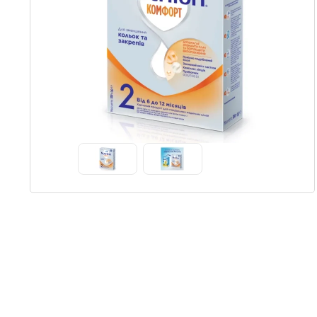
Item
1
of
2