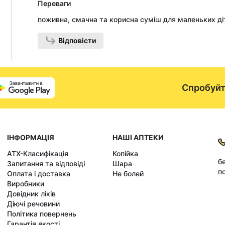
Переваги
поживна, смачна та корисна суміш для маленьких ді
Відповісти
Спробуйт
ІНФОРМАЦІЯ
НАШІ АПТЕКИ
АТХ-Класифікація
Копійка
б
Запитання та відповіді
Шара
по
Оплата і доставка
Не болей
Виробники
Довідник ліків
Діючі речовини
Політика повернень
Гарантія якості