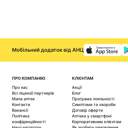
Мобільний додаток від АНЦ
ПРО КОМПАНІЮ
КЛІЄНТАМ
Про нас
Акції
Всі ліцензії партнерів
Блог
Мапа аптек
Програма лояльності
Контакти
Симптоми та хвороби
Вакансії
Договір оферти
Політика
Аптека у смартфоні
конфіденційності
Корпоративним клієнтам
Наші нагороди
Як зробити замовлення