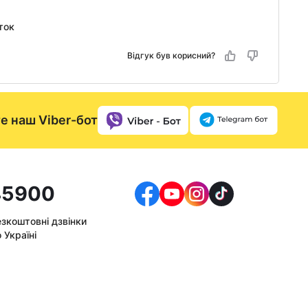
ток
Відгук був корисний?
е наш Viber-бот
5900
езкоштовні дзвінки
 Україні