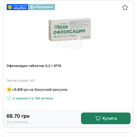
Офлоксацин таблетки 0,2 г №10
Лекхім-Харків ЗАТ
+
0.69
грн на бонусний рахунок
в наявності в 184 аптеках
68.70
грн
Купити
За упаковку