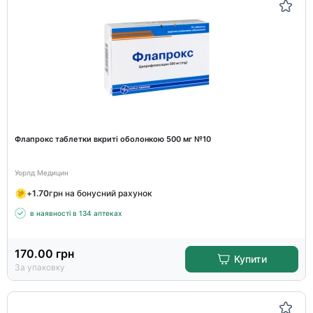
Флапрокс таблетки вкриті оболонкою 500 мг №10
Уорлд Медицин
+
1.70
грн на бонусний рахунок
в наявності в 134 аптеках
170.00
грн
Купити
За упаковку