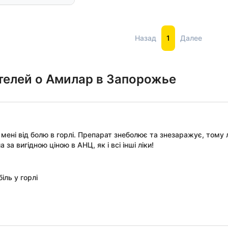
Назад
1
Далее
телей о Амилар в Запорожье
 мені від болю в горлі. Препарат знеболює та знезаражує, тому
за вигідною ціною в АНЦ, як і всі інші ліки!
іль у горлі