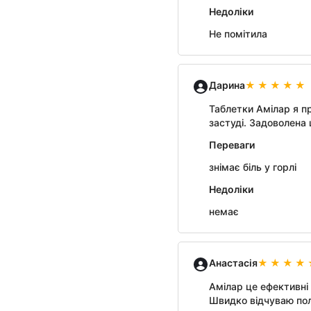
Недоліки
Не помітила
Дарина
Таблетки Амілар я пр
застуді. Задоволена
Переваги
знімає біль у горлі
Недоліки
немає
Анастасія
Амілар це ефективні 
Швидко відчуваю по