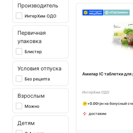
Производитель
ИнтерХим ОДО
Первичная
упаковка
Блистер
Условия отпуска
Амилар ІС таблетки дл
Без рецепта
ИнтерХим ОДО
Взрослым
+
0.00
грн на бонусный сч
Можно
доставим
Детям