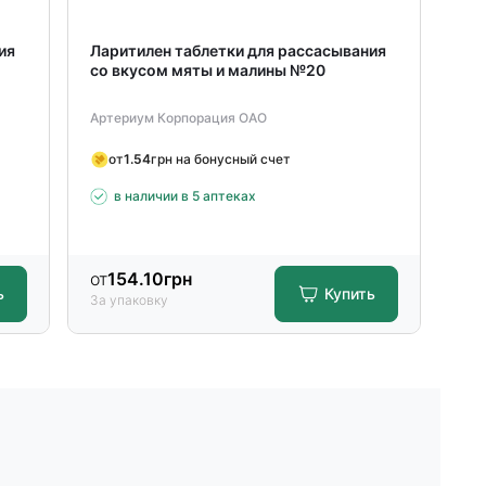
ия
Ларитилен таблетки для рассасывания
Де
со вкусом мяты и малины №20
№3
Артериум Корпорация ОАО
Кие
от
1.54
грн на бонусный счет
в наличии в 5 аптеках
от
154.10
грн
от
ь
Купить
За упаковку
За 