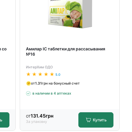
я со
Амилар ІС таблетки для рассасывания
№16
ИнтерХим ОДО
5.0
от
1.31
грн на бонусный счет
в наличии в 4 аптеках
от
131.45
грн
ть
Купить
За упаковку