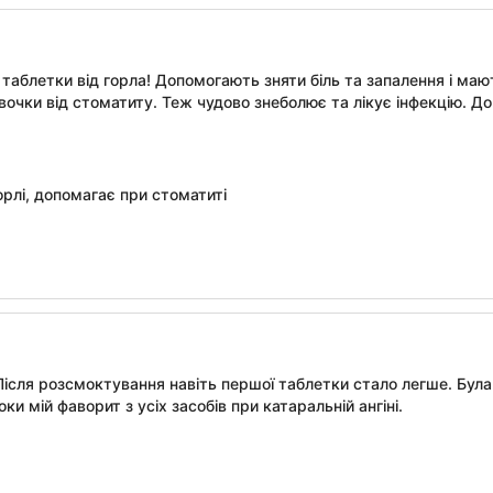
і таблетки від горла! Допомогають зняти біль та запалення і м
очки від стоматиту. Теж чудово знеболює та лікує інфекцію. До 
орлі, допомагає при стоматиті
 Після розсмоктування навіть першої таблетки стало легше. Бул
ки мій фаворит з усіх засобів при катаральній ангіні.