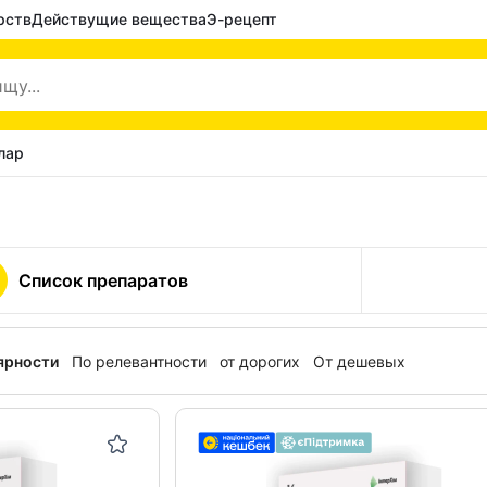
рств
Действущие вещества
Э-рецепт
лар
Список препаратов
ярности
По релевантности
от дорогих
От дешевых