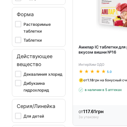
Форма
Растворимые
таблетки
Таблетки
Амилар ІС таблетки для
вкусом вишни №16
Действующее
вещество
ИнтерХим ОДО
5.0
Деквалиния хлорид
от
1.18
грн на бонусный сч
Дибукаина
гидрохлорид
в наличии в 5 аптеках
Серия/Линейка
от
117.61
грн
Для детей
За упаковку