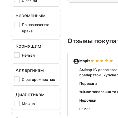
С 4-х лет
Беременным
По назначению
врача
Отзывы покупа
Кормящим
Нельзя
Марія
Аллергикам
Амілар ІС допомагає
препаратом, купувала 
С осторожностью
Переваги
знімає запалення та б
Диабетикам
Недоліки
Можно
немає