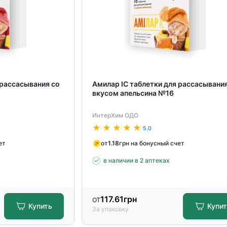
 рассасывания со
Амилар ІС таблетки для рассасывани
вкусом апельсина №16
ИнтерХим ОДО
5.0
ет
от
1.18
грн на бонусный счет
в наличии в 2 аптеках
от
117.61
грн
Купить
Купи
За упаковку