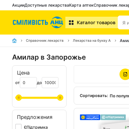
Акции
Доступные лекарства
Карта аптек
Справочник лека
Каталог товаров
Ами
Справочник лекарств
Лекарства на букву А
Амилар в Запорожье
Цена
от
до
Сортировать:
По попул
Предложения
ЄПідтримка