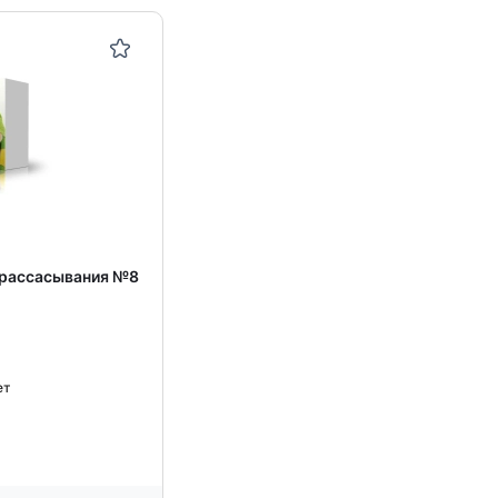
я рассасывания №8
ет