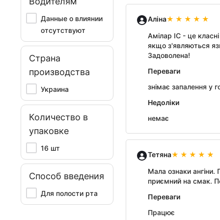
Водителям
Данные о влиянии
Аліна
отсутствуют
Амілар ІС - це класн
якщо з'являються язв
Задоволена!
Страна
производства
Переваги
знімає запалення у г
Украина
Недоліки
Количество в
немає
упаковке
16 шт
Тетяна
Мала ознаки ангіни.
Способ введения
приємний на смак. По
Для полости рта
Переваги
Працює