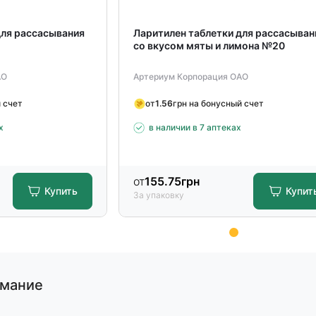
для рассасывания
Ларитилен таблетки для рассасыван
со вкусом мяты и лимона №20
АО
Артериум Корпорация ОАО
 счет
от
1.56
грн на бонусный счет
х
в наличии в 7 аптеках
от
155.75
грн
Купить
Купит
За упаковку
имание