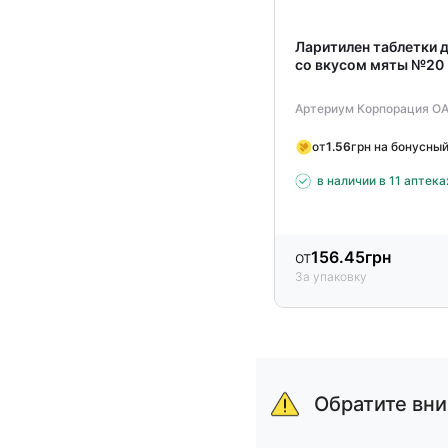
Ларитилен таблетки 
со вкусом мяты №20
Артериум Корпорация О
от
1.56
грн на бонусный
в наличии в 11 аптека
от
156.45
грн
За упаковку
Item
1
of
Обратите вн
15