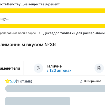
рств
Действущие вещества
Э-рецепт
Деквадол таблетки для рассасыван
репараты от боли в горле
с лимонным вкусом №36
Наличие
заменители
в 123 аптеках
5.0
(1 отзыв)
В избранное