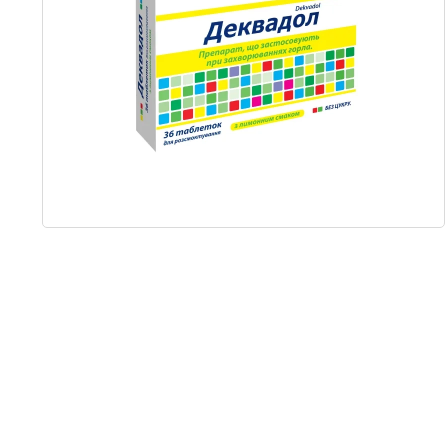
Item
1
of
1