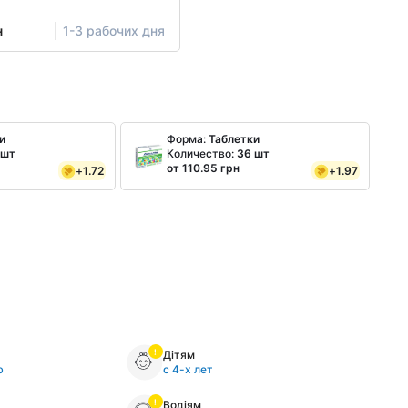
н
1-3 рабочих дня
и
Форма:
Таблетки
 шт
Количество:
36 шт
от 110.95 грн
+
1.72
+
1.97
Дітям
ю
с 4-х лет
Водіям