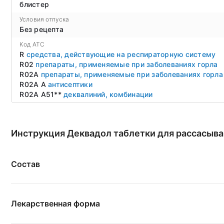
блистер
Условия отпуска
Без рецепта
Код ATC
R
средства, действующие на респираторную систему
R02
препараты, применяемые при заболеваниях горла
R02A
препараты, применяемые при заболеваниях горла
R02A A
антисептики
R02A A51**
деквалиний, комбинации
Инструкция Деквадол таблетки для рассасыв
Состав
Лекарственная форма