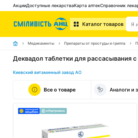
Акции
Доступные лекарства
Карта аптек
Справочник лека
Каталог товаров
Медикаменты
Препараты от простуды и гриппа
П
Деквадол таблетки для рассасывания 
Киевский витаминный завод АО
Все о товаре
Аналоги и 