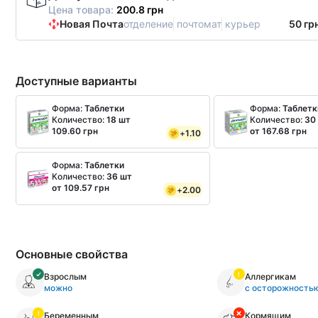
Цена товара:
200.8 грн
Новая Почта
отделение
почтомат
курьер
50 гр
Доступные варианты
Форма:
Таблетки
Форма:
Таблетк
Количество:
18 шт
Количество:
30
109.60 грн
от 167.68 грн
+
1.10
Форма:
Таблетки
Количество:
36 шт
от 109.57 грн
+
2.00
Основные свойства
Взрослым
Аллергикам
можно
с осторожность
Беременным
Кормящим