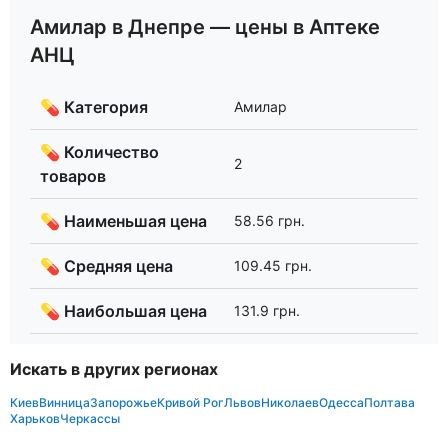
Амилар в Днепре — цены в Аптеке
АНЦ
💊 Категория
Амилар
💊 Количество
2
товаров
💊 Наименьшая цена
58.56 грн.
💊 Средняя цена
109.45 грн.
💊 Наибольшая цена
131.9 грн.
Искать в других регионах
Киев
Винница
Запорожье
Кривой Рог
Львов
Николаев
Одесса
Полтава
Харьков
Черкассы