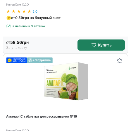
ИнтерХим ОДО
5.0
от
0.59
грн на бонусный счет
в наличии в 3 аптеках
от
58.56
грн
Купить
За упаковку
Амилар ІС таблетки для рассасывания №16
ИнтерХим ОДО