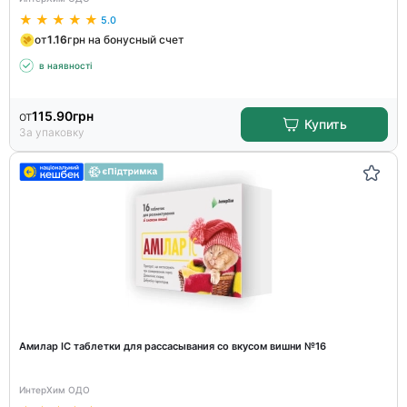
5.0
от
1.16
грн на бонусный счет
в наявності
от
115.90
грн
Купить
За упаковку
Амилар ІС таблетки для рассасывания со вкусом вишни №16
ИнтерХим ОДО