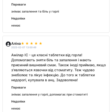
Переваги
знімає запалення та біль у горлі
Недоліки
немає
Аліна
2025-02-07 13:00:49
Амілар ІС - це класні таблетки від горла!
Допомогають зняти біль та запалення і мають
приємний вишневий смак. Також іноді приймаю, якщо
з'являються язвочки від стоматиту. Теж чудово
знеболює та лікує інфекцію. До того ж таблетки
недорогі, купувала в анц. Задоволена!
Переваги
знімає запалення у горлі, допомагає при стоматиті
Недоліки
немає