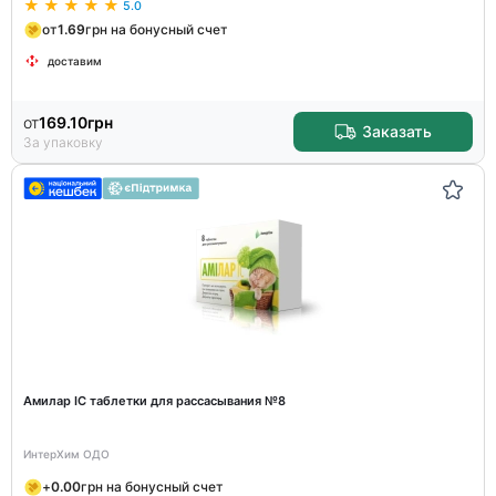
5.0
от
1.69
грн на бонусный счет
доставим
от
169.10
грн
Заказать
За упаковку
Амилар ІС таблетки для рассасывания №8
ИнтерХим ОДО
+
0.00
грн на бонусный счет