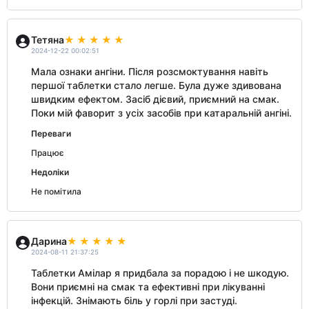
Тетяна
2024-12-22 00:02:51
Мала ознаки ангіни. Після розсмоктування навіть
першої таблетки стало легше. Була дуже здивована
швидким ефектом. Засіб дієвий, приємний на смак.
Поки мій фаворит з усіх засобів при катаральній ангіні.
Переваги
Працює
Недоліки
Не помітила
Дарина
2024-08-11 21:37:25
Таблетки Амілар я придбала за порадою і не шкодую.
Вони приємні на смак та ефективні при лікуванні
інфекцій. Знімають біль у горлі при застуді.