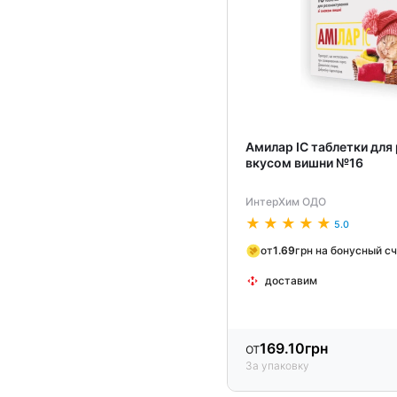
Амилар ІС таблетки для
вкусом вишни №16
ИнтерХим ОДО
5.0
от
1.69
грн на бонусный с
доставим
от
169.10
грн
За упаковку