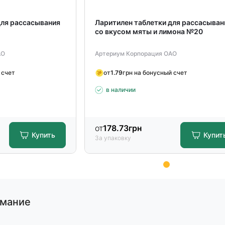
для рассасывания
Ларитилен таблетки для рассасыван
со вкусом мяты и лимона №20
АО
Артериум Корпорация ОАО
 счет
от
1.79
грн на бонусный счет
х
в наличии
от
178.73
грн
Купить
Купит
За упаковку
имание