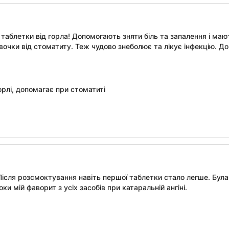
і таблетки від горла! Допомогають зняти біль та запалення і м
очки від стоматиту. Теж чудово знеболює та лікує інфекцію. До 
орлі, допомагає при стоматиті
 Після розсмоктування навіть першої таблетки стало легше. Бул
ки мій фаворит з усіх засобів при катаральній ангіні.