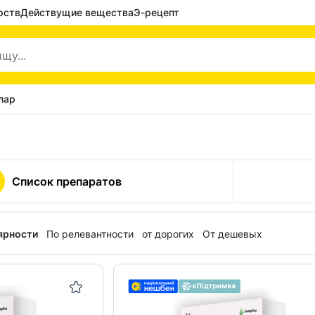
рств
Действущие вещества
Э-рецепт
лар
Список препаратов
ярности
По релевантности
от дорогих
От дешевых