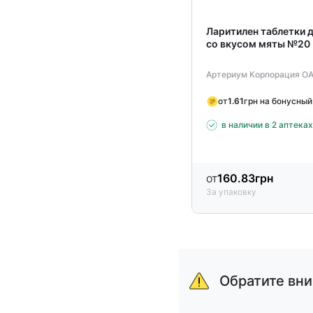
Ларитилен таблетки 
со вкусом мяты №20
Артериум Корпорация О
от
1.61
грн на бонусный
в наличии в 2 аптека
от
160.83
грн
За упаковку
Item
1
of
Обратите вн
15