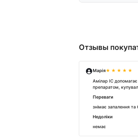
Отзывы покупат
Марія
Амілар ІС допомагає
препаратом, купувала 
Переваги
знімає запалення та б
Недоліки
немає