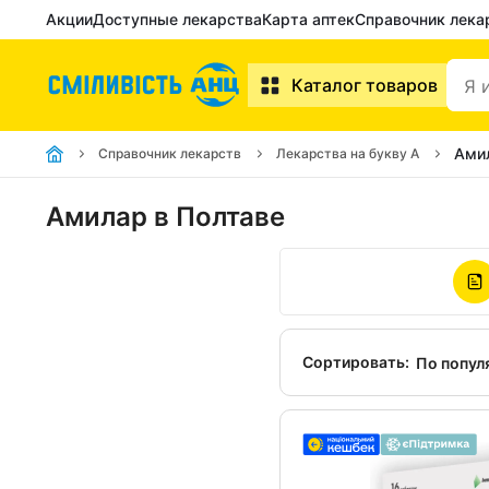
Акции
Доступные лекарства
Карта аптек
Справочник лека
Каталог товаров
Ами
Справочник лекарств
Лекарства на букву А
Амилар в Полтаве
Сортировать:
По попул