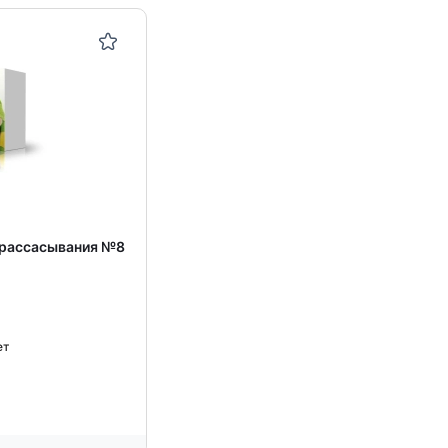
я рассасывания №8
ет