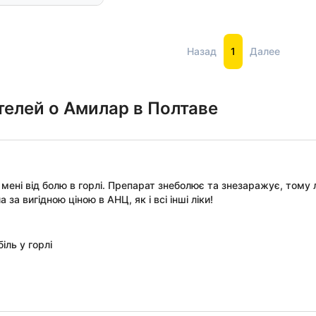
Назад
1
Далее
елей о Амилар в Полтаве
 мені від болю в горлі. Препарат знеболює та знезаражує, тому
за вигідною ціною в АНЦ, як і всі інші ліки!
іль у горлі