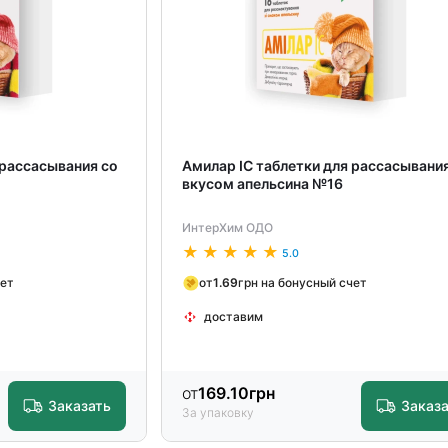
 рассасывания со
Амилар ІС таблетки для рассасывани
вкусом апельсина №16
ИнтерХим ОДО
5.0
чет
от
1.69
грн на бонусный счет
доставим
от
169.10
грн
Заказать
Заказ
За упаковку