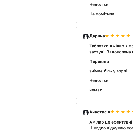
Недоліки
Не помітила
Дарина
Таблетки Амілар я пр
застуді. Задоволена
Переваги
знімає біль у горлі
Недоліки
немає
Анастасія
Амілар це ефективні 
Швидко відчуваю по