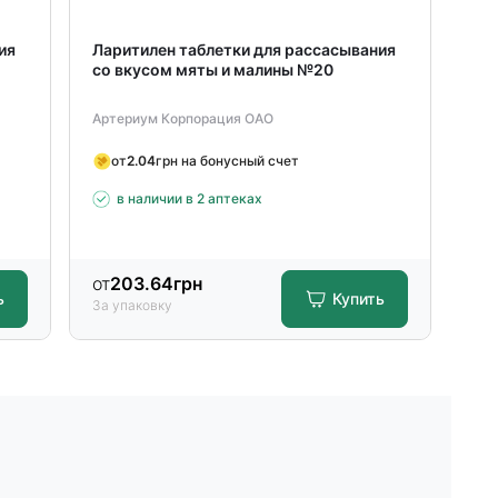
ия
Ларитилен таблетки для рассасывания
Це
со вкусом мяты и малины №20
ра
Артериум Корпорация ОАО
Дар
от
2.04
грн на бонусный счет
в наличии в 2 аптеках
от
203.64
грн
от
ь
Купить
За упаковку
За 