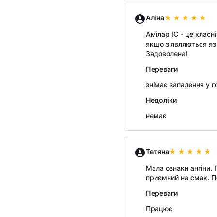
Аліна
Амілар ІС - це класн
якщо з'являються язв
Задоволена!
Переваги
знімає запалення у г
Недоліки
немає
Тетяна
Мала ознаки ангіни.
приємний на смак. По
Переваги
Працює