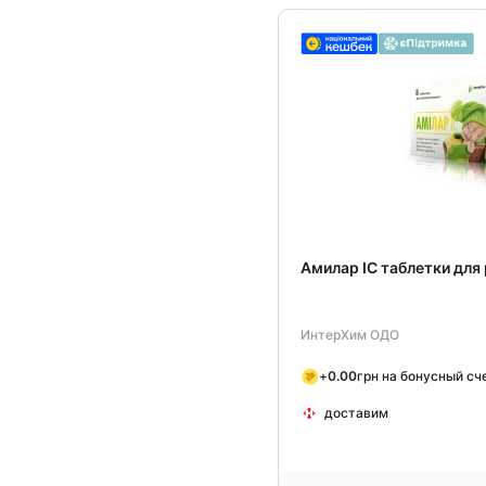
Амилар ІС таблетки дл
ИнтерХим ОДО
+
0.00
грн на бонусный сч
доставим