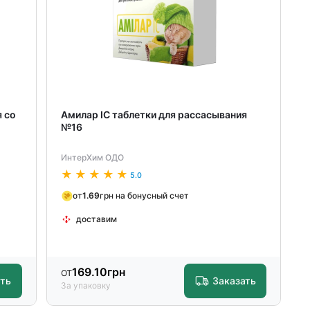
я со
Амилар ІС таблетки для рассасывания
№16
ИнтерХим ОДО
5.0
от
1.69
грн на бонусный счет
доставим
от
169.10
грн
ать
Заказать
За упаковку