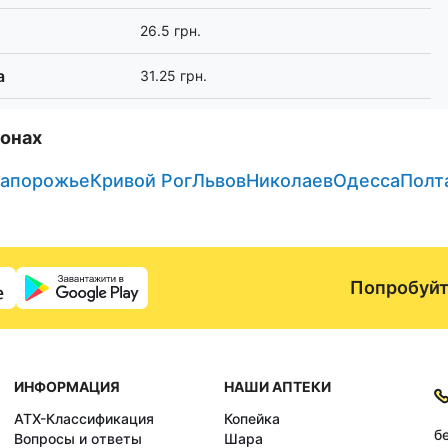
26.5 грн.
а
31.25 грн.
ионах
апорожье
Кривой Рог
Львов
Николаев
Одесса
Полт
Попробуйт
ИНФОРМАЦИЯ
НАШИ АПТЕКИ
АТХ-Классификация
Копейка
б
Вопросы и ответы
Шара