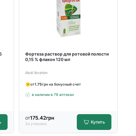
5
Фортеза раствор для ротовой полости
Фо
0,15 % флакон 120 мл
0,1
Abdi Ibrahim
Abd
от
1.75
грн на бонусный счет
в наличии в 79 аптеках
от
175.42
грн
от
ь
Купить
За упаковку
За 