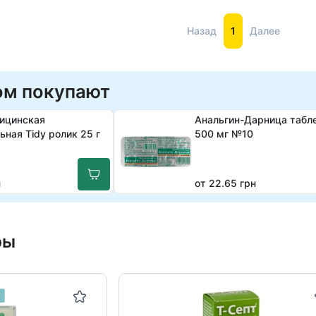
Назад
1
Далее
ом покупают
ицинская
Анальгин-Дарница табл
ьная Tidy ролик 25 г
500 мг №10
н
от 22.65 грн
ры