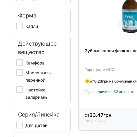
Форма
Капли
Действующее
Зубные капли флакон-к
вещество
Камфора
Тернофарм ООО
Масло мяты
перечной
от
0.23
грн на бонусный с
Настойка
в наличии в 62 аптеках
валерианы
Серия/Линейка
от
23.47
грн
За упаковку
Для детей