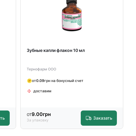
Зубные капли флакон 10 мл
Тернофарм ООО
от
0.09
грн на бонусный счет
доставим
от
9.00
грн
ать
Заказать
За упаковку