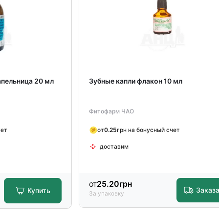
апельница 20 мл
Зубные капли флакон 10 мл
Фитофарм ЧАО
чет
от
0.25
грн на бонусный счет
доставим
от
25.20
грн
Заказ
Купить
За упаковку