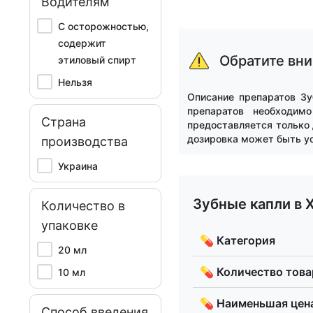
Водителям
С осторожностью,
Item
1
содержит
of
Обратите вн
этиловый спирт
15
Нельзя
Описание препаратов Зу
препаратов необходим
Страна
предоставляется только 
дозировка может быть ус
производства
Украина
Зубные капли в 
Количество в
упаковке
💊 Категория
20 мл
💊 Количество тов
10 мл
💊 Наименьшая цен
Способ введения