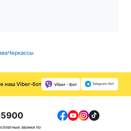
ава
Черкассы
е наш Viber-бот
5900
есплатные звонки по