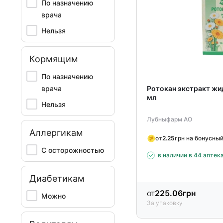
По назначению
врача
Нельзя
Кормящим
По назначению
врача
Ротокан экстракт жи
мл
Нельзя
Лубныфарм АО
Аллергикам
от
2.25
грн на бонусный
С осторожностью
в наличии в 44 аптек
Диабетикам
от
225.06
грн
Можно
За упаковку