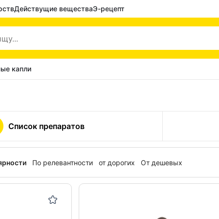
рств
Действущие вещества
Э-рецепт
ые капли
Список препаратов
ярности
По релевантности
от дорогих
От дешевых