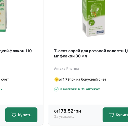
дкий флакон 110
Т-септ спрей для ротовой полости 1,
мг флакон 30 мл
Amaxa Pharma
 счет
от
1.79
грн на бонусный счет
ах
в наличии в 35 аптеках
от
178.52
грн
Купить
Купит
За упаковку