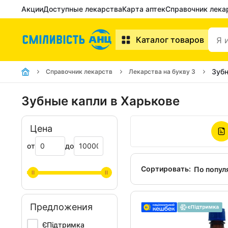
Акции
Доступные лекарства
Карта аптек
Справочник лека
Каталог товаров
Зубн
Справочник лекарств
Лекарства на букву З
Зубные капли в Харькове
Цена
от
до
Сортировать:
По попул
Предложения
ЄПідтримка