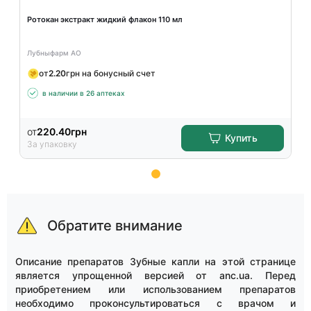
Ротокан экстракт жидкий флакон 110 мл
Лубныфарм АО
от
2.20
грн на бонусный счет
в наличии в 26 аптеках
от
220.40
грн
Купить
За упаковку
Item
1
of
Обратите внимание
15
Описание препаратов Зубные капли на этой странице
является упрощенной версией от anc.ua. Перед
приобретением или использованием препаратов
необходимо проконсультироваться с врачом и