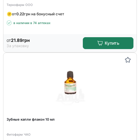
Тернофарм ООО
от
0.22
грн на бонусный счет
в наличии в 74 аптеках
от
21.89
грн
Купить
За упаковку
Зубные капли флакон 10 мл
Фитофарм ЧАО