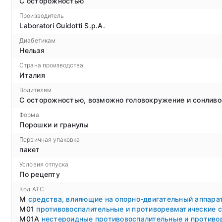
С осторожностью
Производитель
Laboratori Guidotti S.p.A.
Диабетикам
Нельзя
Страна производства
Италия
Водителям
С осторожностью, возможно головокружение и сонливо
Форма
Порошки и гранулы
Первичная упаковка
пакет
Условия отпуска
По рецепту
Код ATC
M
средства, влияющие на опорно-двигательный аппара
M01
противовоспалительные и противоревматические 
M01A
нестероидные противовоспалительные и противо