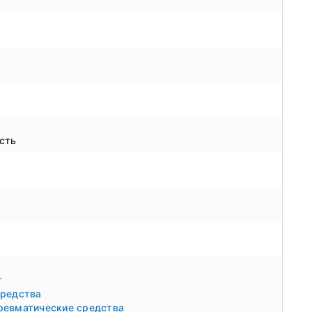
сть
т
средства
ревматические средства