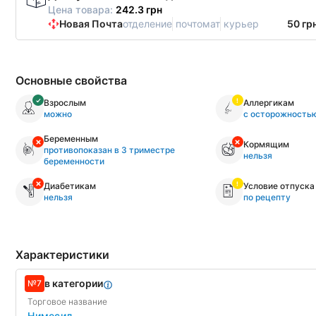
Цена товара:
242.3 грн
Новая Почта
отделение
почтомат
курьер
50 гр
Основные свойства
Взрослым
Аллергикам
можно
с осторожность
Беременным
Кормящим
противопоказан в 3 триместре
нельзя
беременности
Диабетикам
Условие отпуска
нельзя
по рецепту
Характеристики
в категории
№7
Торговое название
Нимесил