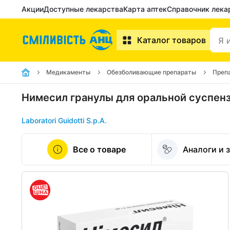
Акции
Доступные лекарства
Карта аптек
Справочник лека
Каталог товаров
Медикаменты
Обезболивающие препараты
Преп
Нимесил гранулы для оральной суспенз
Laboratori Guidotti S.p.A.
Все о товаре
Аналоги и 