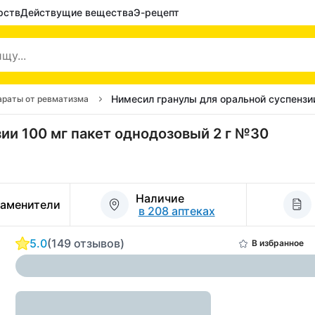
рств
Действущие вещества
Э-рецепт
Нимесил гранулы для оральной суспензи
араты от ревматизма
ии 100 мг пакет однодозовый 2 г №30
Наличие
заменители
в 208 аптеках
5.0
(149 отзывов)
В избранное