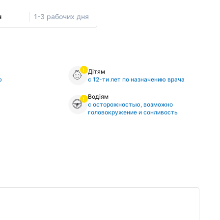
н
1-3 рабочих дня
Дітям
ю
с 12-ти лет по назначению врача
Водіям
с осторожностью, возможно
головокружение и сонливость