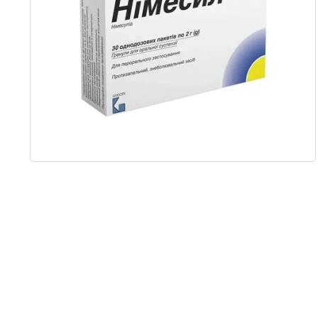
Item
1
of
1