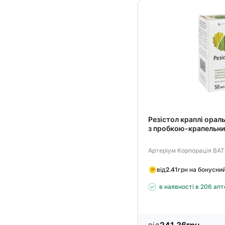
Резістол краплі ораль
з пробкою-крапельни
Артеріум Корпорація ВАТ
від
2.41
грн на бонусни
в наявності в 206 ап