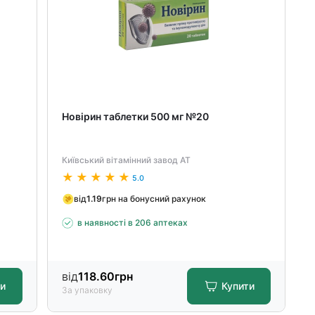
Новірин таблетки 500 мг №20
Київський вітамінний завод АТ
5.0
від
1.19
грн на бонусний рахунок
в наявності в 206 аптеках
від
118.60
грн
ти
Купити
За упаковку