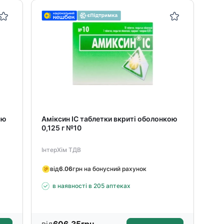
ою
Аміксин ІС таблетки вкриті оболонкою
Ум
0,125 г №10
мг
ІнтерХім ТДВ
Alp
від
6.06
грн на бонусний рахунок
в
в наявності в 205 аптеках