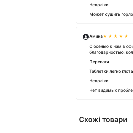
Недоліки
Может сушить горл
Амина
С осенью к нам в оф
благодарностью: кол
Переваги
Таблетки легко глот
Недоліки
Нет видимых пробл
Схожі товари