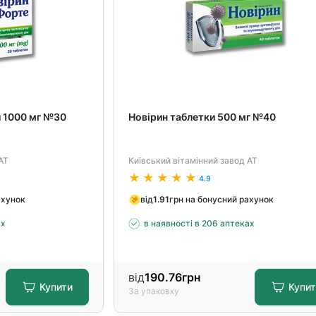
и 1000 мг №30
Новірин таблетки 500 мг №40
АТ
Київський вітамінний завод АТ
4.9
ахунок
від
1.91
грн на бонусний рахунок
ах
в наявності в 206 аптеках
від
190.76
грн
Купити
Купи
За упаковку