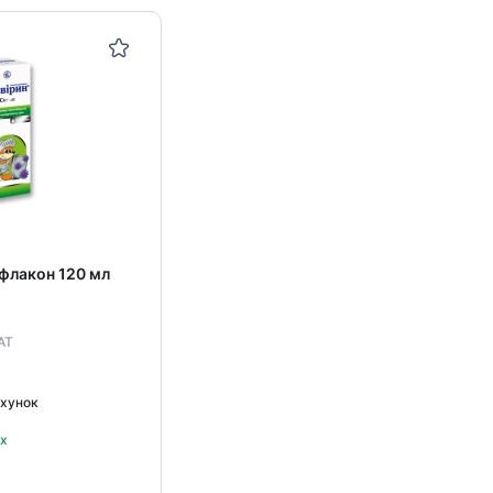
 флакон 120 мл
АТ
ахунок
ах