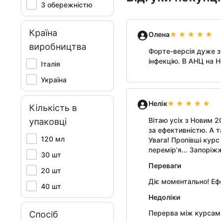
З обережністю
Країна
Олена
виробництва
Форте-версія дуже з
інфекцію. В АНЦ на Н
Італія
Україна
Нелік
Кількість в
Вітаю усіх з Новим 2
упаковці
за ефективністю. А т
120 мл
Увага! Пропівші курс
перемір’я... Запоріж
30 шт
Переваги
20 шт
Діє моментально! Еф
40 шт
Недоліки
Перерва між курсами
Спосіб