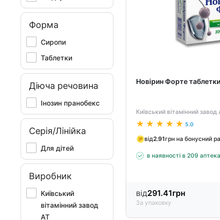
Форма
Сиропи
Таблетки
Новірин Форте таблетк
Діюча речовина
Інозин пранобекс
Київський вітамінний завод 
5.0
Серія/Лінійка
від
2.91
грн на бонусний р
Для дітей
в наявності в 209 аптек
Виробник
від
291.41
грн
Київський
За упаковку
вітамінний завод
АТ