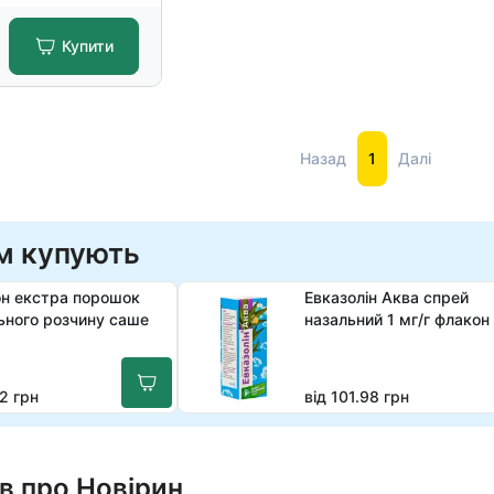
Купити
Назад
1
Далі
м купують
н екстра порошок
Евказолін Аква спрей
ьного розчину саше
назальний 1 мг/г флакон
2 грн
від 101.98 грн
в про Новірин