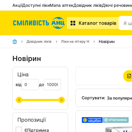
Акції
Доступні ліки
Мапа аптек
Довідник ліків
Діючі речовин
Каталог товарів
Новірин
Довідник ліків
Ліки на літеру Н
Новірин
Ціна
від
до
Сортувати:
За популяр
Пропозиції
ЄПідтримка