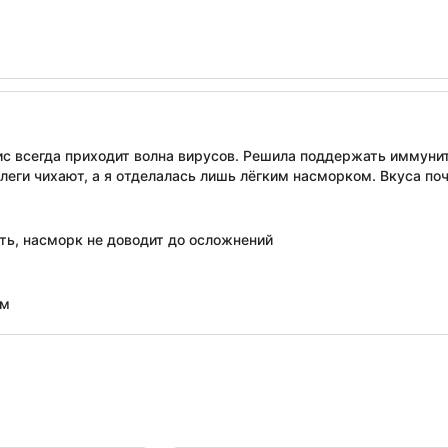
о
ис всегда приходит волна вирусов. Решила поддержать иммуни
леги чихают, а я отделалась лишь лёгким насморком. Вкуса по
ать, насморк не доводит до осложнений
ем