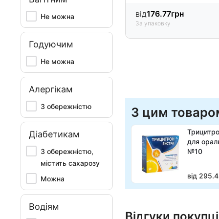
від
176.77
грн
Не можна
За упаковку
Годуючим
Не можна
Алергікам
З обережністю
З цим товаро
Трицитро
Діабетикам
для орал
З обережністю,
№10
містить сахарозу
від 295.4
Можна
Водіям
Відгуки покупці