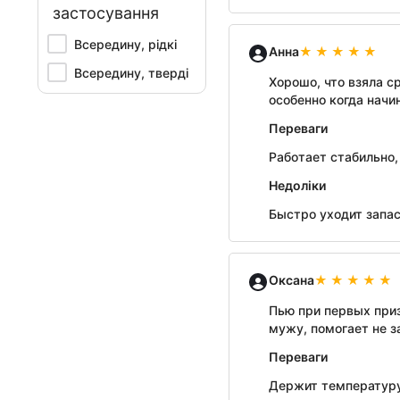
застосування
Всередину, рідкі
Анна
Всередину, тверді
Хорошо, что взяла с
особенно когда начи
Переваги
Работает стабильно,
Недоліки
Быстро уходит запа
Оксана
Пью при первых приз
мужу, помогает не з
Переваги
Держит температуру