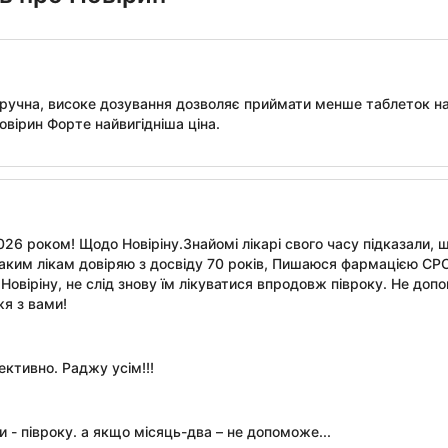
ручна, високе дозування дозволяє приймати менше таблеток на
овірин Форте найвигідніша ціна.
026 роком! Щодо Новіріну.Знайомі лікарі свого часу підказали, 
аким лікам довіряю з досвіду 70 років, Пишаюся фармацією СРСР. 
 Новіріну, не слід знову їм лікуватися впродовж півроку. Не доп
жя з вами!
ективно. Раджу усім!!!
 - півроку. а якщо місяць-два – не допоможе...