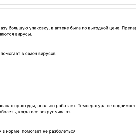
разу большую упаковку, в аптеке была по выгодной цене. Преп
наются вирусы.
 помогает в сезон вирусов
с
наках простуды, реально работает. Температура не поднимает
аболеть, когда все вокруг чихают.
 в норме, помогает не разболеться