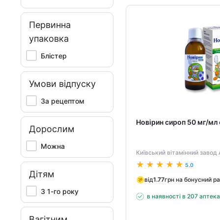
Первинна
упаковка
Блістер
Умови відпуску
За рецептом
Новірин сироп 50 мг/мл
Дорослим
Можна
Київський вітамінний завод 
5.0
Дітям
від
1.77
грн на бонусний р
З 1-го року
в наявності в 207 аптек
Вагітним