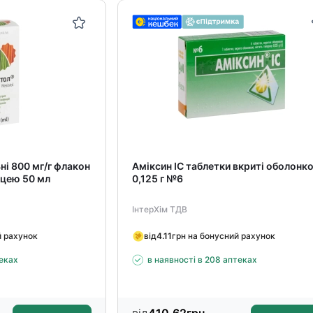
ні 800 мг/г флакон
Аміксин ІС таблетки вкриті оболонк
цею 50 мл
0,125 г №6
ІнтерХім ТДВ
й рахунок
від
4.11
грн на бонусний рахунок
теках
в наявності в 208 аптеках