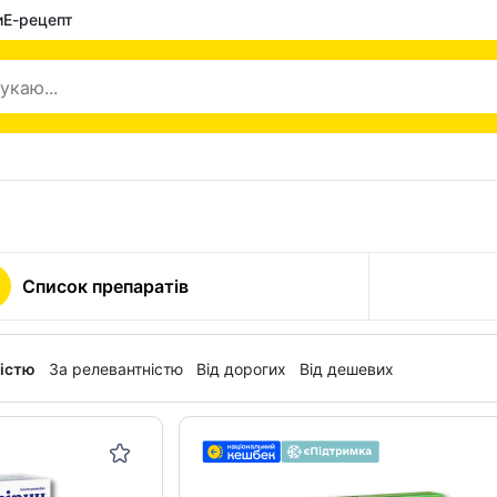
и
Е-рецепт
Список препаратів
ністю
За релевантністю
Від дорогих
Від дешевих