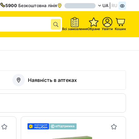
5900
Безкоштовна лінія
UA
RU
Всі замовлення
Обране
Увійти
Кошик
Наявність в аптеках