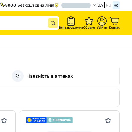
5900
Безкоштовна лінія
UA
RU
Всі замовлення
Обране
Увійти
Кошик
Наявність в аптеках