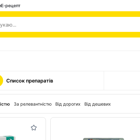
и
Е-рецепт
Список препаратів
ністю
За релевантністю
Від дорогих
Від дешевих