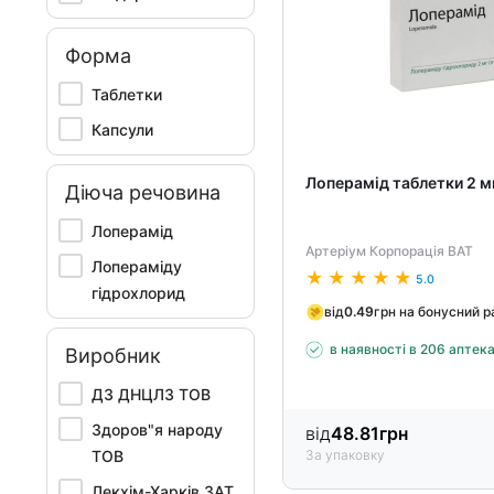
Форма
Таблетки
Капсули
Лоперамід таблетки 2 
Діюча речовина
Лоперамід
Артеріум Корпорація ВАТ
Лопераміду
5.0
гідрохлорид
від
0.49
грн на бонусний 
в наявності в 206 аптек
Виробник
ДЗ ДНЦЛЗ ТОВ
Здоров"я народу
від
48.81
грн
ТОВ
За упаковку
Лекхім-Харків ЗАТ