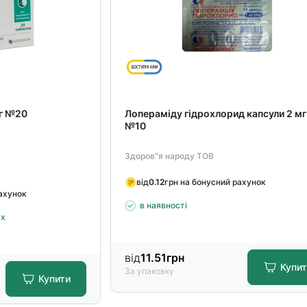
мг №20
Лопераміду гідрохлорид капсули 2 мг
№10
Здоров"я народу ТОВ
від
0.12
грн на бонусний рахунок
рахунок
в наявності
ах
від
11.51
грн
Купи
За упаковку
Купити