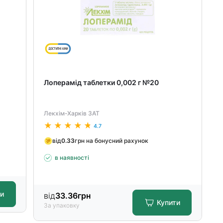
Лоперамід таблетки 0,002 г №20
Лекхім-Харків ЗАТ
4.7
від
0.33
грн на бонусний рахунок
в наявності
ти
від
33.36
грн
Купити
За упаковку