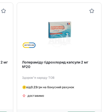
 2 мг
Лопераміду гідрохлорид капсули 2 мг
№20
Здоров"я народу ТОВ
від
0.23
грн на бонусний рахунок
доставимо