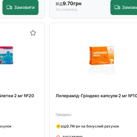
від
9.70
грн
Замовити
Замов
За упаковку
блетки 2 мг №20
Лоперамід-Гріндекс капсули 2 мг №1
Гріндекс
ахунок
від
0.74
грн на бонусний рахунок
доставимо