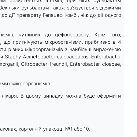
ням резистентних штамів, при яких сульбактам
скільки сульбактам також зв'язується з деякими
о дії препарату Гепацеф Комбі, ніж до дії одного
ізмів, чутливих до цефоперазону. Крім того,
ї, що пригнічують мікроорганізми, приблизно в 4
ти різних мікроорганізмів з найбільш вираженою
и Staphy Acinetobacter calcoaceticus, Enterobacter
morganii, Citrobacter freundii, Enterobacter cloacae,
имих мікроорганізмів.
д лікаря. В цьому випадку можна буде оформити
аконах, картонній упаковці №1 або 10.