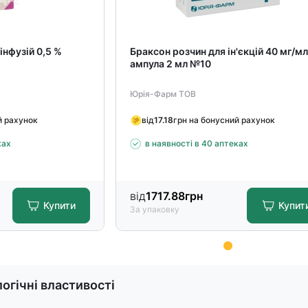
інфузій 0,5 %
Браксон розчин для ін'єкцій 40 мг/м
ампула 2 мл №10
Юрія-Фарм ТОВ
й рахунок
від
17.18
грн на бонусний рахунок
ках
в наявності в 40 аптеках
від
1717.88
грн
Купити
Купит
За упаковку
огічні властивості