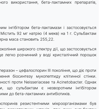
ого використання, бета-лактамних препаратів,
ним інгібітором бета-лактамази і застосовується
Містить 92 мг натрію (4 мекв) на 1 г. Сульбактам
ярна маса становить 255,22.
окоління широкого спектру дії, що застосовується
 це легко розчинний у воді кристалічний порошок
разон – цефалоспорин III покоління, що діє проти
чення біосинтезу мукопептиду клітинної стінки.
ості проти Neisseriaceae та Acinetobacter. Однак
ли, що сульбактам є незворотним інгібітором
ими до бета-лактамних антибіотиків.
лоспоринів резистентними мікроорганізмами був