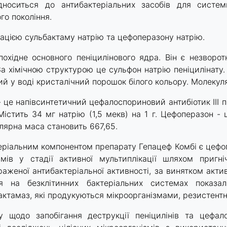
носиться до антибактеріальних засобів для системн
го покоління.
нацією сульбактаму натрію та цефоперазону натрію.
охідне основного пеніцилінового ядра. Він є незворот
а хімічною структурою це сульфон натрію пеніцилінату. 
й у воді кристалічний порошок білого кольору. Молекул
це напівсинтетичний цефалоспориновий антибіотик ІІІ п
істить 34 мг натрію (1,5 мекв) на 1 г. Цефоперазон -
улярна маса становить 667,65.
теріальним компонентом препарату Гепацеф Комбі є цефопе
змів у стадії активної мультиплікації шляхом пригні
аженої антибактеріальної активності, за винятком активн
ння на безклітинних бактеріальних системах показа
ктамаз, які продукуються мікроорганізмами, резистентн
у щодо запобігання деструкції пеніцилінів та цефа