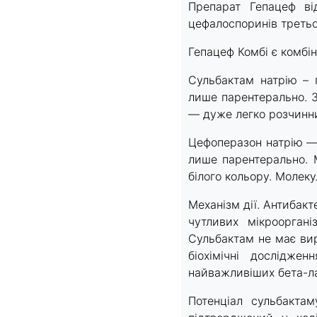
Препарат Гепацеф від
цефалоспоринів третьо
Гепацеф Комбі є комбі
Сульбактам натрію – п
лише парентерально. З
— дуже легко розчинни
Цефоперазон натрію — 
лише парентерально. М
білого кольору. Молек
Механізм дії. Антибак
чутливих мікрооргані
Сульбактам не має вир
біохімічні дослідже
найважливіших бета-ла
Потенціал сульбактам