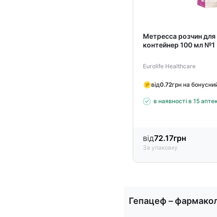
Метресса розчин для 
контейнер 100 мл №1
Eurolife Healthcare
від
0.72
грн на бонусни
в наявності в 15 апте
від
72.17
грн
За упаковку
Item
1
Гепацеф – фармакол
of
15