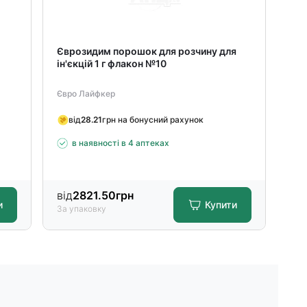
л
Єврозидим порошок для розчину для
Ме
ін'єкцій 1 г флакон №10
ін'
Євро Лайфкер
Бор
від
28.21
грн на бонусний рахунок
в
в наявності в 4 аптеках
від
2821.50
грн
від
и
Купити
За упаковку
За 