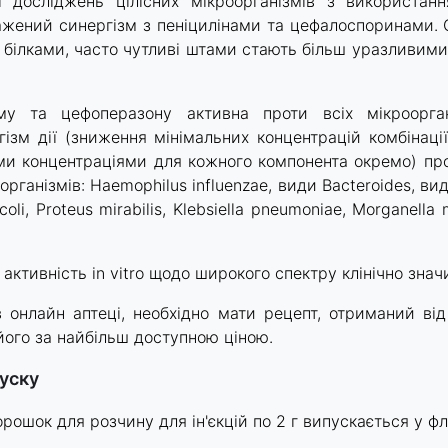
 досліджень цілісних мікроорганізмів з використан
жений синергізм з пеніцилінами та цефалоспоринами. О
 білками, часто чутливі штами стають більш уразливими д
аму та цефоперазону активна проти всіх мікроорган
гізм дії (зниження мінімальних концентрацій комбінаці
ми концентраціями для кожного компонента окремо) про
організмів: Haemophilus influenzae, види Bacteroides, вид
coli, Proteus mirabilis, Klebsiella pneumoniae, Morganella 
активність in vitro щодо широкого спектру клінічно знач
 онлайн аптеці, необхідно мати рецепт, отриманий ві
його за найбільш доступною ціною.
пуску
рошок для розчину для ін'єкцій по 2 г випускається у фл