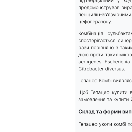
підтверджений у ході
продемонстрував вира
пеніцилін-зв'язуючими
цефоперазону.
Комбінація сульбакт
спостерігається синер
рази порівняно з таки
дією проти таких мікро
aerogenes, Escherichia 
Citrobacter diversus.
Гепацеф Комбі виявляє 
Щоб Гепацеф купити в
замовлення та купити 
Склад та форми ви
Гепацеф уколи комбі по