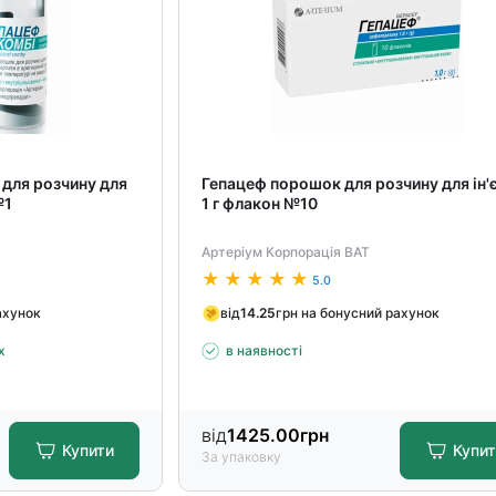
для розчину для
Гепацеф порошок для розчину для ін'
№1
1 г флакон №10
Артеріум Корпорація ВАТ
5.0
ахунок
від
14.25
грн на бонусний рахунок
х
в наявності
від
1425.00
грн
Купити
Купи
За упаковку