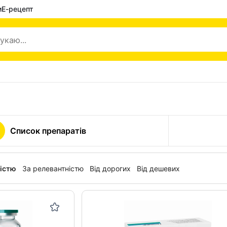
и
Е-рецепт
Список препаратів
ністю
За релевантністю
Від дорогих
Від дешевих