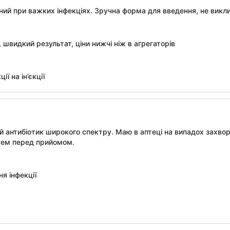
ний при важких інфекціях. Зручна форма для введення, не викл
 швидкий результат, ціни нижчі ніж в агрегаторів
ії на ін’єкції
й антибіотик широкого спектру. Маю в аптеці на випадох захвор
рем перед прийомом.
я інфекції