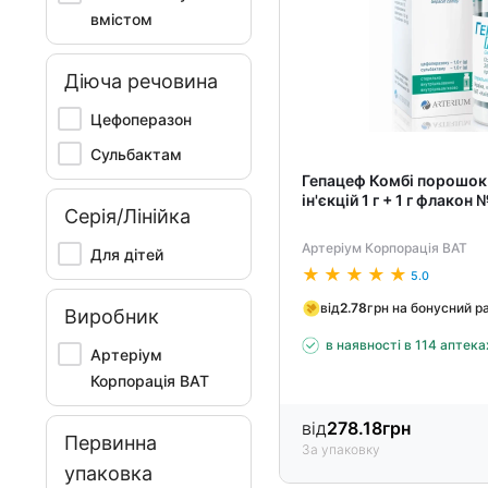
вмістом
Діюча речовина
Цефоперазон
Сульбактам
Гепацеф Комбі порошок 
ін'єкцій 1 г + 1 г флакон 
Серія/Лінійка
Артеріум Корпорація ВАТ
Для дітей
5.0
від
2.78
грн на бонусний р
Виробник
в наявності в 114 аптека
Артеріум
Корпорація ВАТ
від
278.18
грн
Первинна
За упаковку
упаковка