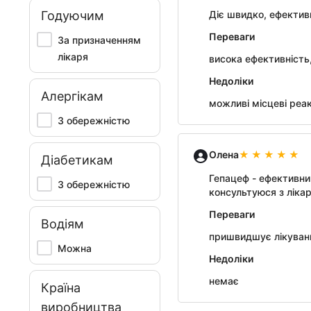
Годуючим
Діє швидко, ефектив
Переваги
За призначенням
лікаря
висока ефективність,
Недоліки
Алергікам
можливі місцеві реакц
З обережністю
Олена
Діабетикам
Гепацеф - ефективни
З обережністю
консультуюся з ліка
Переваги
Водіям
пришвидшує лікуванн
Можна
Недоліки
немає
Країна
виробництва