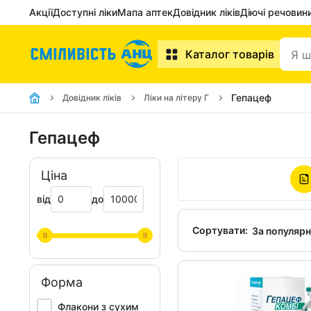
Акції
Доступні ліки
Мапа аптек
Довідник ліків
Діючі речовин
Каталог товарів
Гепацеф
Довідник ліків
Ліки на літеру Г
Гепацеф
Ціна
від
до
Сортувати:
За популяр
Форма
Флакони з сухим