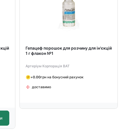
єкцій
Гепацеф порошок для розчину для ін'єкцій
1 г флакон №1
Артеріум Корпорація ВАТ
+
0.00
грн на бонусний рахунок
доставимо
ти