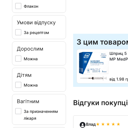
Флакон
Умови відпуску
За рецептом
З цим товаро
Дорослим
Шприц 5
Можна
МР MedPl
Дітям
від 1.98 
Можна
Вагітним
Відгуки покупц
За призначенням
лікаря
Влад