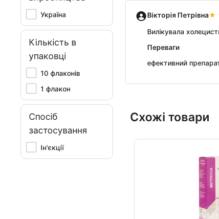
Україна
Вікторія Петрівна
Вилікувала холецист
Кількість в
Переваги
упаковці
ефективний препарат
10 флаконів
1 флакон
Схожі товари
Спосіб
застосування
Ін'єкції