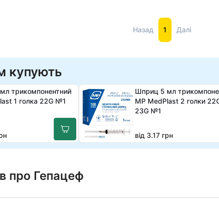
Назад
1
Далі
м купують
 мл трикомпонентний
Шприц 5 мл трикомпоне
ast 1 голка 22G №1
MP MedPlast 2 голки 22
23G №1
грн
від 3.17 грн
ів про Гепацеф