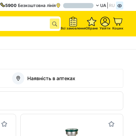
5900
Безкоштовна лінія
UA
RU
Всі замовлення
Обране
Увійти
Кошик
Наявність в аптеках