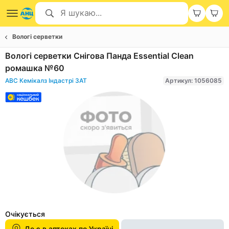
Вологі серветки
Вологі серветки Снігова Панда Essential Clean
ромашка №60
АВС Кемікалз Індастрі ЗАТ
Артикул: 1056085
Item
1
Очікується
of
Де є в аптеках по Україні