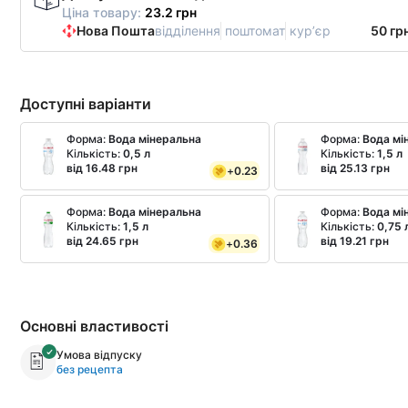
Ціна товару:
23.2 грн
Нова Пошта
відділення
поштомат
курʼєр
50 гр
Доступні варіанти
Форма:
Вода мінеральна
Форма:
Вода мі
Кількість:
0,5 л
Кількість:
1,5 л
від 16.48 грн
від 25.13 грн
+
0.23
Форма:
Вода мінеральна
Форма:
Вода мі
Кількість:
1,5 л
Кількість:
0,75 
від 24.65 грн
від 19.21 грн
+
0.36
Основні властивості
Умова відпуску
без рецепта