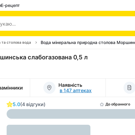
и
Е-рецепт
Вода мінеральна природна столова Моршинс
 та столова вода
шинська слабогазована 0,5 л
Наявність
 замінники
в 147 аптеках
5.0
(4 відгуки)
До обранного