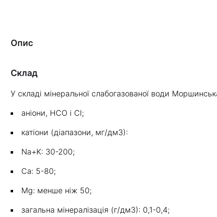
Опис
Склад
У складі мінеральної слабогазованої води Моршинськ
аніони, HCO і Cl;
катіони (діапазони, мг/дм3):
Na+K: 30-200;
Ca: 5-80;
Mg: менше ніж 50;
загальна мінералізація (г/дм3): 0,1-0,4;