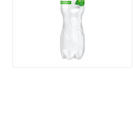
Item
1
of
1