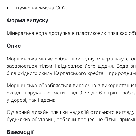
штучно насичена CO2.
Форма випуску
Мінеральна вода доступна в пластикових пляшках об'є
Опис
Моршинська являє собою природну мінеральну столо
засвоюється тілом і відновлює його щодня. Вода в
біля східного схилу Карпатського хребта, і природним
Моршинська обробляється виключно з використанням 
склад. Її зручні формати - від 0,33 до 6 літрів - заб
у дорозі, так і вдома.
Сучасний дизайн пляшки надає їй стильного вигляду,
будь-яких обставин, роблячи процес ще більш приєм
Взаємодії