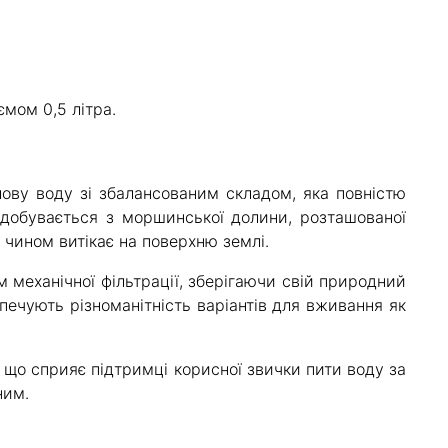
мом 0,5 літра.
ву воду зі збалансованим складом, яка повністю
идобувається з моршинської долини, розташованої
 чином витікає на поверхню землі.
механічної фільтрації, зберігаючи свій природний
езпечують різноманітність варіантів для вживання як
 що сприяє підтримці корисної звички пити воду за
ним.