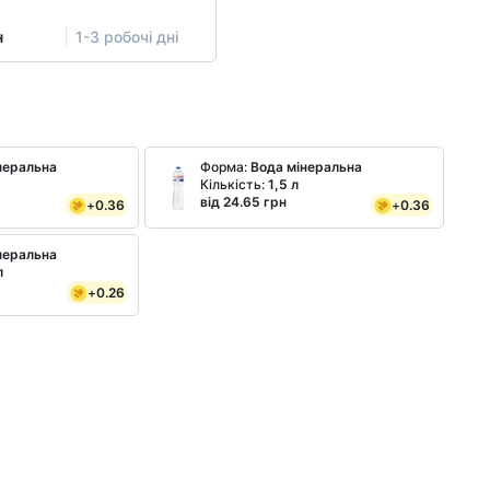
н
1-3 робочі дні
неральна
Форма:
Вода мінеральна
Кількість:
1,5 л
від 24.65 грн
+
0.36
+
0.36
неральна
л
+
0.26