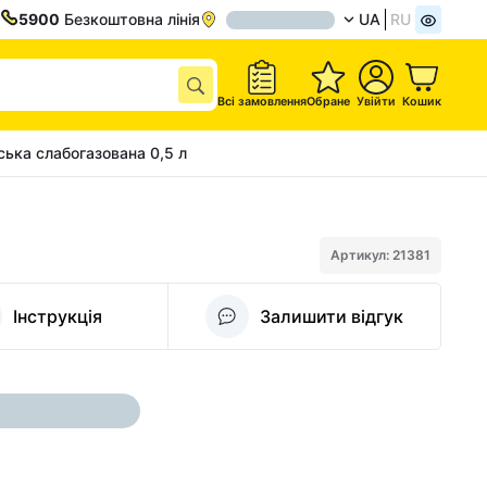
5900
Безкоштовна лінія
UA
RU
Всі замовлення
Обране
Увійти
Кошик
ька слабогазована 0,5 л
Артикул: 21381
Інструкція
Залишити відгук