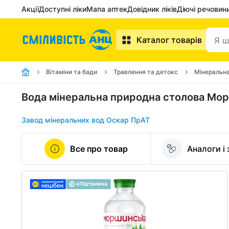
Акції
Доступні ліки
Мапа аптек
Довідник ліків
Діючі речовин
Каталог товарів
Вітаміни та бади
Травлення та детокс
Мінеральна
Вода мінеральна природна столова Мор
Завод мінеральних вод Оскар ПрАТ
Все про товар
Аналоги і