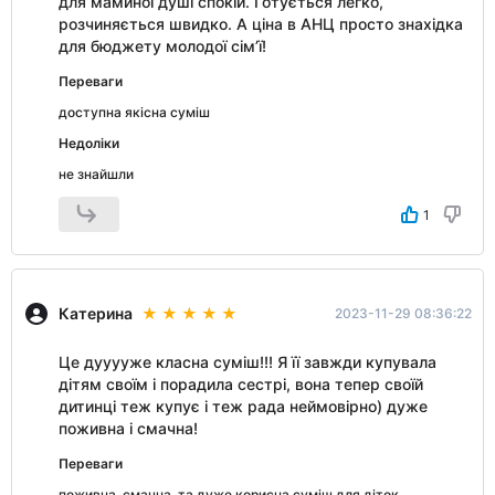
для маминої душі спокій. Готується легко,
розчиняється швидко. А ціна в АНЦ просто знахідка
для бюджету молодої сім’ї!
Переваги
доступна якісна суміш
Недоліки
не знайшли
1
Катерина
2023-11-29 08:36:22
Це дууууже класна суміш!!! Я її завжди купувала
дітям своїм і порадила сестрі, вона тепер своїй
дитинці теж купує і теж рада неймовірно) дуже
поживна і смачна!
Переваги
поживна, смачна, та дуже корисна суміш для діток