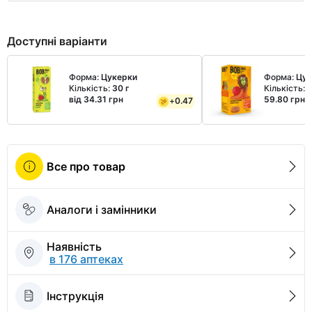
Доступні варіанти
Форма:
Цукерки
Форма:
Цук
Кількість:
30 г
Кількість:
2
від 34.31 грн
59.80 грн
+
0.47
Все про товар
Аналоги і замінники
Наявність
в 176 аптеках
Інструкція