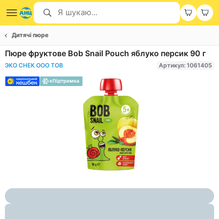
Дитячі пюре
Пюре фруктове Bob Snail Pouch яблуко персик 90 г
ЭКО СНЕК ООО ТОВ
Артикул: 1061405
Item
1
of
1