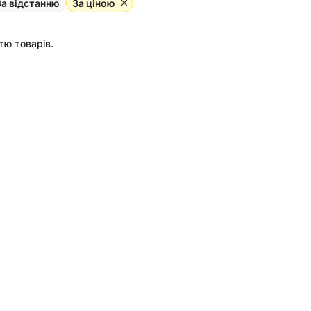
За відстанню
За ціною
стю товарів.