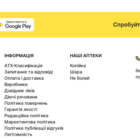
Спробуйт
ІНФОРМАЦІЯ
НАШІ АПТЕКИ
АТХ-Класифікація
Копійка
б
Запитання та відповіді
Шара
по
Оплата і доставка
Не болей
Виробники
Довідник ліків
Діючі речовини
Політика повернень
Гарантія якості
Редакційна політика
Маркетингова політика
Політика публікації відгуків
Легітимність