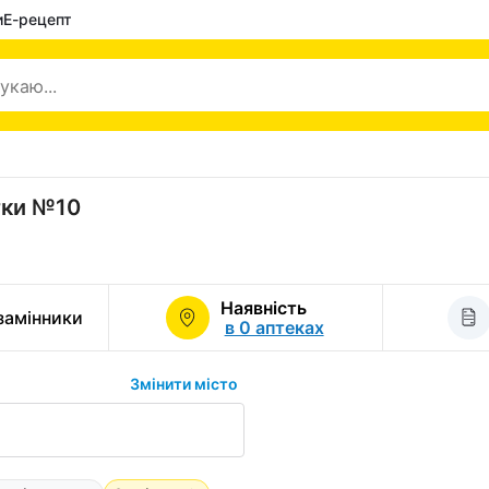
и
Е-рецепт
тки №10
Наявність
 замінники
в 0 аптеках
Змінити місто