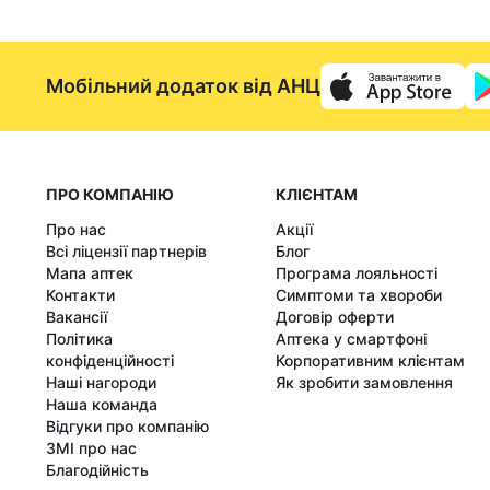
Мобільний додаток від АНЦ
ПРО КОМПАНІЮ
КЛІЄНТАМ
Про нас
Акції
Всі ліцензії партнерів
Блог
Мапа аптек
Програма лояльності
Контакти
Симптоми та хвороби
Вакансії
Договір оферти
Політика
Аптека у смартфоні
конфіденційності
Корпоративним клієнтам
Наші нагороди
Як зробити замовлення
Наша команда
Відгуки про компанію
ЗМІ про нас
Благодійність