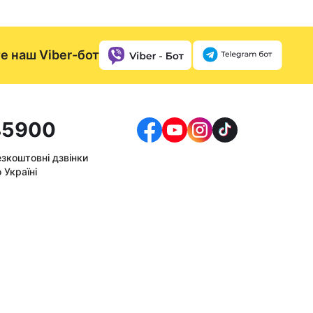
е наш Viber-бот
5900
езкоштовні дзвінки
 Україні