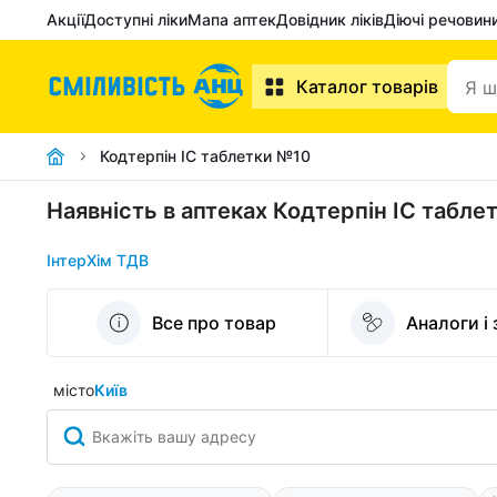
Акції
Доступні ліки
Мапа аптек
Довідник ліків
Діючі речовин
Каталог товарів
Кодтерпін IC таблетки №10
Наявність в аптеках Кодтерпін IC табле
ІнтерХім ТДВ
Все про товар
Аналоги і
місто
Київ