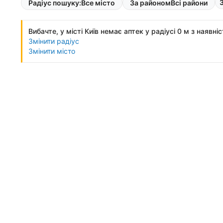
Радіус пошуку:
Все місто
За районом
Всі райони
Вибачте, у місті Київ немає аптек у радіусі 0 м з наявні
Змінити радіус
Змінити місто