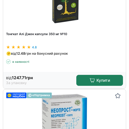
Тонгкат Алі Джек капсули 350 мг №10
4.8
від
12.48
грн на бонусний рахунок
в наявності
від
1247.71
грн
Купити
За упаковку