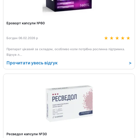
Ероворт капсули №60
Богдан 06.02.2026 р
Препарат цікавий за складом, особливо коли потрібна рослинна підтримка.
Відчув л
...
Прочитати увесь відгук
>
Ресведол капсули №30