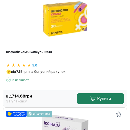
Інофолік комбі капсули №30
5.0
від
7.15
грн на бонусний рахунок
в наявності
від
714.68
грн
Купити
За упаковку