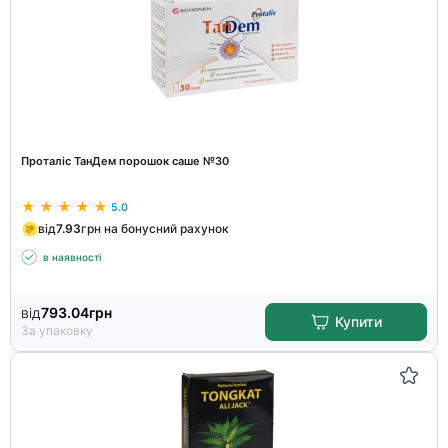
Проталіс ТанДем порошок саше №30
5.0
від
7.93
грн на бонусний рахунок
в наявності
від
793.04
грн
Купити
За упаковку