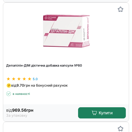
Депапілін-ДІМ дієтична добавка капсули №60
5.0
від
9.70
грн на бонусний рахунок
в наявності
від
969.56
грн
Купити
За упаковку