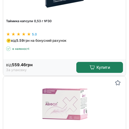
Таймика капсули 0,53 г №30
5.0
від
5.59
грн на бонусний рахунок
в наявності
від
559.46
грн
Купити
За упаковку