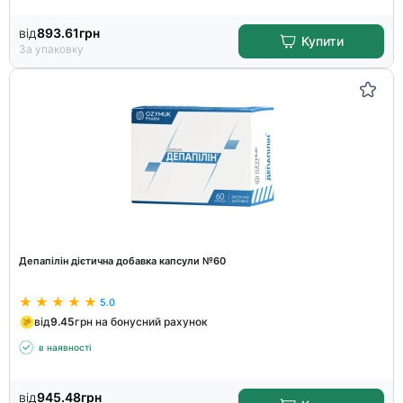
від
893.61
грн
Купити
За упаковку
Депапілін дієтична добавка капсули №60
5.0
від
9.45
грн на бонусний рахунок
в наявності
від
945.48
грн