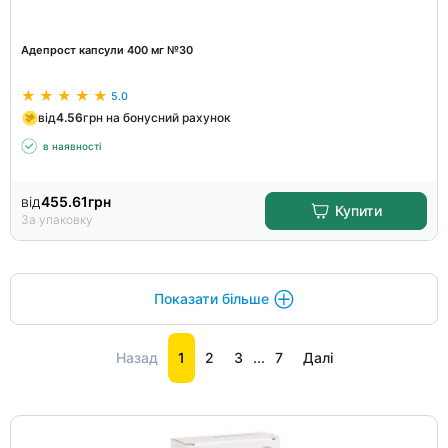
Адепрост капсули 400 мг №30
5.0
від
4.56
грн на бонусний рахунок
в наявності
від
455.61
грн
Купити
За упаковку
Показати більше
Назад
1
2
3
...
7
Далі