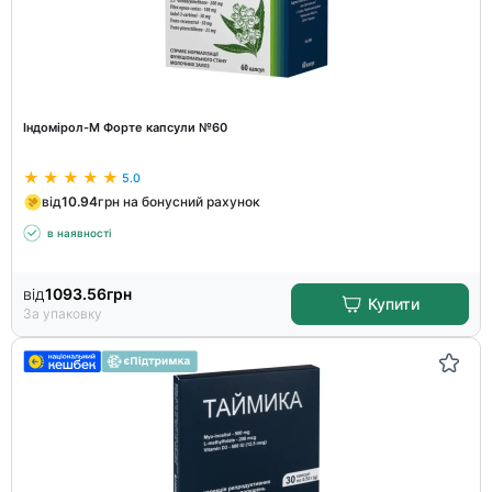
Індомірол-М Форте капсули №60
5.0
від
10.94
грн на бонусний рахунок
в наявності
від
1093.56
грн
Купити
За упаковку