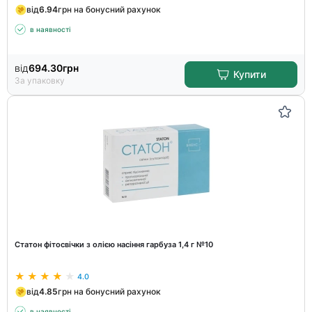
від
6.94
грн на бонусний рахунок
в наявності
від
694.30
грн
Купити
За упаковку
Статон фітосвічки з олією насіння гарбуза 1,4 г №10
4.0
від
4.85
грн на бонусний рахунок
в наявності