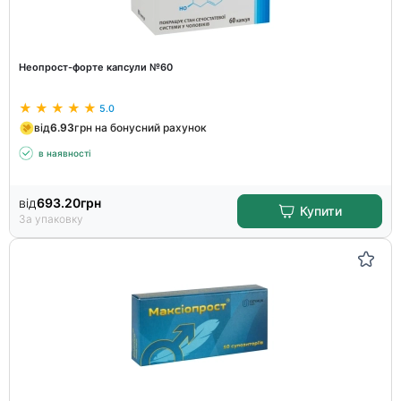
Неопрост-форте капсули №60
5.0
від
6.93
грн на бонусний рахунок
в наявності
від
693.20
грн
Купити
За упаковку