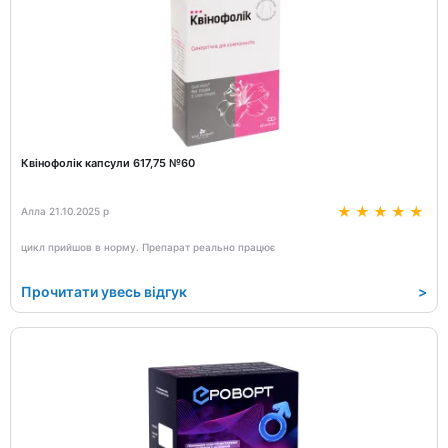
Квінофолік капсули 617,75 №60
Алла 21.10.2025 р
цикл прийшов в норму. Препарат реально працює
Прочитати увесь відгук
>