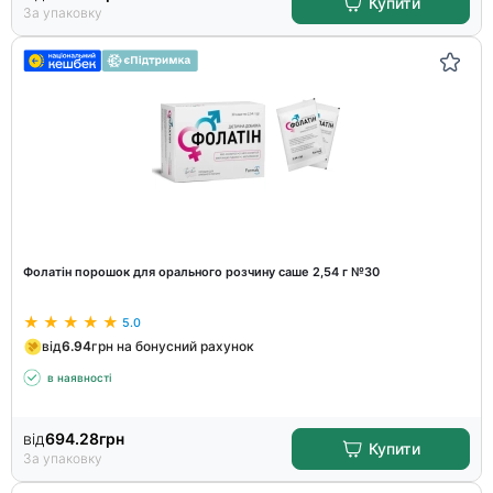
Купити
За упаковку
Фолатін порошок для орального розчину саше 2,54 г №30
5.0
від
6.94
грн на бонусний рахунок
в наявності
від
694.28
грн
Купити
За упаковку