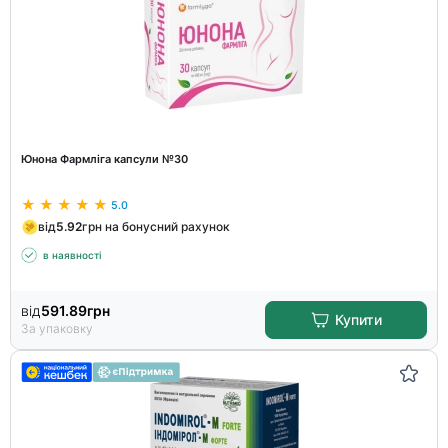
Юнона Фармліга капсули №30
5.0
від
5.92
грн на бонусний рахунок
в наявності
від
591.89
грн
Купити
За упаковку