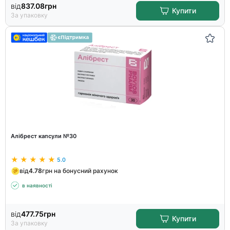
від
837.08
грн
Купити
За упаковку
Алібрест капсули №30
5.0
від
4.78
грн на бонусний рахунок
в наявності
від
477.75
грн
Купити
За упаковку