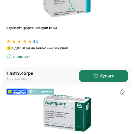
Аденофіт-форте капсули №60
5.0
від
8.13
грн на бонусний рахунок
в наявності
від
813.45
грн
Купити
За упаковку