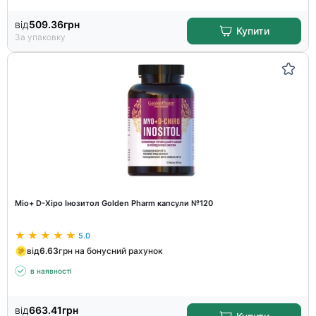
від
509.36
грн
Купити
За упаковку
Міо+ D-Хіро Інозитол Golden Pharm капсули №120
5.0
від
6.63
грн на бонусний рахунок
в наявності
від
663.41
грн