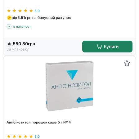
5.0
від
5.51
грн на бонусний рахунок
в наявності
від
550.80
грн
Купити
За упаковку
Ангіоінозитол порошок саше 5 г №14
5.0