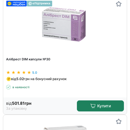
Алібрест DIM капсули №30
5.0
від
5.02
грн на бонусний рахунок
в наявності
від
501.81
грн
Купити
За упаковку