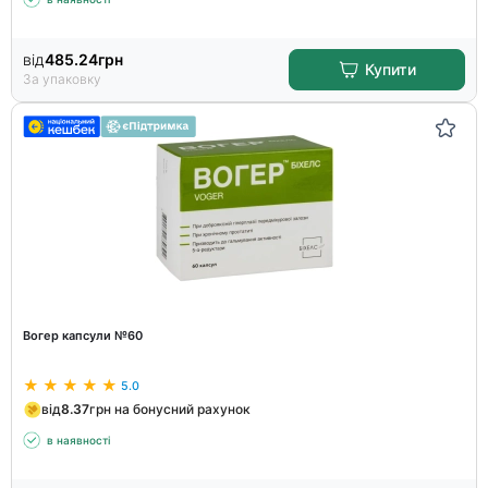
від
485.24
грн
Купити
За упаковку
Вогер капсули №60
5.0
від
8.37
грн на бонусний рахунок
в наявності