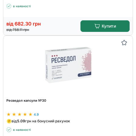
в наявності
від
682.30
грн
Купити
від
758.11
грн
Ресведол капсули №30
4.9
від
5.09
грн на бонусний рахунок
в наявності