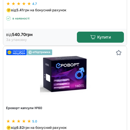
4.7
від
5.41
грн на бонусний рахунок
в наявності
від
540.70
грн
Купити
За упаковку
Ероворт капсули №60
5.0
від
6.82
грн на бонусний рахунок