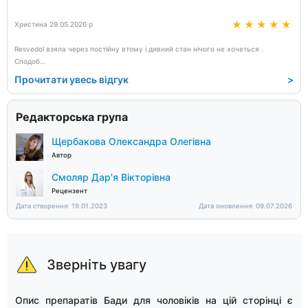
Христина 29.05.2026 р
Resvedol взяла через постійну втому і дивний стан нічого не хочеться .
Сподоб
...
Прочитати увесь відгук
>
Редакторська група
Щербакова Олександра Олегівна
Автор
Смоляр Дар'я Вікторівна
Рецензент
Дата створення: 19.01.2023
Дата оновлення: 09.07.2026
Зверніть увагу
Опис препаратів Бади для чоловіків на цій сторінці є