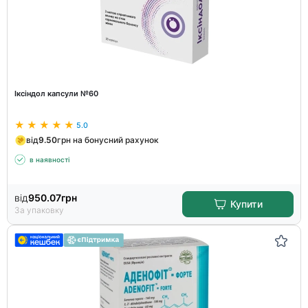
Іксіндол капсули №60
5.0
від
9.50
грн на бонусний рахунок
в наявності
від
950.07
грн
Купити
За упаковку