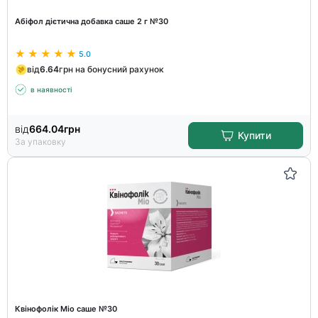
Абіфол дієтична добавка саше 2 г №30
5.0
від
6.64
грн на бонусний рахунок
в наявності
від
664.04
грн
Купити
За упаковку
Квінофолік Міо саше №30