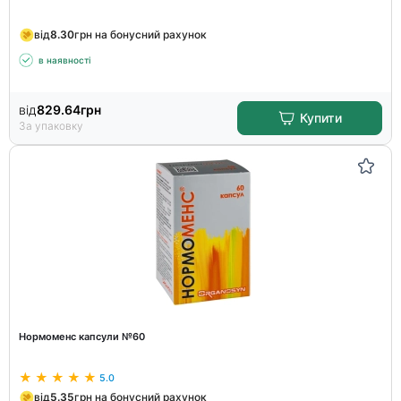
від
8.30
грн на бонусний рахунок
в наявності
від
829.64
грн
Купити
За упаковку
Нормоменс капсули №60
5.0
від
5.35
грн на бонусний рахунок