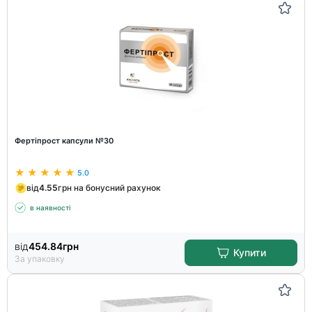
Фертіпрост капсули №30
5.0
від
4.55
грн на бонусний рахунок
в наявності
від
454.84
грн
Купити
За упаковку