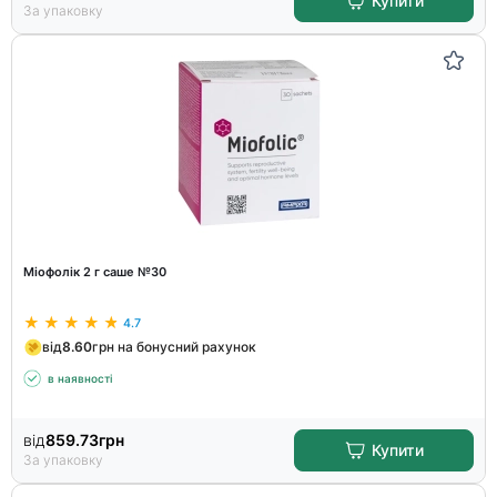
Купити
За упаковку
Міофолік 2 г саше №30
4.7
від
8.60
грн на бонусний рахунок
в наявності
від
859.73
грн
Купити
За упаковку