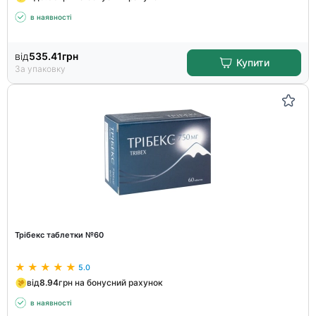
в наявності
від
535.41
грн
Купити
За упаковку
Трібекс таблетки №60
5.0
від
8.94
грн на бонусний рахунок
в наявності