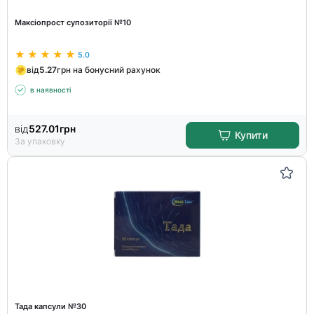
Максіопрост супозиторії №10
5.0
від
5.27
грн на бонусний рахунок
в наявності
від
527.01
грн
Купити
За упаковку
Тада капсули №30