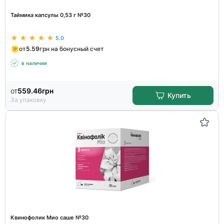
Таймика капсулы 0,53 г №30
5.0
от
5.59
грн на бонусный счет
в наличии
от
559.46
грн
Купить
За упаковку
Квинофолик Мио саше №30