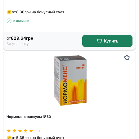
от
8.30
грн на бонусный счет
в наличии
от
829.64
грн
Купить
За упаковку
Нормоменс капсулы №60
5.0
от
5.35
грн на бонусный счет