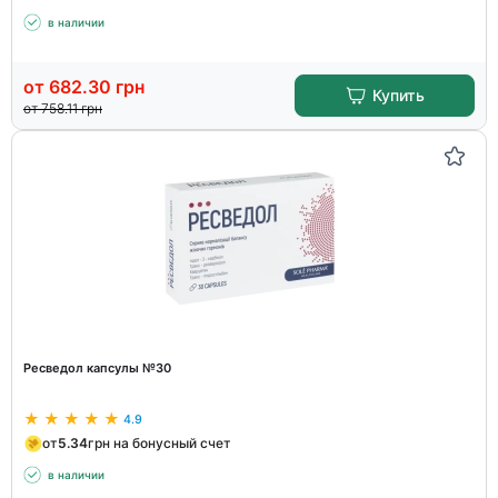
в наличии
от
682.30
грн
Купить
от
758.11
грн
Ресведол капсулы №30
4.9
от
5.34
грн на бонусный счет
в наличии