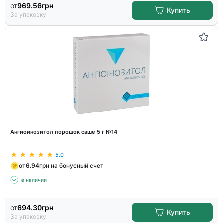
от
969.56
грн
Купить
За упаковку
Ангиоинозитол порошок саше 5 г №14
5.0
от
6.94
грн на бонусный счет
в наличии
от
694.30
грн
Купить
За упаковку