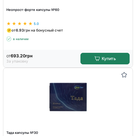
Неопрост-форте капсулы №60
5.0
от
6.93
грн на бонусный счет
в наличии
от
693.20
грн
Купить
За упаковку
Тада капсулы №30