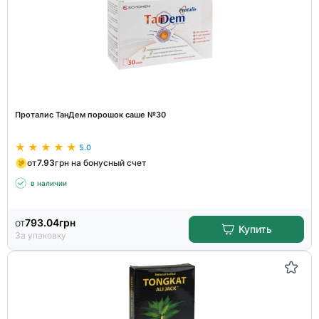
Проталис ТанДем порошок саше №30
5.0
от
7.93
грн на бонусный счет
в наличии
от
793.04
грн
Купить
За упаковку