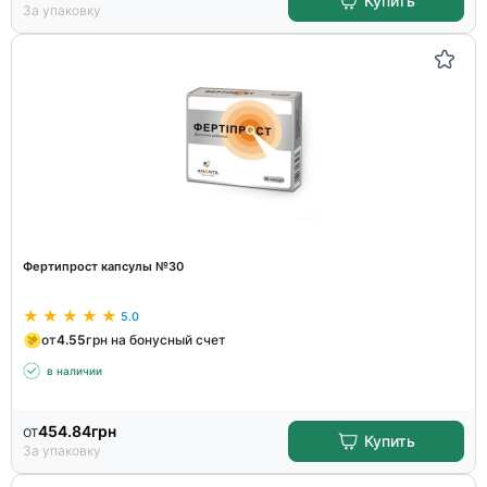
Купить
За упаковку
Фертипрост капсулы №30
5.0
от
4.55
грн на бонусный счет
в наличии
от
454.84
грн
Купить
За упаковку