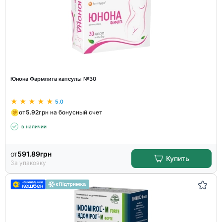
Юнона Фармлига капсулы №30
5.0
от
5.92
грн на бонусный счет
в наличии
от
591.89
грн
Купить
За упаковку