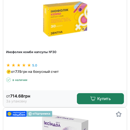
Инофолик комби капсулы №30
5.0
от
7.15
грн на бонусный счет
в наличии
от
714.68
грн
Купить
За упаковку