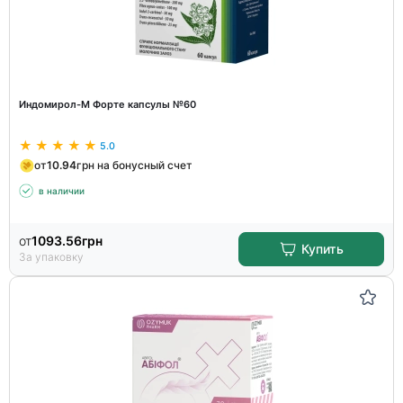
Индомирол-М Форте капсулы №60
5.0
от
10.94
грн на бонусный счет
в наличии
от
1093.56
грн
Купить
За упаковку