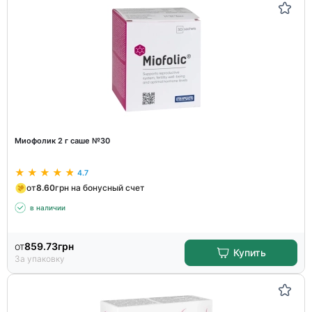
Миофолик 2 г саше №30
4.7
от
8.60
грн на бонусный счет
в наличии
от
859.73
грн
Купить
За упаковку