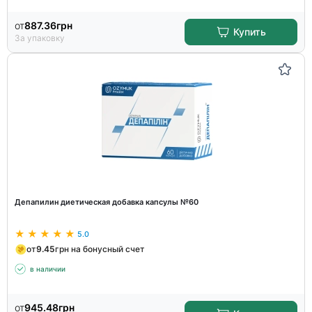
от
887.36
грн
Купить
За упаковку
Депапилин диетическая добавка капсулы №60
5.0
от
9.45
грн на бонусный счет
в наличии
от
945.48
грн