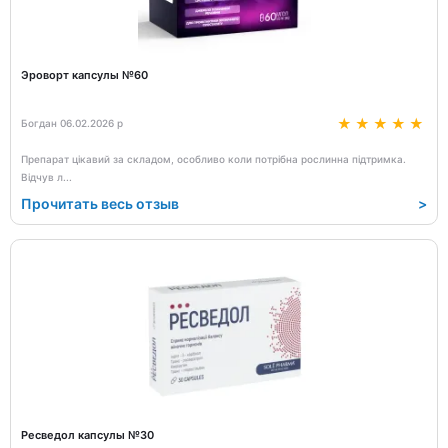
Эроворт капсулы №60
Богдан 06.02.2026 р
Препарат цікавий за складом, особливо коли потрібна рослинна підтримка.
Відчув л
...
Прочитать весь отзыв
>
Ресведол капсулы №30