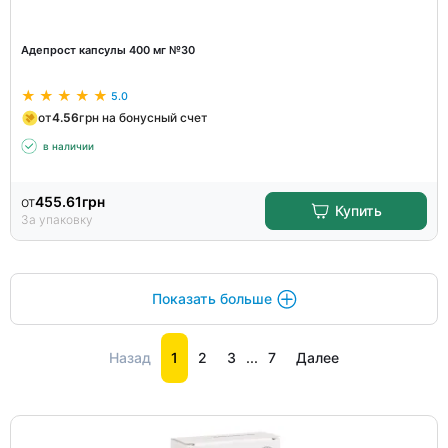
Адепрост капсулы 400 мг №30
5.0
от
4.56
грн на бонусный счет
в наличии
от
455.61
грн
Купить
За упаковку
Показать больше
Назад
1
2
3
...
7
Далее