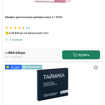
Абифол диетическая добавка саше 2 г №30
5.0
от
6.64
грн на бонусный счет
в наличии
от
664.04
грн
Купить
За упаковку