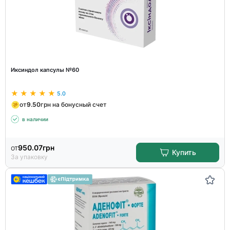
Иксиндол капсулы №60
5.0
от
9.50
грн на бонусный счет
в наличии
от
950.07
грн
Купить
За упаковку