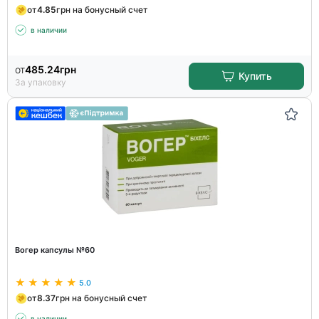
от
4.85
грн на бонусный счет
в наличии
от
485.24
грн
Купить
За упаковку
Вогер капсулы №60
5.0
от
8.37
грн на бонусный счет
в наличии