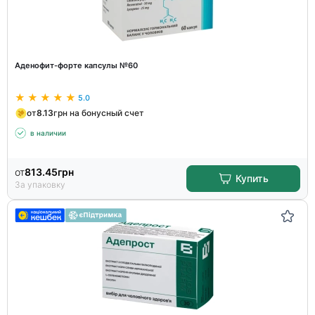
Аденофит-форте капсулы №60
5.0
от
8.13
грн на бонусный счет
в наличии
от
813.45
грн
Купить
За упаковку