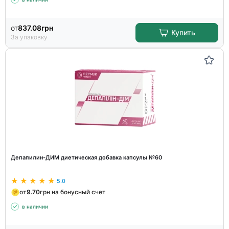
от
837.08
грн
Купить
За упаковку
Депапилин-ДИМ диетическая добавка капсулы №60
5.0
от
9.70
грн на бонусный счет
в наличии