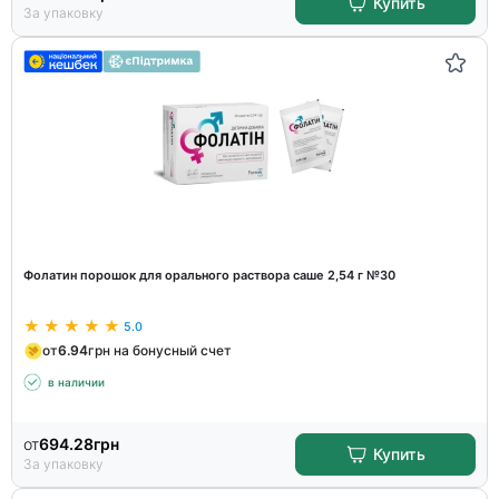
Купить
За упаковку
Фолатин порошок для орального раствора саше 2,54 г №30
5.0
от
6.94
грн на бонусный счет
в наличии
от
694.28
грн
Купить
За упаковку