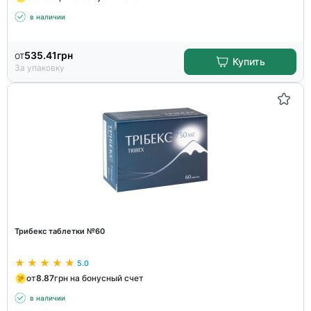
в наличии
от
535.41
грн
Купить
За упаковку
Трибекс таблетки №60
5.0
от
8.87
грн на бонусный счет
в наличии