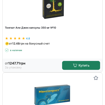
Тонгкат Али Джек капсулы 350 мг №10
4.8
от
12.48
грн на бонусный счет
в наличии
от
1247.71
грн
Купить
За упаковку