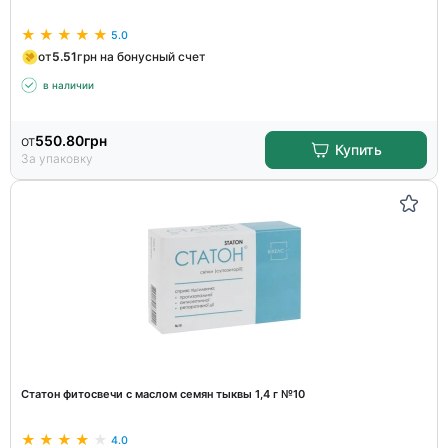
5.0
от
5.51
грн на бонусный счет
в наличии
от
550.80
грн
Купить
За упаковку
Статон фитосвечи с маслом семян тыквы 1,4 г №10
4.0