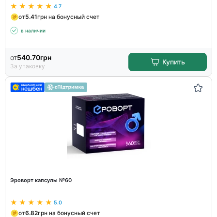
4.7
от
5.41
грн на бонусный счет
в наличии
от
540.70
грн
Купить
За упаковку
Эроворт капсулы №60
5.0
от
6.82
грн на бонусный счет