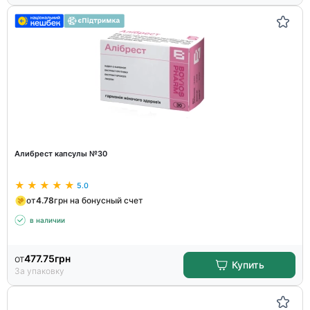
Алибрест капсулы №30
5.0
от
4.78
грн на бонусный счет
в наличии
от
477.75
грн
Купить
За упаковку