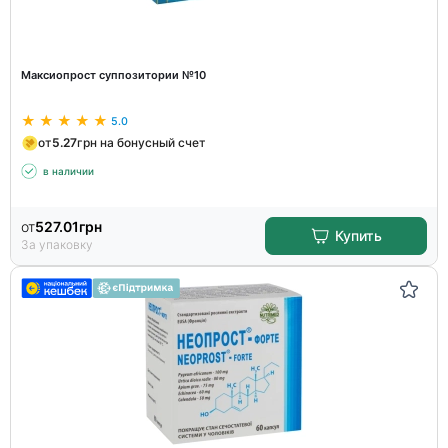
Максиопрост суппозитории №10
5.0
от
5.27
грн на бонусный счет
в наличии
от
527.01
грн
Купить
За упаковку