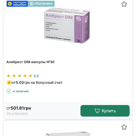
Алибрест DIM капсулы №30
5.0
от
5.02
грн на бонусный счет
в наличии
от
501.81
грн
Купить
За упаковку