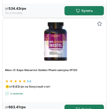
от
534.43
грн
Купить
За упаковку
Мио+ D-Хиро Инозитол Golden Pharm капсулы №120
5.0
от
6.63
грн на бонусный счет
в наличии
от
663.41
грн