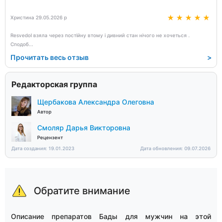
Христина 29.05.2026 р
Resvedol взяла через постійну втому і дивний стан нічого не хочеться .
Сподоб
...
Прочитать весь отзыв
>
Редакторская группа
Щербакова Александра Олеговна
Автор
Смоляр Дарья Викторовна
Рецензент
Дата создания: 19.01.2023
Дата обновления: 09.07.2026
Обратите внимание
Описание препаратов Бады для мужчин на этой