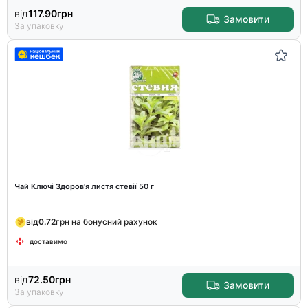
від
117.90
грн
Замовити
За упаковку
Чай Ключі Здоров'я листя стевії 50 г
від
0.72
грн на бонусний рахунок
доставимо
від
72.50
грн
Замовити
За упаковку