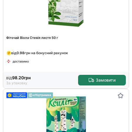
Фіточай Віола Стевія листя 50 г
від
0.98
грн на бонусний рахунок
доставимо
від
98.20
грн
Замовити
За упаковку