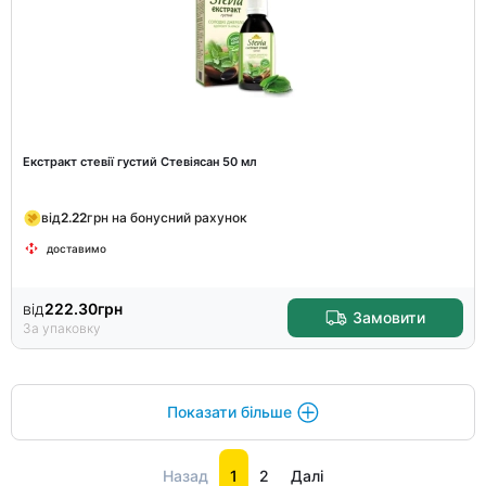
Екстракт стевії густий Стевіясан 50 мл
від
2.22
грн на бонусний рахунок
доставимо
від
222.30
грн
Замовити
За упаковку
Показати більше
Назад
1
2
Далі