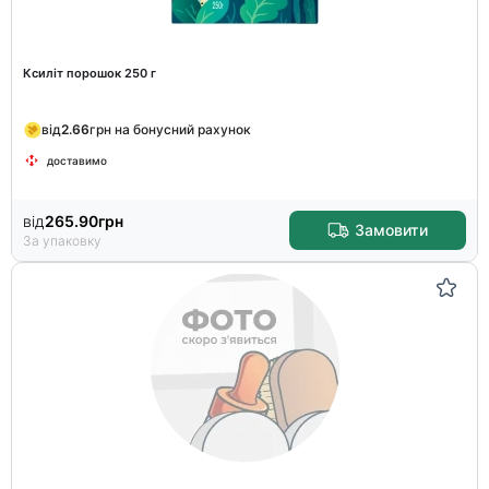
Ксиліт порошок 250 г
від
2.66
грн на бонусний рахунок
доставимо
від
265.90
грн
Замовити
За упаковку