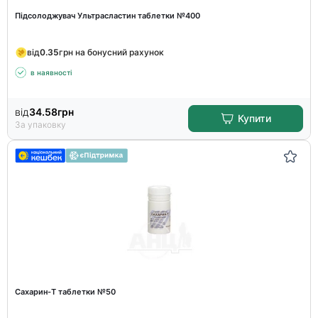
Підсолоджувач Ультрасластин таблетки №400
від
0.35
грн на бонусний рахунок
в наявності
від
34.58
грн
Купити
За упаковку
Сахарин-Т таблетки №50