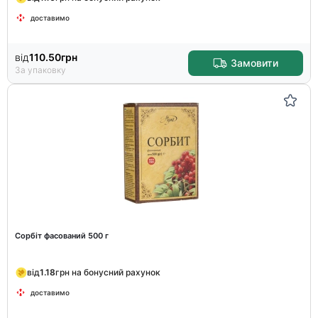
доставимо
від
110.50
грн
Замовити
За упаковку
Сорбіт фасований 500 г
від
1.18
грн на бонусний рахунок
доставимо