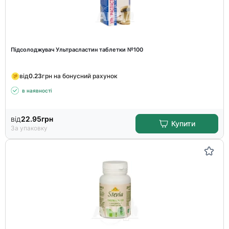
Підсолоджувач Ультрасластин таблетки №100
від
0.23
грн на бонусний рахунок
в наявності
від
22.95
грн
Купити
За упаковку