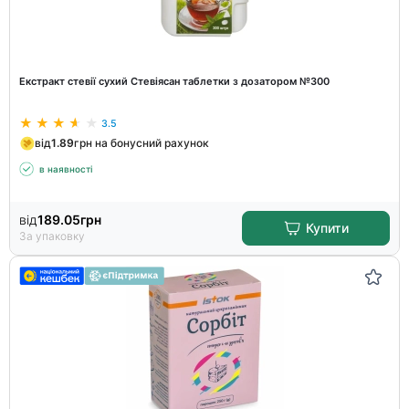
Екстракт стевії сухий Стевіясан таблетки з дозатором №300
3.5
від
1.89
грн на бонусний рахунок
в наявності
від
189.05
грн
Купити
За упаковку