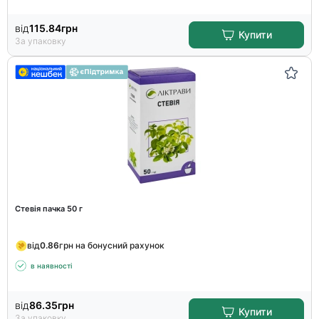
від
115.84
грн
Купити
За упаковку
Стевія пачка 50 г
від
0.86
грн на бонусний рахунок
в наявності
від
86.35
грн
Купити
За упаковку