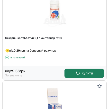
Сахарин-ка таблетки 0,1 г контейнер №50
від
0.29
грн на бонусний рахунок
в наявності
від
29.36
грн
Купити
За упаковку