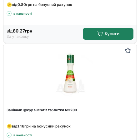
від
0.80
грн на бонусний рахунок
в наявності
від
80.27
грн
Купити
За упаковку
Замінник цукру sucrazit таблетки №1200
від
1.16
грн на бонусний рахунок
в наявності