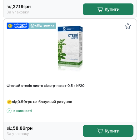
від
27.19
грн
Купити
За упаковку
Фіточай стевія листя фільтр-пакет 0,5 г №20
від
0.59
грн на бонусний рахунок
в наявності
від
58.86
грн
Купити
За упаковку