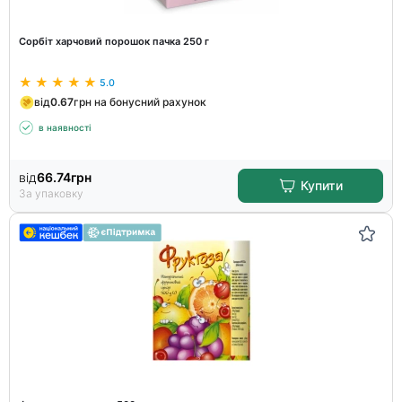
Сорбіт харчовий порошок пачка 250 г
5.0
від
0.67
грн на бонусний рахунок
в наявності
від
66.74
грн
Купити
За упаковку