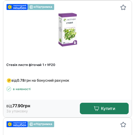
Стевія листя фіточай 1 г №20
від
0.78
грн на бонусний рахунок
в наявності
від
77.90
грн
Купити
За упаковку