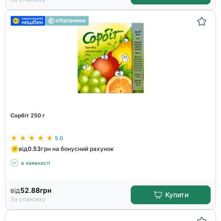
Сорбіт 250 г
5.0
від
0.53
грн на бонусний рахунок
в наявності
від
52.88
грн
Купити
За упаковку