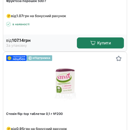
Фруктоза порошок 500 г
від
1.07
грн на бонусний рахунок
в наявності
від
107.14
грн
Купити
За упаковку
Стевія flip-top таблетки 0,1 г №200
від
0.95
грн на бонусний рахунок