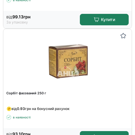
в наявності
від
99.13
грн
Купити
За упаковку
Сорбіт фасований 250 г
від
0.93
грн на бонусний рахунок
в наявності
від
93.10
грн