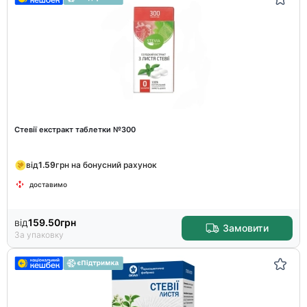
Стевії екстракт таблетки №300
від
1.59
грн на бонусний рахунок
доставимо
від
159.50
грн
Замовити
За упаковку