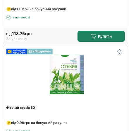
від
1.19
грн на бонусний рахунок
в наявності
від
118.75
грн
Купити
За упаковку
Фіточай стевія 50 г
від
0.99
грн на бонусний рахунок