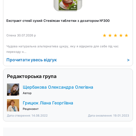
Екстракт стевії сухий Стевіясан таблетки з дозатором №300
Олена 30.07.2026 р
Чудова натуральна альтернатива цукру, яку я відкрила для себе під час
переходу н
...
Прочитати увесь відгук
>
Редакторська група
Щербакова Олександра Олегівна
Автор
Грицюк Ліана Георгіївна
Рецензент
Дата створення: 14.08.2022
Дата оновлення: 19.01.2023