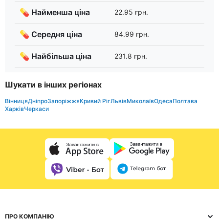
💊 Найменша ціна
22.95 грн.
💊 Середня ціна
84.99 грн.
💊 Найбільша ціна
231.8 грн.
Шукати в інших регіонах
Вінниця
Дніпро
Запоріжжя
Кривий Ріг
Львів
Миколаїв
Одеса
Полтава
Харків
Черкаси
ПРО КОМПАНІЮ