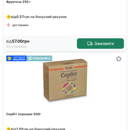
Фруктоза 250 г
від
0.57
грн на бонусний рахунок
доставимо
від
57.00
грн
Замовити
За упаковку
Сорбіт порошок 500г
від
1.10
грн на бонусний рахунок