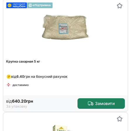
Крупка сахарная 5 кг
від
6.40
грн на бонусний рахунок
доставимо
від
640.20
грн
Замовити
За упаковку