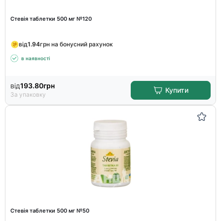
Стевія таблетки 500 мг №120
від
1.94
грн на бонусний рахунок
в наявності
від
193.80
грн
Купити
За упаковку
Стевія таблетки 500 мг №50