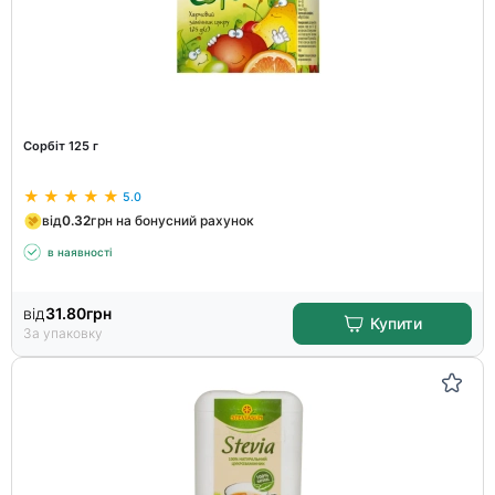
Сорбіт 125 г
5.0
від
0.32
грн на бонусний рахунок
в наявності
від
31.80
грн
Купити
За упаковку