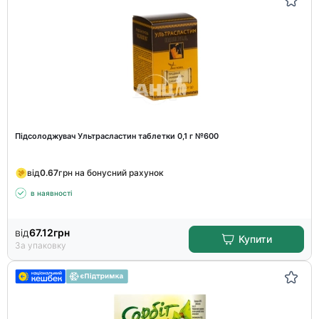
Підсолоджувач Ультрасластин таблетки 0,1 г №600
від
0.67
грн на бонусний рахунок
в наявності
від
67.12
грн
Купити
За упаковку