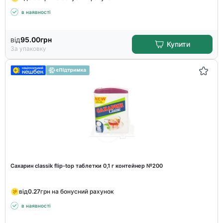
в наявності
від
95.00
грн
Купити
За упаковку
Сахарин classik flip-top таблетки 0,1 г контейнер №200
від
0.27
грн на бонусний рахунок
в наявності