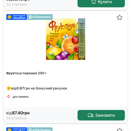
Купити
За упаковку
Фруктоза порошок 250 г
від
0.87
грн на бонусний рахунок
доставимо
від
87.40
грн
Замовити
За упаковку