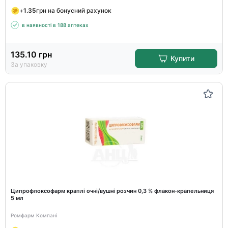
+
1.35
грн на бонусний рахунок
в наявності в 188 аптеках
135.10
грн
Купити
За упаковку
Ципрофлоксофарм краплі очні/вушні розчин 0,3 % флакон-крапельниця
5 мл
Ромфарм Компані