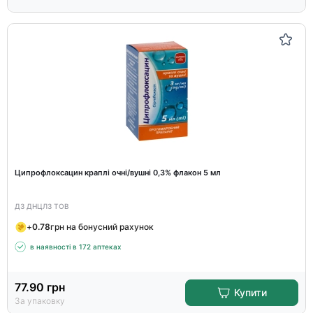
Ципрофлоксацин краплі очні/вушні 0,3% флакон 5 мл
ДЗ ДНЦЛЗ ТОВ
+
0.78
грн на бонусний рахунок
в наявності в 172 аптеках
77.90
грн
Купити
За упаковку