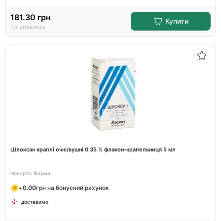
181.30
грн
Купити
За упаковку
Цілоксан краплі очні/вушні 0,35 % флакон-крапельниця 5 мл
Новартіс Фарма
+
0.00
грн на бонусний рахунок
доставимо